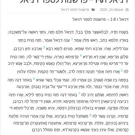
דניאל ז 1-8 – פרשנות לספר דניאל
אוגוסט 24, 2025
פרשנות לספר דניאל
דניאל ז 1-8 – פרשנות לספר דניאל
בִּשְׁנַת חֲדָה, לְבֵלְאשַׁצַּר מֶלֶךְ בָּבֶל, דָּנִיֵּאל חֵלֶם חֲזָה, וְחֶזְוֵי רֵאשֵׁהּ עַל־מִשְׁכְּבֵהּ;
2
בֵּאדַיִן חֶלְמָא כְתַב, רֵאשׁ מִלִּין אֲמַר׃
עָנֵה דָנִיֵּאל וְאָמַר, חָזֵה הֲוֵית בְּחֶזְוִי
3
עִם־לֵילְיָא; וַאֲרוּ, אַרְבַּע רוּחֵי שְׁמַיָּא, מְגִיחָן לְיַמָּא רַבָּא׃
וְאַרְבַּע חֵיוָן רַבְרְבָן,
4
סָלְקָן מִן־יַמָּא; שָׁנְיָן דָּא מִן־דָּא׃
קַדְמָיְתָא כְאַרְיֵה, וְגַפִּין דִּי־נְשַׁר לַהּ; חָזֵה הֲוֵית
עַד דִּי־מְּרִיטוּ גַפַּיהּ וּנְטִילַת מִן־אַרְעָא, וְעַל־רַגְלַיִן כֶּאֱנָשׁ הֳקִימַת, וּלְבַב אֱנָשׁ יְהִיב
5
לַהּ׃
וַאֲרוּ חֵיוָה אָחֳרִי תִנְיָנָה דָּמְיָה לְדֹב, וְלִשְׂטַר־חַד הֳקִמַת, וּתְלָת עִלְעִין
6
בְּפֻמַּהּ בֵּין שִׁנַּיַּהּ (שִׁנַּהּ); וְכֵן אָמְרִין לַהּ, קוּמִי אֲכֻלִי בְּשַׂר שַׂגִּיא׃
בָּאתַר דְּנָה חָזֵה
הֲוֵית, וַאֲרוּ אָחֳרִי כִּנְמַר, וְלַהּ גַּפִּין אַרְבַּע דִּי־עוֹף עַל־גַּבַּיַּהּ (גַּבַּהּ); וְאַרְבְּעָה
7
רֵאשִׁין לְחֵיוְתָא, וְשָׁלְטָן יְהִיב לַהּ׃
בָּאתַר דְּנָה חָזֵה הֲוֵית בְּחֶזְוֵי לֵילְיָא, וַאֲרוּ חֵיוָה
רְבִיעָיָה (רְבִיעָאָה) דְּחִילָה וְאֵימְתָנִי וְתַקִּיפָא יַתִּירָא, וְשִׁנַּיִן דִּי־פַרְזֶל לַהּ רַבְרְבָן,
אָכְלָה וּמַדֱּקָה, וּשְׁאָרָא בְּרַגְלַיַּהּ (בְּרַגְלַהּ) רָפְסָה; וְהִיא מְשַׁנְּיָה, מִן־כָּל־חֵיוָתָא דִּי
8
קָדָמַיהּ, וְקַרְנַיִן עֲשַׂר לַהּ׃
מִשְׂתַּכַּל הֲוֵית בְּקַרְנַיָּא, וַאֲלוּ קֶרֶן אָחֳרִי זְעֵירָה סִלְקָת
בֵּינֵיהוֹן (בֵּינֵיהֵן), וּתְלָת, מִן־קַרְנַיָּא קַדְמָיָתָא, אֶתְעֲקַרוּ (אֶתְעֲקַרָה) מִן־קֳדָמַיַּהּ
(קֳדָמַהּ); וַאֲלוּ עַיְנִין כְּעַיְנֵי אֲנָשָׁא בְּקַרְנָא־דָא, וּפֻם מְמַלִּל רַבְרְבָן׃