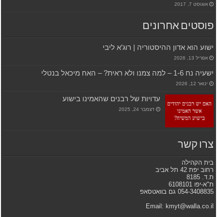
אוגוסט 7, 2017
פוסטים אחרונים
ישוע הוא אדון ההיסטוריה | רוג’א ליבי
אפריל 13, 2026
ישעיה נח 1-6 – למה צמנו ולא ראית? – האח מיכאל בנטלי
ינואר 12, 2026
עדויות של רבנים שהאמינו בישוע
דצמבר 24, 2025
צרו קשר
בית הקהילה
רחוב יפת 42 תל אביב
ת.ד. 8185
ת"א-יפו 6108101
054-3408835 גם בוואטסאפ
Email: kmyt@walla.co.il