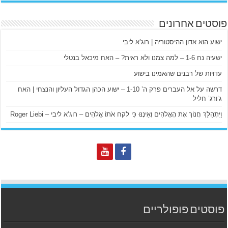
פוסטים אחרונים
ישוע הוא אדון ההיסטוריה | רוג’א ליבי
ישעיה נח 1-6 – למה צמנו ולא ראית? – האח מיכאל בנטלי
עדויות של רבנים שהאמינו בישוע
דרשה על אל העברים פרק ה’ 1-10 – ישוע הכהן הגדול העליון והנצחי | האח
ג’ורג’ חליל
וַיִּתְהַלֵּךְ חֲנוֹךְ אֶת הָאֱלֹהִים וְאֵינֶנּוּ כִּי לקח אֹתוֹ אֱלֹהִים – רוג’א ליבי – Roger Liebi
פוסטים פופולריים