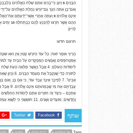
הַבָּנִים׃
וְיַעַן כִּי־בָנִים אַתֶּם שָׁלַח הָאֱלֹהִים בִּלְבַבְכֶ
6
וְאִם־בֵּן אַתָּה הִנְּךָ גַם־יוֹרֵשׁ נַחֲלַת הָאֱלֹהִים עַל־יְדֵי ה
אֵינָם אֱלֹהִים׃
וְעַתָּה אַחֲרֵי אֲשֶׁר־יְדַעְתֶּם אֶת־הָאֱלֹהִי
9
הָהֵם אֲשֶׁר תִּרְצוּ לְהִכָּנֵעַ לָהֶם כְּבַתְּחִלָּה׃
יָמִים אַת
10
לָרִיק׃
תרגום חדש:
לַתּוֹרָה כְּדֵי שֶׁנ
עֲבַדְתֶּם אֶת 
וָחֳדָשִׁים; מוֹעֲדִים וְשָׁנִים. 11 חוֹשְׁשַׁנִי כִּי לַשָּׁוְא עָמַלְתִּי בָּכֶם.
Twitter
Facebook
שתף
Tags
אל הגלטים
ברית מילה
גלטיה
גלטי