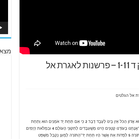
מצא 
האגרת אל הגלטים פרק ד 1-11 – פרשנות לאגרת אל
א אֲדוֹן הַכֹּל אֵין בֵּינוֹ לְעֶבֶד דָּבָר׃
כִּי אִם תַּחַת יַד אֹמְנִים הוּא וְתַחַת
2
־אֲנָחְנוּ בְּעוֹדֵנוּ קְטַנִּים הָיִינוּ מְשֻׁעְבָּדִים לְתִקּוּנֵי הָעוֹלָם׃
וּבִמְלֹאת הַיָּמִים
4
ּוֹרָה׃
לִפְדּוֹת אֵת אֲשֶׁר הָיוּ תַּחַת יַד־הַתּוֹרָה לְמַעַן נְקַבֵּל מִשְׁפַּט
5