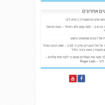
ים אחרונים
הוא אדון ההיסטוריה | רוג’א ליבי
ישעיה נח 1-6 – למה צמנו ולא ראית? – האח מיכאל
ת של רבנים שהאמינו בישוע
דרשה על אל העברים פרק ה’ 1-10 – ישוע הכהן הגדול
ן והנצחי | האח ג’ורג’ חליל
הַלֵּךְ חֲנוֹךְ אֶת הָאֱלֹהִים וְאֵינֶנּוּ כִּי לקח אֹתוֹ אֱלֹהִים –
 – Roger Liebi