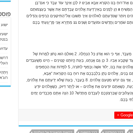
ם אֶת־רוּחַ בְּנוֹ הַקּוֹרֵא אַבָּא אָבִינוּ׃
לָכֵן אֵינְךָ עוֹד עֶבֶד כִּי אִם־בֵּן
7
ַמָּשִׁיחַ׃
הֵן לְפָנִים בְּאֵין־דַּעַת אֱלֹהִים עֲבַדְתֶּם אֵת אֲשֶׁר בְּעַצְמוּתָם
8
פוסט
ם וְיוֹתֵר שֶׁנּוֹדַעְתֶּם לֵאלֹהִים אֵיךְ תָּשׁוּבוּ אֶל־הַתִּיקּוּנִים הָרָפִים וְהַדַּלִּים
ֶּם שֹׁמְרִים וָחֳדָשִׁים וּמוֹעֲדִים וְשָׁנִים׃
מִתְיָרֵא אֲנִי פֶּן־יָגַעְתִּי בָכֶם
11
ישוע 
בנטלי
עדויו
הֲרֵינִי אוֹמֵר זֹאת: כָּל עוֹד הַיּוֹרֵשׁ קַטִּין אֵין הוּא שׁוֹנֶה מֵעֶבֶד, אַף כִּי הוּא אֲדוֹן כָּל הַנַּחֲלָה. 2 וְאוּלָם הוּא נָתוּן לְמָרוּת שֶׁל
אֶפִּטְרוֹפְּסִים וַאֲנָשִׁים הַמֻּפְקָדִים עַל הַבַּיִת עַד לַמּוֹעֵד שֶׁקָּבַע אָבִיו. 3 כֵּן גַּם אֲנַחְנוּ, בְּעֵת הֱיוֹתֵנוּ קַטִּינִים – הָיִינוּ מְשֻׁעְבָּדִים
העליו
לִיסוֹדוֹת הָעוֹלָם. 4 אֲבָל כַּאֲשֶׁר מָלְאָה הָעֵת שָׁלַח אֱלֹהִים אֶת בְּנוֹ, יְלוּד אִשָּׁה וְכָפוּף לַתּוֹרָה, 5 לִפְדוֹת אֶת הַכְּפוּפִים
וַיִּתְ
ְּקַבֵּל אֶת מַעֲמַד הַבָּנִים. 6 וְכֵיוָן שֶׁאַתֶּם בָּנִים, אֱלֹהִים נָתַן בִּלְבַבְכֶם אֶת רוּחַ בְּנוֹ הַקּוֹרֵאת “אַבָּא,
רוג’א ליבי
אָבִינוּ”. 7 לְפִיכָך אֵינְךָ עֶבֶד עוֹד, כִּי אִם בֵּן; וְאִם בֵּן, אֲזַי גַּם יוֹרֵשׁ מִטַּעַם אֱלֹהִים. 8 בֶּעָבָר, בְּעֵת שֶׁלֹּא יְדַעְתֶּם אֶת אֱלֹהִים,
מִי שֶׁבְּמַהוּתָם אֵינָם אֱלֹהִים. 9 אֲבָל כָּעֵת, כְּשֶׁאַתֶּם יוֹדְעִים אֶת אֱלֹהִים – אוֹ לְיֶתֶר דִּיּוּק, כְּשֶׁאֱלֹהִים יוֹדֵעַ
אֶתְכֶם – כֵּיצַד זֶה חוֹזְרִים אַתֶּם לַיְסוֹדוֹת הַחַלָּשִׁים וְהָעֲלוּבִים שֶׁבִּרְצוֹנְכֶם לְעָבְדָם מֵחָדָשׁ? 10 הִנֵּה אַתֶּם מְכַבְּדִים יָמִים
Google +
ם
דרך ההצדקה
דרך הישועה
דרשות מהאגרת אל הגלטים