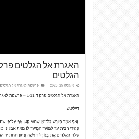
הגלטים
אוגוסט 25, 2025
פרשנות לאגרת אל הגלטים
האגרת אל הגלטים פרק ד 1-11 – פרשנות לאגרת אל הגלטים
דייליטש:
וַאֲנִי אֹמֵר הַיּוֹרֵשׁ כָּל־זְמַן שֶׁהוּא קָטֹן אַף עַל־פִּי שֶׁהוּ
פְּקִידֵי הַבָּיִת עַד לַמּוֹעֵד הַמְיֻעָד לוֹ מֵאֵת אָבִיו׃
וְכֵן
3
שָׁלַח הָאֱלֹהִים אֶת־בְּנוֹ יְלוּד אִשָּׁה וְנָתוּן תַּחַת יַד־הַת