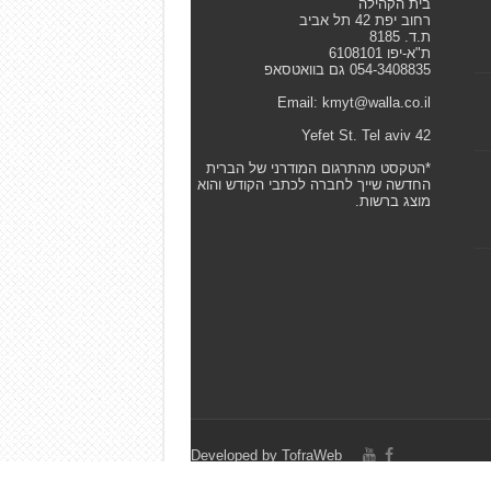
בית הקהילה
רחוב יפת 42 תל אביב
ת.ד. 8185
ת"א-יפו 6108101
054-3408835 גם בוואטסאפ
Email: kmyt@walla.co.il
42 Yefet St. Tel aviv
*הטקסט מהתרגום המודרני של הברית
החדשה שייך לחברה לכתבי הקודש והוא
מוצג ברשות.
Developed by
TofraWeb