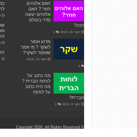
האם אלוהים
כמה
חוזר ? האם
לחכ
אלוהים יעשה
אפ
סדר בעולם
שגר
הזה?
גוא
ינואר 30, 2019
1
זה 
מדוע אסור
מר
לשקר ? מי אמר
הל
שאסור לשקר?
ינ
ינואר 13, 2019
1
מה כתוב על
לוחות הברית ?
מה היה כתוב
על לוחות
הברית?
ינואר 8, 2019
1
© Copyright 2026, All Rights Reserved