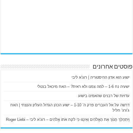
פוסטים אחרונים
ישוע הוא אדון ההיסטוריה | רוג’א ליבי
ישעיה נח 1-6 – למה צמנו ולא ראית? – האח מיכאל בנטלי
עדויות של רבנים שהאמינו בישוע
דרשה על אל העברים פרק ה’ 1-10 – ישוע הכהן הגדול העליון והנצחי | האח
ג’ורג’ חליל
וַיִּתְהַלֵּךְ חֲנוֹךְ אֶת הָאֱלֹהִים וְאֵינֶנּוּ כִּי לקח אֹתוֹ אֱלֹהִים – רוג’א ליבי – Roger Liebi