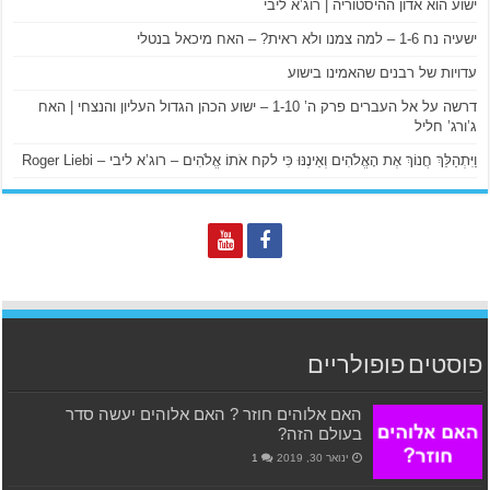
ישוע הוא אדון ההיסטוריה | רוג’א ליבי
ישעיה נח 1-6 – למה צמנו ולא ראית? – האח מיכאל בנטלי
עדויות של רבנים שהאמינו בישוע
דרשה על אל העברים פרק ה’ 1-10 – ישוע הכהן הגדול העליון והנצחי | האח
ג’ורג’ חליל
וַיִּתְהַלֵּךְ חֲנוֹךְ אֶת הָאֱלֹהִים וְאֵינֶנּוּ כִּי לקח אֹתוֹ אֱלֹהִים – רוג’א ליבי – Roger Liebi
פוסטים פופולריים
האם אלוהים חוזר ? האם אלוהים יעשה סדר
בעולם הזה?
ינואר 30, 2019
1