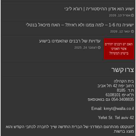
ישוע הוא אדון ההיסטוריה | רוג’א ליבי
אפריל 13, 2026
ישעיה נח 1-6 – למה צמנו ולא ראית? – האח מיכאל בנטלי
ינואר 12, 2026
עדויות של רבנים שהאמינו בישוע
דצמבר 24, 2025
צרו קשר
בית הקהילה
רחוב יפת 42 תל אביב
ת.ד. 8185
ת"א-יפו 6108101
054-3408835 גם בוואטסאפ
Email: kmyt@walla.co.il
42 Yefet St. Tel aviv
*הטקסט מהתרגום המודרני של הברית החדשה שייך לחברה לכתבי הקודש והוא
מוצג ברשות.