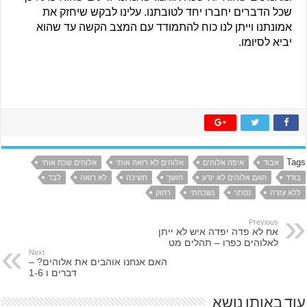
שכל הדברים יחברו יחד לטובתנו. עלינו לבקש שיחזק את 
אמונתנו וייתן לנו כוח להתמודד עם המצב הקשה עד שהוא 
יביא לסיומו.
Tags
אבוד
איפה אלוהים
אלוהים לא רואה אותי
אלוהים שכח אותי
בודד
האם אלוהים לא יודע
חושך
חשיכה
לא רואה
לבד
ללא עזרה
נסתר
נשכחתי
רחוק
Previous
אח לא פדה יפדה איש לא ייתן
לאלוהים כפרו – תהלים מט
Next
האם אנחנו אוהבים את אלוהים? –
דברים ו 1-6
עוד באותו נושא