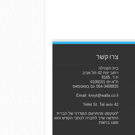
צרו קשר
בית הקהילה
רחוב יפת 42 תל אביב
ת.ד. 8185
ת"א-יפו 6108101
054-3408835 גם בוואטסאפ
Email: kmyt@walla.co.il
42 Yefet St. Tel aviv
*הטקסט מהתרגום המודרני של הברית
החדשה שייך לחברה לכתבי הקודש והוא
מוצג ברשות.