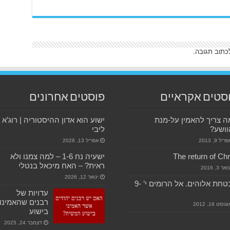
כתוב תגובה.
סטים אקראיים
פוסטים אחרונים
 צריך להאמין על-מנת
ישוע הוא אדון ההיסטוריה | רוג’א
וושע?
ליבי
ריל 9, 2013
אפריל 13, 2026
The return of Chr
ישעיה נח 1-6 – למה צמנו ולא
ראית? – האח מיכאל בנטלי
ואר 3, 2016
ינואר 12, 2026
הבטחת אלוהים. אל הרומים י’ 9-
עדויות של
רבנים שהאמינו
גוסט 16, 2012
בישוע
דצמבר 24, 2025