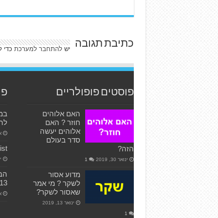
כתיבת תגובה
יש
להתחבר למערכת
כדי ל
פוסטים פופולריים
פו
האם אלוהים
במה
חוזר ? האם
לה
אלוהים יעשה
אפ
סדר בעולם
ist
הזה?
ינ
ינואר 30, 2019
1
מדוע אסור
13
לשקר ? מי אמר
שאסור לשקר?
או
ינואר 13, 2019
1