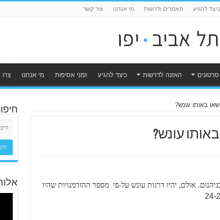
כיצד להגיע
מאמרים ודרשות
מי אנחנו
צור קשר
סרטונים
האזנה לדרשות
כיצד להגיע
זמני אסיפות
מי אנחנו
צרו 
או באותו עונש?
חיפו
אותו עונש?
אלוה
יהנום. אולם, יהיו דרגות עונש על-פי מספר ההזדמנויות שהיו
24-2