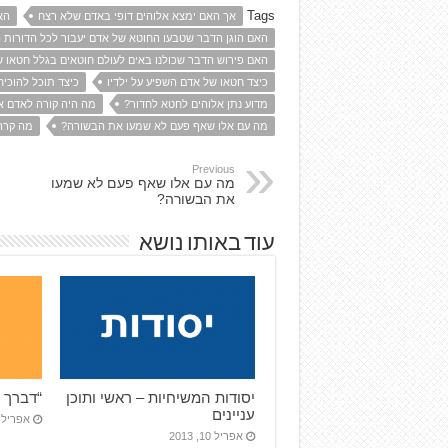
Tags
אך האם ימצא אלוהים דופי באדם שלא רצח
הא
האם הוגן הדבר שטבעו החוטא של אדם יעבור לכל הדורות 
האם פירוש הדבר שכולנו באים לעולם חוטאים בגלל חטאו 
כיצד חטאו של אדם השפיע על ילדיו
כיצד תוכל להוכיח
מדוע נתן אלוהים לחטא לחדור?
מה היה קורה לאדם א
מה עם אלו שאף פעם לא שמעו את הבשורה?
מה קרה
Previous
מה עם אלו שאף פעם לא שמעו
את הבשורה?
עוד באותו נושא
יסודות המשיחיות – ראשי ותוכן
“דברך א
עניינים
אפריל 10, 013
אפריל 10, 2013