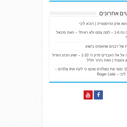
ים אחרונים
הוא אדון ההיסטוריה | רוג’א ליבי
ישעיה נח 1-6 – למה צמנו ולא ראית? – האח מיכאל
ת של רבנים שהאמינו בישוע
דרשה על אל העברים פרק ה’ 1-10 – ישוע הכהן הגדול
ן והנצחי | האח ג’ורג’ חליל
הַלֵּךְ חֲנוֹךְ אֶת הָאֱלֹהִים וְאֵינֶנּוּ כִּי לקח אֹתוֹ אֱלֹהִים –
 – Roger Liebi