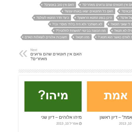
ם אין חוטאים שהם גרועים מאחרים?
האם אין טוב באנשים?
הבאים?
האם כל החוטאים ישאו באותו עונש?
של אדם?
היכן בוצע החטא הראשון?
כיצד חדר החטא לעולם?
 לי שאני חוטא?
לא השתכר ולא היה בלתי מוסרי וכו'?
ילו לא חטא?
מה הכוונה בביטוי "מושחת לחלוטין"?
 לאדם כאשר הוא חטא ?
מהו חטא?
תשובות אלוהים לשאלות האדם
Next
האם אין חוטאים שהם גרועים
מאחרים?
מת” – דיון ראשון
מיהו אלוהים – דיון שני
2
אפריל 10, 2013