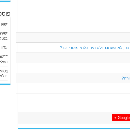
פוסט
ישוע 
בנטלי
, לא השתכר ולא היה בלתי מוסרי וכו’?
עדויו
העליו
וַיִּתְ
רוג’א ליבי
רה?
Google +