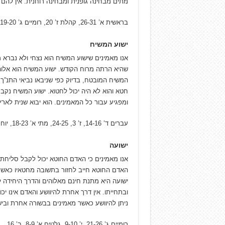
מתים מבחינה גופנית ומבחינה רוחנית. אין להם ת
בראשית א’ 26-31, קהלת ז’ 20, רומיים ג’ 19-20, 23, אפסים ב’ 1, תהלים טו
ישוע המשיח
אנו מאמינים שישוע המשיח הוא נצחי ולא נברא
שהיא הרתה מרוח הקודש. ישוע המשיח הוא אלוהי
המשיח המובטח, בדיוק כפי שניבאו נביאי התנ”ך
חטא והוא לא היה יכול לחטוא. ישוע המשיח נקבר
ומפגיע עבור כל המאמינים. הוא יבוא שנית לארץ
עברים ד’ 14-16, ז’ 3, 24-25, מתי א’ 18-23, יוחנן א’ 1, 14, ב’ 19-21, מרקוס טז’
ישועה
אנו מאמינים כי האדם החוטא יכול לקבל סליחת ח
האדם החוטא חייב לחזור בתשובה מחטאיו כאש
ישועה היא מתנת חינם מאלוהים והדרך היחידה ל
ובתחייתו. אין דרך אחרת להיוושע והאדם אינו י
ניתן להיוושע כאשר מאמינים בבשורה אחרת וביש
רומיים ג’ 21-26, י’ 9-10, גלטים א’ 8-9, ב’ 16