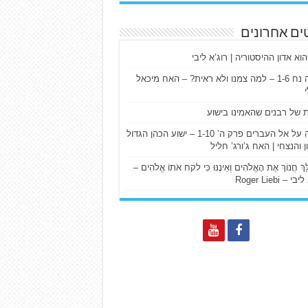
ים אחרונים
הוא אדון ההיסטוריה | רוג’א ליבי
ישעיה נח 1-6 – למה צמנו ולא ראית? – האח מיכאל
ת של רבנים שהאמינו בישוע
דרשה על אל העברים פרק ה’ 1-10 – ישוע הכהן הגדול
ן והנצחי | האח ג’ורג’ חליל
הַלֵּךְ חֲנוֹךְ אֶת הָאֱלֹהִים וְאֵינֶנּוּ כִּי לקח אֹתוֹ אֱלֹהִים –
 – Roger Liebi