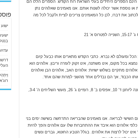
הינם הספרים היחידים בעלי השראת רוח הקודש. הספרים הללו הם
או נוספת אשר יכולה לשנות אותם. אנו מאמינים שאלוהים נתן
פוסט
וב את דברו, לכן כל המאמינים צריכים לציית ולקבל לכל מה
ישוע 
בנטלי
עדויו
הכל ומעולם לא נברא. כתבי הקודש מתארים אותו כבעל קיום
נמצא בכל מקום, אינו משתנה, אינו זקוק לעזרה וריבון. אלוהים הוא
העליו
אלוהים מתקיים בשלוש ישויות: אלוהים האב, אלוהים הבן ואלוהים
וַיִּתְ
אותו הכבוד, אך הם נבדלים אחד מהשני למרות שהם אחד.
רוג’א ליבי
דברים ו’ 4, תהלים צ’ 2, ישעיה מ’ 12-31, הראשונה ליוחנן ד’ 10, אפסים ב’ 8, רומיים ג’ 26, מעשי השליחים ה’ 3-4,
ם השישי לבריאה. אנו מאמינים שהבריאה התרחשה בשישה ימים בני
לפי אלוהים הוא איבד את ההתחברות שלו עם אלוהים והפך להיות
ינו יכול לרצות את אלוהים. בגלל הטבע החוטא, גברים ונשים