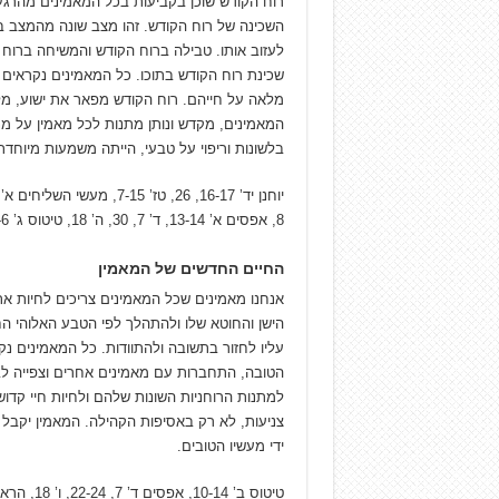
רוח הקודש שוכן בקביעות בכל המאמינים מהרג
השכינה של רוח הקודש. זהו מצב שונה מהמצב בב
לעזוב אותו. טבילה ברוח הקודש והמשיחה ברוח
שכינת רוח הקודש בתוכו. כל המאמינים נקראים ל
מלאה על חייהם. רוח הקודש מפאר את ישוע, מלמד
המאמינים, מקדש ונותן מתנות לכל מאמין על מנ
בלשונות וריפוי על טבעי, הייתה משמעות מיוח
8, אפסים א’ 13-14, ד’ 7, 30, ה’ 18, טיטוס ג’ 5-6, עברים ב’ 3-4, הראשונה ליוחנן ב’ 20, 27, ג’ 24
החיים החדשים של המאמין
אנחנו מאמינים שכל המאמינים צריכים לחיות את 
הישן והחוטא שלו ולהתהלך לפי הטבע האלוהי ה
עליו לחזור בתשובה ולהתוודות. כל המאמינים 
הטובה, התחברות עם מאמינים אחרים וצפייה לבו
למתנות הרוחניות השונות שלהם ולחיות חיי קדושה
צניעות, לא רק באסיפות הקהילה. המאמין יקבל ג
ידי מעשיו הטובים.