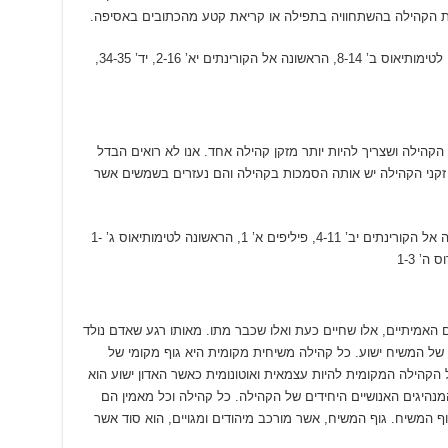
כת הקהילה בהשתחוויה בתפילה או קריאת קטע מהכתובים באסיפה.
בראשית ג’ 13, אפסים ד’ 7, ה’ 23-24, הראשונה לטימותיאוס ב’ 8-14, הראשונה אל הקורינתים יא’ 2-16, יד’ 34-35,
הקהילה ושצריך להיות יותר מזקן קהילה אחד. אנו לא רואים הבדל
ל זקני הקהילה יש אותה הסמכות בקהילה והם נעזרים בשמשים אשר
מעשי השליחים ו’ 1-8, יד’ 23, כ’ 17-38, הראשונה אל הקורינתים יב’ 4-11, פיליפים א’ 1, הראשונה לטימותיאוס ג’ 1-
האמיתיים, אלו שחיים כעת ואלו שכבר מתו. מאותו רגע שאדם נולד
של המשיח ישוע. כל קהילה משיחית מקומית היא גוף מקומי של
 הקהילה המקומית להיות עצמאית ואוטונומית כאשר האדון ישוע הוא
היגים האנושיים היחידים של הקהילה. כל קהילה וכל מאמין הם
 המשיח. גוף המשיח, אשר מורכב מיהודים ומגויים, הוא סוד אשר