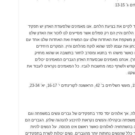
ד לקיים את בציעת הלחם. אנו מאמינים שלסעודת האדון יש תפקיד
הלחם והיין הם רק סמלים אשר מסייעים לנו לזכור את האדון שלנו
ון משקפת את האחדות שלנו עם המשיח ואת האחדות שלנו אחד עם
ן את עצמו לפני שהוא לוקח מהלחם והיין. המקרים היחידים
 כאשר מישהו חי בחטא ומסרב לחזור בתשובה או שהוא מחזיק
). אנחנו מאמינים שבסעודת האדון הגברים המאמינים יכולים
קודש ולשתף כמה מחשבות לגביו. כל המאמינים נקראים לעבוד את
שקט.
מתי כו’ 26-29, מרקוס יד’ 22-24, לוקס כב’ 15-20, מעשי השליחים ב’ 42, הראשונה לקורינתים י’ 16-17, יא’ 23-34,
ילה, אך אלוהים יסד סדר בתפקידים של גברים ונשים במשפחה וגם
משפחה ובקהילה והנשים נקראות להיכנע להנהגה שלהן. הגברים הם
בהשתחוויה לאלוהים כאשר ראשם אינו מכוסה. על הנשים להיות
כלל שהנשים נחותות יותר מהגברים. נשים יכולות לשרת בתפקידים