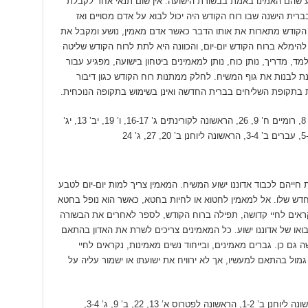
ע שהם האמינו באמת בבשורת הישועה. אין שום תנאי אחר לקבלת
רית הישנה שבו רוח הקודש היה יכול לבוא על אדם מסויים ואז
 הקודש מתארות את אותו הדבר כאשר אדם מאמין, נושע ומקבל את
הימלא ברוח הקודש יום-יום, והכוונה היא לתת לרוח הקודש שליטה
, מדריך, נותן כוח, נותן למאמינים ביטחון בישועה, מפגיע עבור
ת לבנות את גוף המשיח. לחלק ממתנות רוח הקודש כגון דיבור
דת בתקופת השליחים בברית החדשה ואינן בשימוש בתקופה הנוכחית.
יוחנן יד’ 16-17, 26, טז’ 7-15, מעשי השליחים א’ 8, רומיים ח’ 9, 26, הראשונה לקורינתים ג’ 16-17, ו’ 19, יב’ 13, יג’
חייהם לכבוד אדוננו ישוע המשיח. המאמין צריך למות יום-יום לטבע
חדש שלו. אל למאמין לחטוא או לחיות בחטא, כאשר הוא נופל בחטא
נקראים לחיי קדושה, תפילה ברוח הקודש, לספר לאחרים את הבשורה
או של אדוננו ישוע. כל המאמינים צריכים לשרת את האדון בהתאם
 גם כן. גברים מאמינים, ובייחוד נשים מאמינות, נקראים לחיי
מול בהתאם למעשיו, אך לא ירוויח את ישועתו או ישמור עליה על
טיטוס ב’ 10-14, אפסים ד’ 7, 22-24, ו’ 18, הראשונה ליוחנן ב’ 1-2, הראשונה לפטרוס א’ 13, 22, ב’ 9, ג’ 3-4,