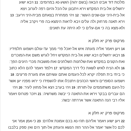
מלכות דוד אבינו הבאה (בשם יהוה) הושע-נא במרומים:
ויבא ישוע
11
ירושלים אל-בית המקדש וירא ויתבונן על-הכל והיום רפה לערוב ויצא
אל-בית-היני עם-שנים העשר:
ויהי ממחרת בצאתם מבית-היני וירעב:
13
12
וירא תאנה מרחוק ולה עלים ויבא לראות הימצא-בה פרי ויקרב אליה
ולא-מצא בה כי אם-עלים כי לא היתה עת תאנים:
מרקוס פרק יא חלק א
ויען ויאמר אליה מעתה איש אל-יאכל פרי ממך עד-עולם וישמעו תלמידיו:
14
ויבאו ירושלים ויבא ישוע אל-בית המקדש ויחל לגרש משם את-המוכרים
15
ואת-הקונים במקדש ואת-שלחנות השלחנים ואת-מושבות מכרי היונים הפך:
ולא הניח לאיש לשאת כלי דרך המקדש:
וילמד ויאמר להם הלא כתוב
17
16
כי ביתי בית תפלה יקרא לכל-העמים ואתם עשיתם אתו מערת פריצים:
18
וישמעו הסופרים וראשי הכהנים ויתנכלו אתו להשמידו כי יראו מפניו יען אשר
כל-העם משתוממים על-תורתו:
ויהי בערב ויצא אל-מחוץ לעיר:
ויהי
20
19
הם עברים בבקר ויראו את-התאנה כי יבשה משרשיה:
ויזכר פטרוס ויאמר
21
אליו רבי הנה התאנה אשר אררתה יבשה:
מרקוס פרק יא חלק א
ויען ישוע ויאמר אליהם תהי-נא בכם אמונת אלהים:
כי-אמן אמר אני
23
22
לכם כל-אשר יאמר אל-ההר הזה הנשא והעתק אל-תוך הים ואין ספק בלבבו