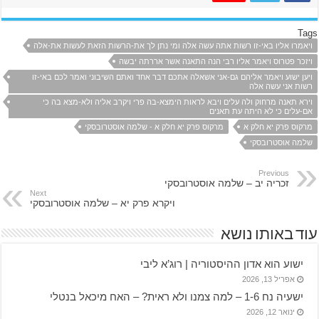
Tags
ויאמרו אליו באי-זו רשות אתה עשה אלה ומי נתן לך את-הרשות הזאת לעשות את-אלה
ויזכר פטרוס ויאמר אליו רבי הנה התאנה אשר אררתה יבשה
ויען ישוע ויאמר אליהם גם-אני אשאלה אתכם דבר אחד ואתם השיבוני ואמר לכם באי-זו
רשות אני עשה אלה
וירא תאנה מרחוק ולה עלים ויבא לראות הימצא-בה פרי ויקרב אליה ולא-מצא בה כי
אם-עלים כי לא היתה עת תאנים
מרקוס פרק יא חלק א
מרקוס פרק יא חלק א - שלמה אוסטרובסקי
שלמה אוסטרובסקי
Previous
זכריה יב – שלמה אוסטרובסקי
Next
ויקרא פרק יא – שלמה אוסטרובסקי
עוד באותו נושא
ישוע הוא אדון ההיסטוריה | רוג’א ליבי
אפריל 13, 2026
ישעיה נח 1-6 – למה צמנו ולא ראית? – האח מיכאל בנטלי
ינואר 12, 2026