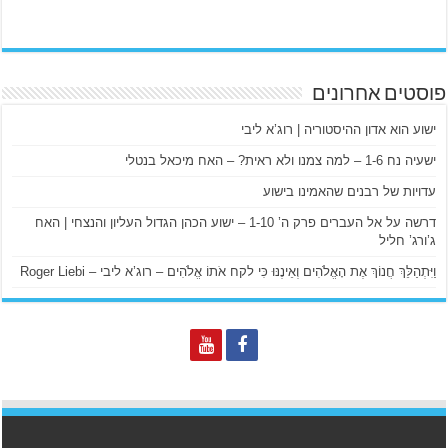
פוסטים אחרונים
ישוע הוא אדון ההיסטוריה | רוג’א ליבי
ישעיה נח 1-6 – למה צמנו ולא ראית? – האח מיכאל בנטלי
עדויות של רבנים שהאמינו בישוע
דרשה על אל העברים פרק ה’ 1-10 – ישוע הכהן הגדול העליון והנצחי | האח
ג’ורג’ חליל
וַיִּתְהַלֵּךְ חֲנוֹךְ אֶת הָאֱלֹהִים וְאֵינֶנּוּ כִּי לקח אֹתוֹ אֱלֹהִים – רוג’א ליבי – Roger Liebi