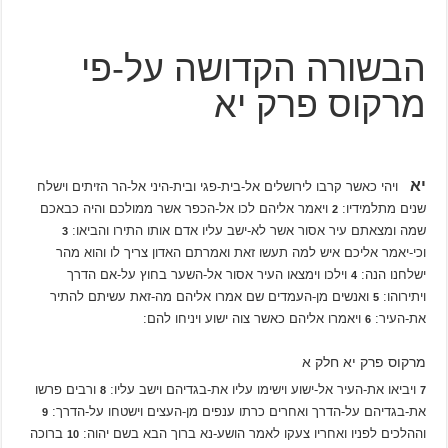
הבשורה הקדושה על-פי
מרקוס פרק יא
יא
ויהי כאשר קרבו לירושלים אל-בית-פגי ובית-היני אל-הר הזיתים וישלח
שנים מתלמידיו:
ויאמר אליהם לכו אל-הכפר אשר ממולכם והיה כבאכם
2
שמה ומצאתם עיר אסור אשר לא-ישב עליו אדם אותו התירו והביאו:
3
וכי-יאמר אליכם איש למה תעשו זאת ואמרתם האדון צריך לו והוא מהר
ישלחנו הנה:
וילכו וימצאו העיר אסור אל-השער בחוץ על-אם הדרך
4
ויתירוהו:
ואנשים מן-העמדים שם אמרו אליהם מה-זאת עשיתם להתיר
5
את-העיר:
ויאמרו אליהם כאשר צוה ישוע ויניחו להם:
6
מרקוס פרק יא חלק א
ויביאו את-העיר אל-ישוע וישימו עליו את-בגדיהם וישב עליו:
ורבים פרשו
8
7
את-בגדיהם על-הדרך ואחרים כרתו ענפים מן-העצים וישטחו על-הדרך:
9
וההלכים לפניו ואחריו צעקו לאמר הושע-נא ברוך הבא בשם יהוה:
ברוכה
10