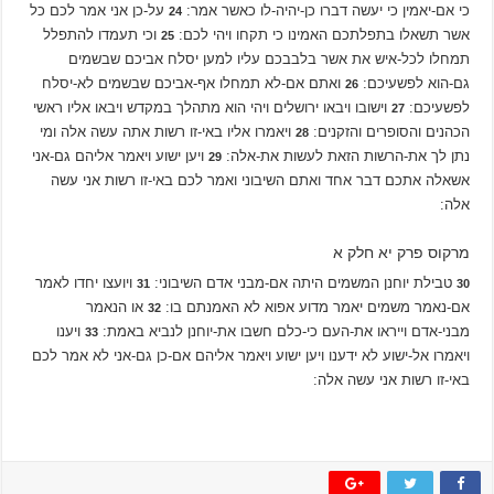
כי אם-יאמין כי יעשה דברו כן-יהיה-לו כאשר אמר:
על-כן אני אמר לכם כל
24
אשר תשאלו בתפלתכם האמינו כי תקחו ויהי לכם:
וכי תעמדו להתפלל
25
תמחלו לכל-איש את אשר בלבבכם עליו למען יסלח אביכם שבשמים
גם-הוא לפשעיכם:
ואתם אם-לא תמחלו אף-אביכם שבשמים לא-יסלח
26
לפשעיכם:
וישובו ויבאו ירושלים ויהי הוא מתהלך במקדש ויבאו אליו ראשי
27
הכהנים והסופרים והזקנים:
ויאמרו אליו באי-זו רשות אתה עשה אלה ומי
28
נתן לך את-הרשות הזאת לעשות את-אלה:
ויען ישוע ויאמר אליהם גם-אני
29
אשאלה אתכם דבר אחד ואתם השיבוני ואמר לכם באי-זו רשות אני עשה
אלה:
מרקוס פרק יא חלק א
טבילת יוחנן המשמים היתה אם-מבני אדם השיבוני:
ויועצו יחדו לאמר
31
30
אם-נאמר משמים יאמר מדוע אפוא לא האמנתם בו:
או הנאמר
32
מבני-אדם וייראו את-העם כי-כלם חשבו את-יוחנן לנביא באמת:
ויענו
33
ויאמרו אל-ישוע לא ידענו ויען ישוע ויאמר אליהם אם-כן גם-אני לא אמר לכם
באי-זו רשות אני עשה אלה: