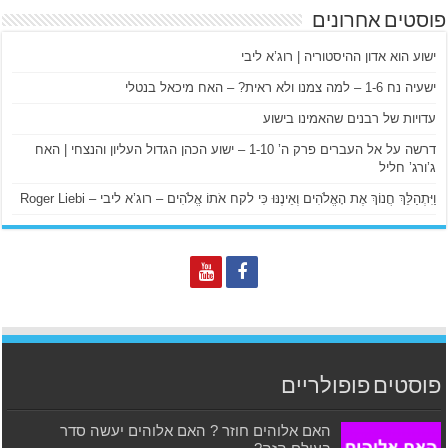
פוסטים אחרונים
ישוע הוא אדון ההיסטוריה | רוג’א ליבי
ישעיה נח 1-6 – למה צמנו ולא ראית? – האח מיכאל בנטלי
עדויות של רבנים שהאמינו בישוע
דרשה על אל העברים פרק ה’ 1-10 – ישוע הכהן הגדול העליון והנצחי | האח
ג’ורג’ חליל
וַיִּתְהַלֵּךְ חֲנוֹךְ אֶת הָאֱלֹהִים וְאֵינֶנּוּ כִּי לקח אֹתוֹ אֱלֹהִים – רוג’א ליבי – Roger Liebi
פוסטים פופולריים
האם אלוהים חוזר ? האם אלוהים יעשה סדר