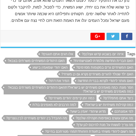
נתן לנו את התפקיד לספר לעמנו ולשאר העמים שהוא אוהב אותם עד כדי
כך שהוא שלח את בנו יחידו, ישוע המשיח, כדי לסבול, למות, להיקבר ולקום
לתחייה לאחר שלושה ימים. תקוותינו ותפילתנו היא שכמה שיותר אנשים
מעם ישראל ומכל העמים יגלו את האמת הזאת ויזכו לחיי נצח עם אלוהים.
Tags
איזה יום בשבוע קדוש אצלכם?
אלו חגים אתם חוגגים?
האם הברית החדשה מלמדת לאנטישמיות?
האם היהודים המשיחיים משרתים בצבא?
האם המשיחיים גרים במקומות מסוימים?
האם יהודי שמאמין בישוע
האם ילד שנולד להורים משיחיים נקרא גם כן משיחי?
האם מותר ליהודי לקרוא בברית החדשה
המיר את דתו?
הסר מונח: כמה מאמינים משיחיים יש בישראל?תהאם היהודים המשיחיים משרתים בצבא?
כמה מאמינים משיחיים יש בישראל?
כיצד אתם מתפללים?
כמה זמן קיימים יהודים משיחיים?
כמה קהילות משיחיות יש בישראל?
למה הרבנים לא מאמינים בו?ת
לפי אמונתכם
מדוע שיהודי יאמין בישוע?
מה אתם עושים באסיפות הקהילה שלכם?
מה ההבדל בין יהודים משיחיים לבין נוצרים?
מה צריך לעשות על מנת להיכנס לגן עדן?
מה רשום ליהודי משיחי בתעודת הזהות?תמהי מטרתכם בחיים?