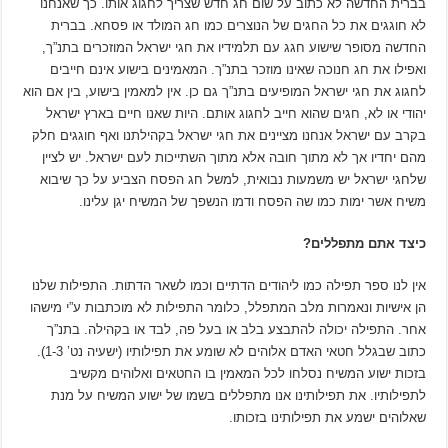
בברית החדשה לא כתוב על שום חג חדש שצריך לחגוג אותו. כך שאנחנו
לא חוגגים את כל החגים של הנוצרים כמו חג המולד או פסחא. בברית
החדשה מסופר שישוע חגג עם תלמידיו את חגי ישראל המוזכרים בתנ”ך,
ואפילו את חג חנוכה שאינו מוזכר בתנ”ך. המאמינים בישוע אינם חייבים
לחגוג את חגי ישראל המופיעים בתנ”ך גם כן. אין למאמין בישוע, בין אם הוא
יהודי או לא, חגים שהוא חייב לחגוג אותם. היות שאנו חיים בארץ ישראל
בקרב עם ישראל אנחנו מציינים את חגי ישראל בקהילתנו ואף חוגגים חלק
מהם יחדיו אך לא מתוך חובה אלא מתוך השתייכות לעם ישראל. יש לציין
שלחגי ישראל יש משמעות נבואית, למשל חג הפסח הצביע על כך שיבוא
משיח אשר ימות כמו שה הפסח ודמו הנשפך של המשיח יגן עלינו.
כיצד אתם מתפללים?
אין לנו ספר תפילה כמו ליהודים הדתיים וכמו לשאר הדתות. התפילות שלנו
הן אישיות ונאמרות מלב המתפלל, כלומר התפילות לא מוכתבות ע”י מישהו
אחר. התפילה יכולה להתבצע בלב או בעל פה, לבד או בקהילה. בתנ”ך
כתוב שבגלל חטאי האדם אלוהים לא שומע את תפילותיו (ישעיה נט’ 1-3).
בזכות ישוע המשיח נסלחו לכל המאמין בו החטאים ואלוהים מקשיב
לתפילותיו. את תפילותינו אנו מתפללים בשמו של ישוע המשיח על מנת
שאלוהים ישמע את תפילותינו בזכותו.