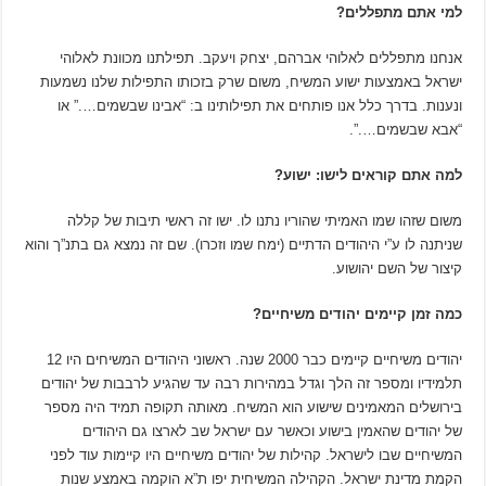
למי אתם מתפללים?
אנחנו מתפללים לאלוהי אברהם, יצחק ויעקב. תפילתנו מכוונת לאלוהי
ישראל באמצעות ישוע המשיח, משום שרק בזכותו התפילות שלנו נשמעות
ונענות. בדרך כלל אנו פותחים את תפילותינו ב: “אבינו שבשמים….” או
“אבא שבשמים….”.
למה אתם קוראים לישו: ישוע?
משום שזהו שמו האמיתי שהוריו נתנו לו. ישו זה ראשי תיבות של קללה
שניתנה לו ע”י היהודים הדתיים (ימח שמו וזכרו). שם זה נמצא גם בתנ”ך והוא
קיצור של השם יהושוע.
כמה זמן קיימים יהודים משיחיים?
יהודים משיחיים קיימים כבר 2000 שנה. ראשוני היהודים המשיחים היו 12
תלמידיו ומספר זה הלך וגדל במהירות רבה עד שהגיע לרבבות של יהודים
בירושלים המאמינים שישוע הוא המשיח. מאותה תקופה תמיד היה מספר
של יהודים שהאמין בישוע וכאשר עם ישראל שב לארצו גם היהודים
המשיחיים שבו לישראל. קהילות של יהודים משיחיים היו קיימות עוד לפני
הקמת מדינת ישראל. הקהילה המשיחית יפו ת”א הוקמה באמצע שנות