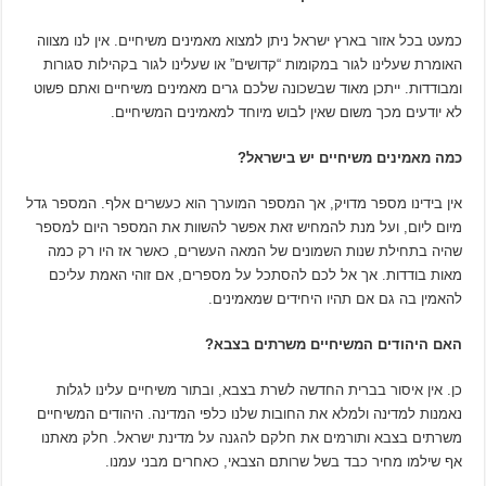
כמעט בכל אזור בארץ ישראל ניתן למצוא מאמינים משיחיים. אין לנו מצווה
האומרת שעלינו לגור במקומות “קדושים” או שעלינו לגור בקהילות סגורות
ומבודדות. ייתכן מאוד שבשכונה שלכם גרים מאמינים משיחיים ואתם פשוט
לא יודעים מכך משום שאין לבוש מיוחד למאמינים המשיחיים.
כמה מאמינים משיחיים יש בישראל?
אין בידינו מספר מדויק, אך המספר המוערך הוא כעשרים אלף. המספר גדל
מיום ליום, ועל מנת להמחיש זאת אפשר להשוות את המספר היום למספר
שהיה בתחילת שנות השמונים של המאה העשרים, כאשר אז היו רק כמה
מאות בודדות. אך אל לכם להסתכל על מספרים, אם זוהי האמת עליכם
להאמין בה גם אם תהיו היחידים שמאמינים.
האם היהודים המשיחיים משרתים בצבא?
כן. אין איסור בברית החדשה לשרת בצבא, ובתור משיחיים עלינו לגלות
נאמנות למדינה ולמלא את החובות שלנו כלפי המדינה. היהודים המשיחיים
משרתים בצבא ותורמים את חלקם להגנה על מדינת ישראל. חלק מאתנו
אף שילמו מחיר כבד בשל שרותם הצבאי, כאחרים מבני עמנו.