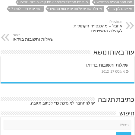
מהו ספר הברית החדשה?
מי אתם מתפללים?למה אתם קוראים לישו: ישוע?
מי ייכנס לגן עדן
מי צלב את ישוע?אם ישוע הוא המשיח
מתי ישוע צריך לחזור?
Previous
איזָבל – מהכנסייה הקתולית
לקהילה המשיחית
Next
שאלות ותשובות בוידאו
עוד באותו נושא
שאלות ותשובות בוידאו
אוגוסט 27, 2012
כתיבת תגובה
יש
להתחבר למערכת
כדי לכתוב תגובה.
חיפוש