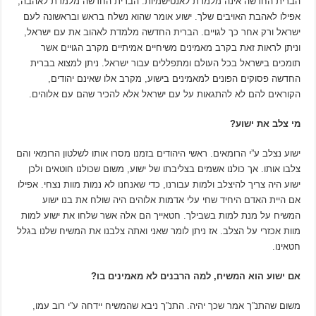
הברית החדשה אינה מלמדת לאנטישמיות. הברית החדשה מלמדת לאהבה,
אפילו לאהבת האויבים שלך. ישוע אומר שהוא נשלח בראש ובראשונה לעם
ישראל ורק אחר כך לגויים. הברית החדשה מלמדת לאהוב את עם ישראל,
וניתן לראות זאת בקרב מאמינים משיחיים אמיתיים מקרב הגויים אשר
תומכים בישראל בכל העולם ומתפללים עבור ישראל. ניתן למצוא בברית
החדשה פסוקים הפונים למאמינים בישוע, מקרב אלו שאינם יהודים,
הקוראים להם לא להתגאות על עם ישראל אלא להכיר שהם עם אלוהים.
מי צלב את ישוע?
ישוע נצלב ע”י הרומאים. ראשי היהודים בזמנו מסרו אותו לשלטון הרומאי והם
צלבו אותו. אך כולנו אשמים בצליבתו של ישוע, משום שכולנו חוטאים ולכן
ישוע היה צריך להיצלב ולמות עבורנו, כדי שאנחנו לא נמות מוות נצחי. אפילו
אם היית האדם היחיד שחי עלי אדמות אלוהים היה שולח את בנו ישוע
המשיח על מנת למות בשבילך. חטאייך הם אלה אשר שלחו את ישוע למות
מוות אכזרי על הצלב. אז ניתן לומר שאני ואתה צלבנו את המשיח שלנו בגלל
חטאינו.
אם ישוע הוא המשיח, למה הרבנים לא מאמינים בו?
משום שהתנ”ך אמר שכך יהיה. התנ”ך ניבא שהמשיח יידחה ע”י רוב עמו,