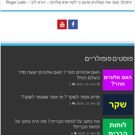
וַיִּתְהַלֵּךְ חֲנוֹךְ אֶת הָאֱלֹהִים וְאֵינֶנּוּ כִּי לקח אֹתוֹ אֱלֹהִים – רוג’א ליבי – Roger Liebi
פוסטים פופולריים
האם אלוהים חוזר ? האם אלוהים יעשה סדר
בעולם הזה?
ינואר 30, 2019
1
מדוע אסור לשקר ? מי אמר שאסור לשקר?
ינואר 13, 2019
1
מה כתוב על לוחות הברית ? מה היה כתוב על
לוחות הברית?
ינואר 8, 2019
1