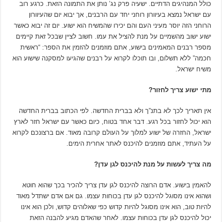
כולל המנהיגים הדתיים. ישעיה פרק נג’ נותן את התמונה הזאת. כרגע רוב
עם ישראל נמצא בעיוורון רוחני יחד עם הרבנים, אך יבוא יום שהעיוורון
הרוחני הזה יוסר מעיני העם והם יכירו שהמשיח הוא ישוע. יום זה יבוא כאשר
ישוע ישוב מהשמיים על מנת להציל את עמו. חשוב לציין שבכל זאת קיימים
מספר רבנים המאמינים בישוע, אתם מוזמנים להזמין את הספר: “ראשית
חכמה” ללא תשלום, ובו תוכלו לקרוא על רבנים שהגיעו למסקנה שישוע הוא
משיח ישראל.
מתי ישוע צריך לחזור?
אין תאריך לכך לא בתנ”ך ולא בברית החדשה. לפי הכתוב בברית החדשה
הוא יכול לחזור בכל רגע. דבר אחד בטוח, כיום כאשר עם ישראל חזר לארץ
ישראל, החזרה של ישוע למלוך על העולם קרובה מאוד. אם ברצונכם לקרוא
על העתיד, אתם מוזמנים להיכנס לאתר אחרית הימים.
מה צריך לעשות על מנת להיכנס לגן עדן?
להאמין בישוע. אדם הרוצה להיכנס לגן עדן צריך להכיר בכך שהוא חוטא
ושהוא אינו מסוגל להיכנס לגן עדן בכוחות עצמו. גם אם אדם ישתדל מאוד
להיות טוב, הוא אינו מסוגל להיות קדוש כפי שאלוהים קדוש, ולכן הוא אינו
יכול להיכנס לגן עדן בכוחות עצמו. לאחר שהאדם מגיע להבנה הזאת