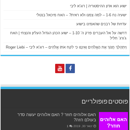
ישוע הוא אדון ההיסטוריה | רוג’א ליבי
ישעיה נח 1-6 – למה צמנו ולא ראית? – האח מיכאל בנטלי
עדויות של רבנים שהאמינו בישוע
דרשה על אל העברים פרק ה’ 1-10 – ישוע הכהן הגדול העליון והנצחי | האח
ג’ורג’ חליל
וַיִּתְהַלֵּךְ חֲנוֹךְ אֶת הָאֱלֹהִים וְאֵינֶנּוּ כִּי לקח אֹתוֹ אֱלֹהִים – רוג’א ליבי – Roger Liebi
פוסטים פופולריים
האם אלוהים חוזר ? האם אלוהים יעשה סדר
בעולם הזה?
ינואר 30, 2019
1