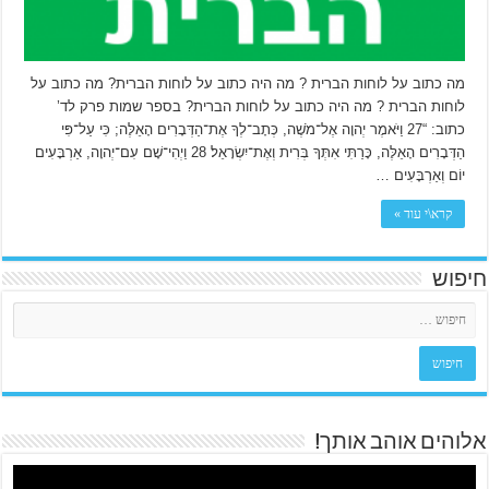
מה כתוב על לוחות הברית ? מה היה כתוב על לוחות הברית? מה כתוב על
לוחות הברית ? מה היה כתוב על לוחות הברית? בספר שמות פרק לד’
כתוב: “27 וַיֹּאמֶר יְהוָה אֶל־מֹשֶׁה, כְּתָב־לְךָ אֶת־הַדְּבָרִים הָאֵלֶּה; כִּי עַל־פִּי
הַדְּבָרִים הָאֵלֶּה, כָּרַתִּי אִתְּךָ בְּרִית וְאֶת־יִשְׂרָאֵל׃ 28 וַיְהִי־שָׁם עִם־יְהוָה, אַרְבָּעִים
יוֹם וְאַרְבָּעִים …
קרא\י עוד »
חיפוש
אלוהים אוהב אותך!