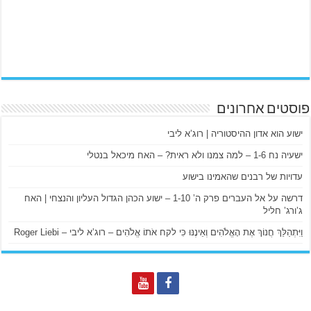
פוסטים אחרונים
ישוע הוא אדון ההיסטוריה | רוג’א ליבי
ישעיה נח 1-6 – למה צמנו ולא ראית? – האח מיכאל בנטלי
עדויות של רבנים שהאמינו בישוע
דרשה על אל העברים פרק ה’ 1-10 – ישוע הכהן הגדול העליון והנצחי | האח
ג’ורג’ חליל
וַיִּתְהַלֵּךְ חֲנוֹךְ אֶת הָאֱלֹהִים וְאֵינֶנּוּ כִּי לקח אֹתוֹ אֱלֹהִים – רוג’א ליבי – Roger Liebi