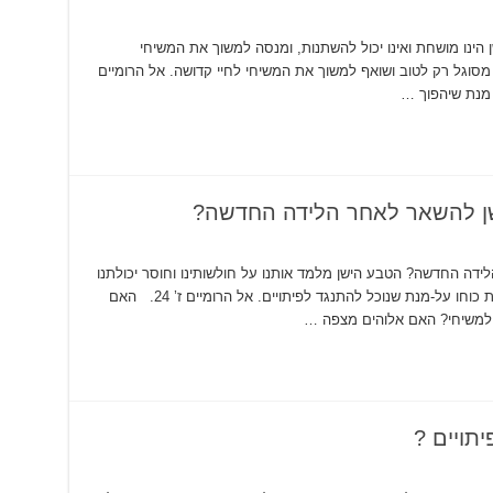
 הינו מושחת ואינו יכול להשתנות, ומנסה למשוך את המשיחי
רומיים ז’ 21. הטבע החדש מסוגל רק לטוב ושואף למשוך את המשיחי לחיי קדושה. אל הרומיים
ן להשאר לאחר הלידה החדשה?
דה החדשה? הטבע הישן מלמד אותנו על חולשותינו וחוסר יכולתנו
ומזכיר לנו שאנו זקוקים לאדון בכל עת וצריכים את כוחו על-מנת שנוכל להתנגד לפיתויים. אל הרומיים ז’ 24. האם
ך למשיחי? האם אלוהים מצפה …
תויים ?