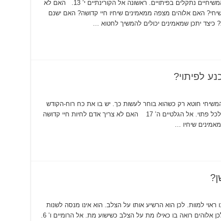
האם כל המשיחיים מתנסים בפיתויים ? כן. כל המשיחיים נתקלים בפיתויים. ראשונה אל הקורינתיים י’ 13. האם לא
שיחי? האם אלוהים מצפה ממאמינים שיחיו חיי קדושה? האם ישנם
 כיצד יתכן שמאמינים יכולים להמשיך לחטוא …
ע לפיתוי?
המשיחי חוטא רק כשהוא בוחר לעשות כך. יש בו את כח רוח-הקודש
השוכנת בתוכו, וכח זה מספיק על מנת להתנגד לכל פתוי. אל הגלטיים ה’ 17 האם לא צריך אדם לחיות חיי קדושה
אמינים שיחיו …
ן?
ראוי למוות. לכן הוא הרשיע אותו על הצלב. הוא אינו מנסה לשנות
לשפר או לתקן אותו. הוא חסר תקווה לחלוטין, ולכן אלוהים רואה בו כאילו מת על הצלב כשישוע מת. אל הרומיים ו’ 6.