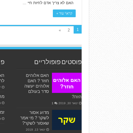
האם לא צריך אדם לחיות חיי …
קרא\י עוד »
1
»
2
פוסטים פופולריים
פו
האם אלוהים
האם
חוזר ? האם
לחי
אלוהים יעשה
יונ
סדר בעולם
מה 
הזה?
מאי
ינואר 30, 2019
1
זמנ
מדוע אסור
לשקר ? מי אמר
או
שאסור לשקר?
ינואר 13, 2019