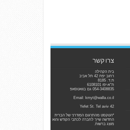
צרו קשר
בית הקהילה
רחוב יפת 42 תל אביב
ת.ד. 8185
ת"א-יפו 6108101
054-3408835 גם בוואטסאפ
Email: kmyt@walla.co.il
42 Yefet St. Tel aviv
*הטקסט מהתרגום המודרני של הברית
החדשה שייך לחברה לכתבי הקודש והוא
מוצג ברשות.