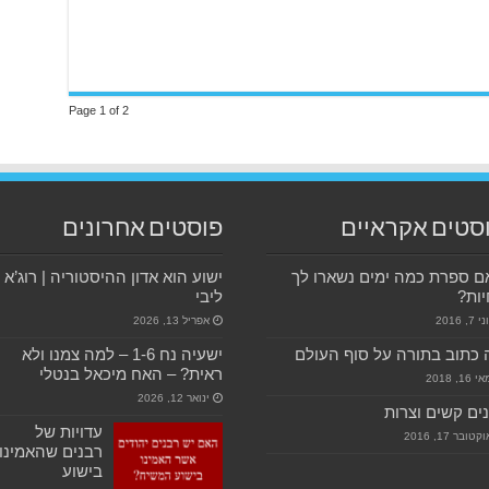
Page 1 of 2
סטים אקראיים
פוסטים אחרונים
 ספרת כמה ימים נשארו לך
ישוע הוא אדון ההיסטוריה | רוג’א
ות?
ליבי
י 7, 2016
אפריל 13, 2026
כתוב בתורה על סוף העולם
ישעיה נח 1-6 – למה צמנו ולא
ראית? – האח מיכאל בנטלי
 16, 2018
ינואר 12, 2026
ים קשים וצרות
עדויות של
קטובר 17, 2016
רבנים שהאמינו
בישוע