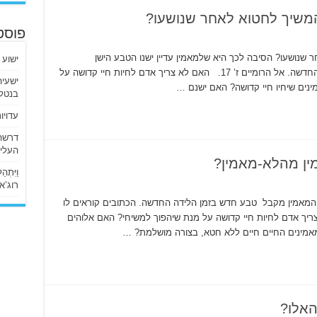
המשיך לחטוא לאחר שנושעו?
פוסט
 שנושעו? הסיבה לכך היא שלמאמין עדיין ישנו הטבע הישן
ישוע 
והמושחת אשר אתו נולד. הוא אינו נעלם בלידה החדשה. אל הרומיים ז’ 17. האם לא צריך אדם לחיות חיי קדושה על
נים שיחיו חיי קדושה? האם ישנם …
בנטלי
עדויו
העליו
מין מהלא-מאמין?
וַיִּתְ
רוג’א ליבי
? המאמין מקבל טבע חדש בזמן הלידה החדשה. הכתובים קוראים לו
נייה לפטרוס א’ 4. האם לא צריך אדם לחיות חיי קדושה על מנת שיהפוך למשיחי? האם אלוהים
מאמינים החיים חיים ללא חטא, בצורה מושלמת? …
האלו?