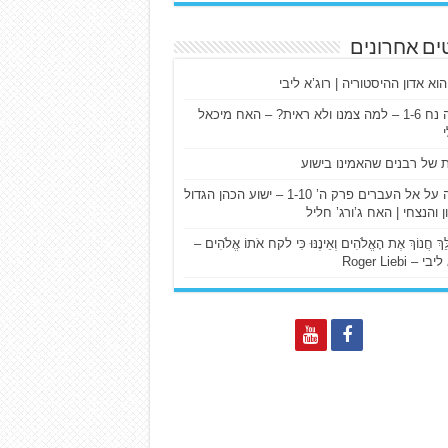
ים אחרונים
הוא אדון ההיסטוריה | רוג’א ליבי
ישעיה נח 1-6 – למה צמנו ולא ראית? – האח מיכאל
ת של רבנים שהאמינו בישוע
דרשה על אל העברים פרק ה’ 1-10 – ישוע הכהן הגדול
ן והנצחי | האח ג’ורג’ חליל
הַלֵּךְ חֲנוֹךְ אֶת הָאֱלֹהִים וְאֵינֶנּוּ כִּי לקח אֹתוֹ אֱלֹהִים –
 – Roger Liebi