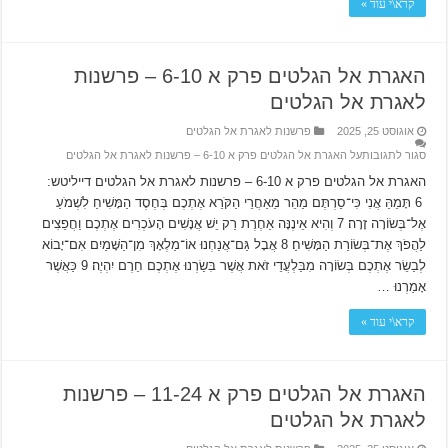
קרא\י עוד »
האגרת אל הגלטים פרק א 6-10 – פרשנות
לאגרת אל הגלטים
אוגוסט 25, 2025
פרשנות לאגרת אל הגלטים
סגור לתגובות
על האגרת אל הגלטים פרק א 6-10 – פרשנות לאגרת אל הגלטים
האגרת אל הגלטים פרק א 6-10 – פרשנות לאגרת אל הגלטים דייליטש:
6 תָּמֵהַּ אֲנִי כִּי־סַרְתֶּם מַהֵר מֵאַחֲרֵי הַקֹּרֵא אֶתְכֶם בְּחֶסֶד הַמָּשִׁיחַ לִשְׁמֹעַ
אֶל־בְּשׂוֹרָה זָרָה׃ 7 וְהִיא אֵינֶנָּה אַחֶרֶת רַק יֵשׁ אֲנָשִׁים הָעֹכְרִים אֶתְכֶם וַחֲפֵצִים
לַהֲפֹךְ אֶת־בְּשׂוֹרַת הַמָּשִׁיחַ׃ 8 אֲבָל גַּם־אֲנַחְנוּ אוֹ־מַלְאָךְ מִן־הַשָּׁמַיִם אִם־יָבוֹא
לְבַשֵׂר אֶתְכֶם בְּשׂוֹרָה מִבַּלְעֲדֵי זֹאת אֲשֶׁר בִּשַׂרְנוּ אֶתְכֶם חֵרֶם יִהְיֶה׃ 9 כַּאֲשֶׁר
אָמַרְנוּ …
קרא\י עוד »
האגרת אל הגלטים פרק א 11-24 – פרשנות
לאגרת אל הגלטים