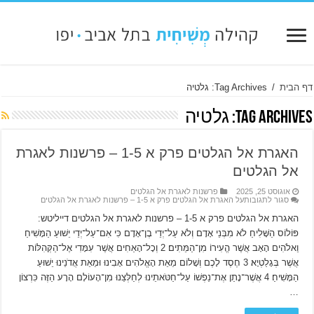
דף הבית
/
Tag Archives: גלטיה
Tag Archives:
גלטיה
האגרת אל הגלטים פרק א 1-5 – פרשנות לאגרת
אל הגלטים
אוגוסט 25, 2025
פרשנות לאגרת אל הגלטים
סגור לתגובות
על האגרת אל הגלטים פרק א 1-5 – פרשנות לאגרת אל הגלטים
האגרת אל הגלטים פרק א 1-5 – פרשנות לאגרת אל הגלטים דייליטש:
פּוֹלוֹס הַשָּׁלִיחַ לֹא מִבְּנֵי אָדָם וְלֹא עַל־יְדֵי בֶן־אָדָם כִּי אִם־עַל־יְדֵי יֵשׁוּעַ הַמָּשִׁיחַ
וֵאלֹהִים הָאָב אֲשֶׁר הֱעִירוֹ מִן־הַמֵּתִים׃ 2 וְכָל־הָאַחִים אֲשֶׁר עִמָּדִי אֶל־הַקְּהִלּוֹת
אֲשֶׁר בְּגָלַטְיָא׃ 3 חֶסֶד לָכֶם וְשָׁלוֹם מֵאֵת הָאֱלֹהִים אָבִינוּ וּמֵאֵת אֲדֹנֵינוּ יֵשׁוּעַ
הַמָּשִׁיחַ׃ 4 אֲשֶׁר־נָתַן אֶת־נַפְשׁוֹ עַל־חַטֹּאתֵינוּ לְחַלְּצֵנוּ מִן־הָעוֹלָם הָרָע הַזֶּה כִּרְצוֹן
…