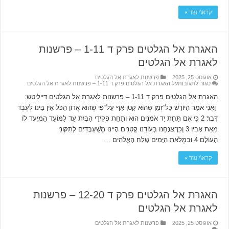
קרא\י עוד »
האגרת אל הגלטים פרק ד 1-11 – פרשנות
לאגרת אל הגלטים
אוגוסט 25, 2025
פרשנות לאגרת אל הגלטים
סגור לתגובות
על האגרת אל הגלטים פרק ד 1-11 – פרשנות לאגרת אל הגלטים
האגרת אל הגלטים פרק ד 1-11 – פרשנות לאגרת אל הגלטים דייליטש:
וַאֲנִי אֹמֵר הַיּוֹרֵשׁ כָּל־זְמַן שֶׁהוּא קָטֹן אַף עַל־פִּי שֶׁהוּא אֲדוֹן הַכֹּל אֵין בֵּינוֹ לְעֶבֶד
דָּבָר׃ 2 כִּי אִם תַּחַת יַד אֹמְנִים הוּא וְתַחַת פְּקִידֵי הַבָּיִת עַד לַמּוֹעֵד הַמְיֻעָד לוֹ
מֵאֵת אָבִיו׃ 3 וְכֵן־אֲנָחְנוּ בְּעוֹדֵנוּ קְטַנִּים הָיִינוּ מְשֻׁעְבָּדִים לְתִקּוּנֵי
הָעוֹלָם׃ 4 וּבִמְלֹאת הַיָּמִים שָׁלַח הָאֱלֹהִים …
קרא\י עוד »
האגרת אל הגלטים פרק ד 12-20 – פרשנות
לאגרת אל הגלטים
אוגוסט 25, 2025
פרשנות לאגרת אל הגלטים