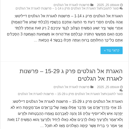
אוגוסט 25, 2025
פרשנות לאגרת אל הגלטים
סגור לתגובות
על האגרת אל הגלטים פרק ג 1-14 – פרשנות לאגרת אל הגלטים
האגרת אל הגלטים פרק ג 1-14 – פרשנות לאגרת אל הגלטים דייליטש:
אֲהָהּ גָּלָטִים חַסְרֵי דָעַת מִי הִתְעָה אֶתְכֶם בִּכְשָׁפָיו (לְבִלְתִּי שְׁמֹעַ אֶל־הָאֱמֶת)
אַחֲרֵי אֲשֶׁר צֻיַּר יֵשׁוּעַ הַמָּשִׁיחַ הַצָּלוּב לְנֶגֶד עֵינֵיכֶם׃ 2 רַק זֹאת אֶחְפֹּץ לִלְמֹד
מִכֶּם הַאִם מִמַּעֲשֵׂי הַתּוֹרָה קִבַּלְתֶּם אֶת־הָרוּחַ אוֹ מִשְּׁמוּעַת הָאֱמוּנָה׃ 3 הַסְכָלִים
אַתֶּם כָּל־כָּךְ הַחִלּוֹתֶם בָּרוּחַ וְעַתָּה תְּכַלּוּ בַבָּשָׂר׃ 4 הֲכָזֹאת …
קרא\י עוד »
האגרת אל הגלטים פרק ג 15-29 – פרשנות
לאגרת אל הגלטים
אוגוסט 25, 2025
פרשנות לאגרת אל הגלטים
סגור לתגובות
על האגרת אל הגלטים פרק ג 15-29 – פרשנות לאגרת אל הגלטים
האגרת אל הגלטים פרק ג 15-29 – פרשנות לאגרת אל הגלטים דייליטש:
15 אַחַי כְּדֶרֶךְ־אָדָם אֲנִי מְדַבֵּר אֲפִלּוּ צַוָּאָה שֶׁל־בֶּן־אָדָם אִם־מְקֻיֶּמֶת הִיא לֹא
יְפֵרֶנָּה אִישׁ וְלֹא־יוֹסִיף עָלֶיהָ׃ 16 וְהִנֵּה לְאַבְרָהָם נֶאֶמְרוּ הַהַבְטָחוֹת וּלְזַרְעוֹ
וְלֹא־אָמַר וְלִזְרָעֶיךָ כְּאִלּוּ לָרַבִּים אֶלָּא כְּאִלּוּ לְיָחִיד וְלְזַרְעֲךָ וְהוּא הַמָּשִׁיחַ׃ 17 וְזֹאת
אֲנִי אֹמֵר כִּי בְּרִית אֲשֶׁר קִיְּמָהּ הָאֱלֹהִים מֵאָז לֹא תוּכַל …