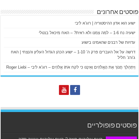
פוסטים אחרונים
ישוע הוא אדון ההיסטוריה | רוג’א ליבי
ישעיה נח 1-6 – למה צמנו ולא ראית? – האח מיכאל בנטלי
עדויות של רבנים שהאמינו בישוע
דרשה על אל העברים פרק ה’ 1-10 – ישוע הכהן הגדול העליון והנצחי | האח
ג’ורג’ חליל
וַיִּתְהַלֵּךְ חֲנוֹךְ אֶת הָאֱלֹהִים וְאֵינֶנּוּ כִּי לקח אֹתוֹ אֱלֹהִים – רוג’א ליבי – Roger Liebi
פוסטים פופולריים