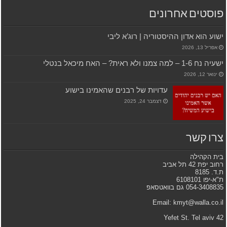
פוסטים אחרונים
ישוע הוא אדון ההיסטוריה | רוג’א ליבי
אפריל 13, 2026
ישעיה נח 1-6 – למה צמנו ולא ראית? – האח מיכאל בנטלי
ינואר 12, 2026
עדויות של רבנים שהאמינו בישוע
דצמבר 24, 2025
צרו קשר
בית הקהילה
רחוב יפת 42 תל אביב
ת.ד. 8185
ת"א-יפו 6108101
054-3408835 גם בוואטסאפ
Email: kmyt@walla.co.il
42 Yefet St. Tel aviv