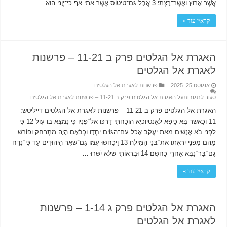
אֲשֶׁר אָרוּץ וַאֲשֶׁר־רָצְתִּי׃ 3 אֲבָל גַּם־טִיטוֹס אֲשֶׁר אִתִּי אַף כִּי־יְוָנִי הוּא …
קרא\י עוד »
האגרת אל הגלטים פרק ב 11-21 – פרשנות
לאגרת אל הגלטים
אוגוסט 25, 2025
פרשנות לאגרת אל הגלטים
סגור לתגובות
על האגרת אל הגלטים פרק ב 11-21 – פרשנות לאגרת אל הגלטים
האגרת אל הגלטים פרק ב 11-21 – פרשנות לאגרת אל הגלטים דייליטש:
11 וְכַאֲשֶׁר בָּא כֵיפָא לְאַנְטְיוֹכְיָא הוֹכַחְתִּי דַרְכּוֹ אֶל־פָּנָיו כִּי נִמְצָא בוֹ עָוֶל׃ 12 כִּי
לִפְנֵי בֹא אֲנָשִׁים מֵאֵת יַעֲקֹב אָכַל עִם־הַגּוֹיִם יַחְדָּו וּכְבֹאָם הָיָה מִתְרַחֵק וּפוֹרֵשׁ
מֵהֶם מִפְּנֵי יִרְאָתוֹ אֶת־בְּנֵי הַמִּילָה׃ 13 וַיְכַחֲשׁוּ עִמּוֹ גַּם־שְׁאָר הַיְּהוּדִים עַד כִּי־נִדַּח
גַּם־בַּר־נַבָּא אַחֲרֵי כַחֲשָׁם׃ 14 וּבִרְאוֹתִי שֶׁלּא יִשְּׁרוּ …
קרא\י עוד »
האגרת אל הגלטים פרק ג 1-14 – פרשנות
לאגרת אל הגלטים