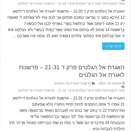
סגור לתגובות
על האגרת אל הגלטים פרק ד 12-20 – פרשנות לאגרת אל הגלטים
האגרת אל הגלטים פרק ד 12-20 – פרשנות לאגרת אל הגלטים דייליטש:
12 הֱיוּ־נָא כָמוֹנִי כִּי גַם־אֲנִי כְּמוֹכֶם מִתְחַנֵּן אֲנִי לָכֶם אֶחָי לֹא־עֲשִׂיתֶם לִי מְאוּמָה
רָע׃ 13 אַתֶּם יְדַעְתֶּם אֲשֶׁר בְּחֻלְשַׁת בְּשָׂרִי בִּשַׂרְתִּי לָכֶם אֶת־הַבְּשׂוֹרָה
בָּרִאשׁוֹנָה׃ 14 וְאַתֶּם לֹא בְזִיתֶם אֶת־נִסְיוֹנִי אֲשֶׁר־נֻסֵּיתִי בִּבְשָׂרִי וְלֹא גְעַלְתֶּם אֹתוֹ
כִּי אִם־קִבַּלְתֶּם אֹתִי כְּמַלְאַךְ אֱלֹהִים כַּמָּשִׁיחַ יֵשׁוּעַ׃ 15 וְעַתָּה אַיֵּה אָשְׁרְכֶם …
קרא\י עוד »
האגרת אל הגלטים פרק ד 21-31 – פרשנות
לאגרת אל הגלטים
אוגוסט 25, 2025
פרשנות לאגרת אל הגלטים
סגור לתגובות
על האגרת אל הגלטים פרק ד 21-31 – פרשנות לאגרת אל הגלטים
האגרת אל הגלטים פרק ד 21-31 – פרשנות לאגרת אל הגלטים דייליטש:
21 אִמְרוּ לִי אַתֶּם הַחֲפֵצִים לִהְיוֹת תַּחַת הַתּוֹרָה הֲלֹא שְׁמַעְתֶּם
אֶת־הַתּוֹרָה׃ 22 כִּי כָתוּב שְׁנֵי בָנִים הָיוּ לְאַבְרָהָם הָאֶחָד מִן־הָאָמָה וְהַשֵּׁנִי
מִן־הַחָפְשִׁיָּה׃ 23 וּבֶן־הָאָמָה נוֹלַד לְפִי הַבָּשָׂר וּבֶן־הַחָפְשִׁיָּה עַל־פִּי
הַהַבְטָחָה׃ 24 וְהַדְּבָרִים הֵם מָשָׁל כִּי אֵלֶּה הֵן שְׁתֵּי הַבְּרִיתוֹת הָאַחַת מִן־הַר סִינַי
הַיּוֹלֶדֶת לְעַבְדוּת וְהִיא …