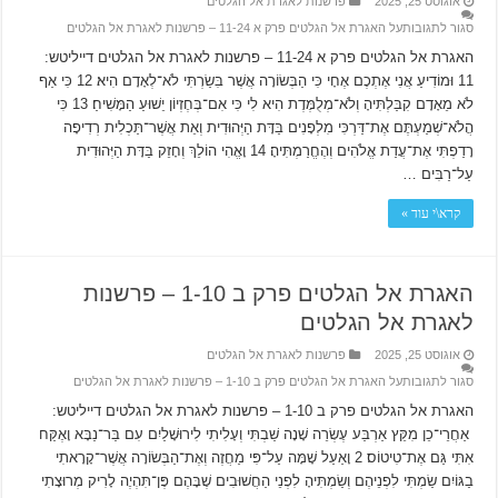
אוגוסט 25, 2025
פרשנות לאגרת אל הגלטים
סגור לתגובות
על האגרת אל הגלטים פרק א 11-24 – פרשנות לאגרת אל הגלטים
האגרת אל הגלטים פרק א 11-24 – פרשנות לאגרת אל הגלטים דייליטש:
11 וּמוֹדִיעַ אֲנִי אֶתְכֶם אֶחָי כִּי הַבְּשׂוֹרָה אֲשֶׁר בִּשַׂרְתִּי לֹא־לְאָדָם הִיא׃ 12 כִּי אַף
לֹא מֵאָדָם קִבַּלְתִּיהָ וְלֹא־מְלֻמֶּדֶת הִיא לִי כִּי אִם־בְּחֶזְיוֹן יֵשׁוּעַ הַמָּשִׁיחַ׃ 13 כִּי
הֲלֹא־שְׁמַעְתֶּם אֶת־דַּרְכִּי מִלְפָנִים בַּדָּת הַיְּהוּדִית וְאֵת אֲשֶׁר־תַּכְלִית רְדִיפָה
רָדַפְתִּי אֶת־עֲדַת אֱלֹהִים וְהֶחֱרַמְתִּיהָ׃ 14 וָאֱהִי הוֹלֵךְ וְחָזֵק בַּדָּת הַיְּהוּדִית
עַל־רַבִּים …
קרא\י עוד »
האגרת אל הגלטים פרק ב 1-10 – פרשנות
לאגרת אל הגלטים
אוגוסט 25, 2025
פרשנות לאגרת אל הגלטים
סגור לתגובות
על האגרת אל הגלטים פרק ב 1-10 – פרשנות לאגרת אל הגלטים
האגרת אל הגלטים פרק ב 1-10 – פרשנות לאגרת אל הגלטים דייליטש:
אַחֲרֵי־כֵן מִקֵּץ אַרְבַּע עֶשְׂרֵה שָׁנָה שַׁבְתִּי וְעָלִיתִי לִירוּשָׁלַיִם עִם בַּר־נַבָּא וָאֶקַּח
אִתִּי גַּם אֶת־טִיטוֹס׃ 2 וָאַעַל שָׁמָּה עַל־פִּי מַחֲזֶה וְאֶת־הַבְּשׂוֹרָה אֲשֶׁר־קָרָאתִי
בַגּוֹיִם שַׂמְתִּי לִפְנֵיהֶם וְשַׂמְתִּיהָ לִפְנֵי הַחֲשׁוּבִים שֶׁבָּהֶם פֶּן־תִּהְיֶה לָרִיק מְרוּצָתִי