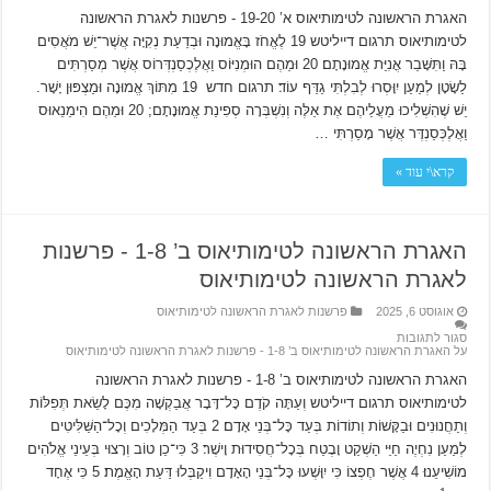
האגרת הראשונה לטימותיאוס א’ 19-20 ‫- פרשנות לאגרת הראשונה
לטימותיאוס תרגום דייליטש 19 לֶאֱחֹז בָּאֱמוּנָה וּבְדַעַת נְקִיָּה אֲשֶׁר־יֵשׁ מֹאֲסִים
בָּהּ וַתִּשָּׁבֵר אֳנִיַּת אֱמוּנָתָם׃ 20 וּמֵהֶם הוּמְנִיּוֹס וַאֲלֶכְסַנְדְּרוֹס אֲשֶׁר מְסַרְתִּים
לַשָׂטָן לְמַעַן יִוָּסְרוּ לְבִלְתִּי גַדֵּף עוֹד׃ תרגום חדש 19 מִתּוֹךְ אֱמוּנָה וּמַצְפּוּן יָשָׁר.
יֵשׁ שֶׁהִשְׁלִיכוּ מֵעֲלֵיהֶם אֶת אֵלֶּה וְנִשְׁבְּרָה סְפִינַת אֱמוּנָתָם; 20 וּמֵהֶם הִימֵנֵאוּס
וַאֲלֶכְּסַנְדֶּר אֲשֶׁר מָסַרְתִּי …
קרא\י עוד »
האגרת הראשונה לטימותיאוס ב’ 1-8 ‫- פרשנות
לאגרת הראשונה לטימותיאוס
אוגוסט 6, 2025
פרשנות לאגרת הראשונה לטימותיאוס
סגור לתגובות
על האגרת הראשונה לטימותיאוס ב’ 1-8 ‫- פרשנות לאגרת הראשונה לטימותיאוס
האגרת הראשונה לטימותיאוס ב’ 1-8 ‫- פרשנות לאגרת הראשונה
לטימותיאוס תרגום דייליטש וְעַתָּה קֹדֶם כָּל־דָּבָר אֲבַקְשָׁה מִכֶּם לָשֵׂאת תְּפִלּוֹת
וְתַחֲנוּנִים וּבַקָּשׁוֹת וְתוֹדוֹת בְּעַד כָּל־בְּנֵי אָדָם׃ 2 בְּעַד הַמְּלָכִים וְכָל־הַשַּׁלִּיטִים
לְמַעַן נִחְיֶה חַיֵּי הַשְׁקֵט וָבֶטַח בְּכָל־חֲסִידוּת וָישֶׁר׃ 3 כִּי־כֵן טוֹב וְרָצוּי בְּעֵינֵי אֱלֹהִים
מוֹשִׁיעֵנוּ׃ 4 אֲשֶׁר חֶפְצוֹ כִּי יִוָּשְׁעוּ כָּל־בְּנֵי הָאָדָם וִיקַבְּלוּ דַּעַת הָאֱמֶת׃ 5 כִּי אֶחָד