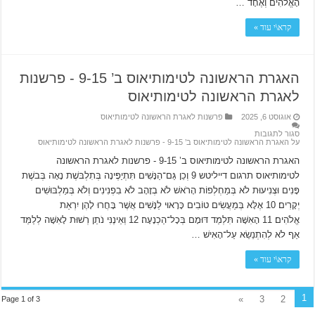
הָאֱלֹהִים וְאֶחָד …
קרא\י עוד »
האגרת הראשונה לטימותיאוס ב’ 9-15 ‫- פרשנות
לאגרת הראשונה לטימותיאוס
אוגוסט 6, 2025
פרשנות לאגרת הראשונה לטימותיאוס
סגור לתגובות
על האגרת הראשונה לטימותיאוס ב’ 9-15 ‫- פרשנות לאגרת הראשונה לטימותיאוס
האגרת הראשונה לטימותיאוס ב’ 9-15 ‫- פרשנות לאגרת הראשונה
לטימותיאוס תרגום דייליטש 9 וְכֵן גַּם־הַנָּשִׁים תִּתְיַפֶּינָה בְּתִלְבּשֶׁת נָאָה בְּבשֶׁת
פָּנִים וּצְנִיעוּת לֹא בְּמַחְלְפוֹת הָרֹאשׁ לֹא בְזָהָב לֹא בִפְנִינִים וְלֹא בְּמַלְבּוּשִׁים
יְקָרִים׃ 10 אֶלָּא בְּמַעֲשִׂים טוֹבִים כָּרָאוּי לַנָּשִׁים אֲשֶׁר בָּחֲרוּ לָהֶן יִרְאַת
אֱלֹהִים׃ 11 הָאִשָּׁה תִּלְמַד דּוּמָם בְּכָל־הַכְנָעָה׃ 12 וְאֵינֶנִּי נֹתֵן רְשׁוּת לָאִשָּׁה לְלַמֵּד
אַף לֹא לְהִתְנַשֵׂא עַל־הָאִישׁ …
קרא\י עוד »
1
»
3
2
Page 1 of 3