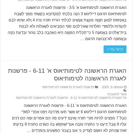
האגרת הראשונה לטימותיאוס א’ 3-5 ‫- פרשנות לאגרת הראשונה
לטימותיאוס תרגום דייליטש 3 הִנֵּה בְּלֶכְתִּי לְמַקְדּוֹנְיָא בִּקַּשְׁתִּי מִמְּךָ לָשֶׁבֶת
בְּאֶפְסוֹס לְמַעַן תְּצַוֶּה מִקְצָת אֲנָשִׁים לְבִלְתִּי הוֹרֹת תּוֹרָה זָרָה׃ 4 וְלֹא יָשִׂימוּ לִבָּם
לְהַגָּדוֹת וּלְלִמּוּדֵי תוֹלָדוֹת שֶׁאֵין־לָהֶם סוֹף הַמְבִיאִים לִשְׁאֵלוֹת וְלֹא לִבְנוֹת
בֵּית־אֱלֹהִים בָּאֱמוּנָה׃ 5 כִּי־תַכְלִית הַמִּצְוָה הִיא הָאַהֲבָה בְּלֵב טָהוֹר וּבְדַעַת נְקִיָּה
וּבֶאֱמוּנָה לֹא־צְבוּעָה׃ תרגום …
קרא\י עוד »
האגרת הראשונה לטימותיאוס א’ 6-11 ‫- פרשנות
לאגרת הראשונה לטימותיאוס
אוגוסט 6, 2025
פרשנות לאגרת הראשונה לטימותיאוס
סגור לתגובות
על האגרת הראשונה לטימותיאוס א’ 6-11 ‫- פרשנות לאגרת הראשונה לטימותיאוס
האגרת הראשונה לטימותיאוס א’ 6-11 ‫- פרשנות לאגרת הראשונה
לטימותיאוס תרגום דייליטש 6 יֵשׁ אֲשֶׁר תָּעוּ מִּדַּרְכָּהּ וַיִּפְנוּ אַחֲרֵי לִמּוּדֵי
הָבֶל׃ 7 חֲפֵצִים לִהְיוֹת מוֹרֵי תוֹרָה וְאֵינָם יֹדְעִים מָה הֵם אֹמְרִים וּמָה הֵם דָּנִים
עָלָיו׃ 8 אֲבָל יָדַעְנוּ כִּי הַתּוֹרָה טוֹבָה אִם־יִשְׁתַּמֵּשׁ בָּהּ הָאָדָם כַּתּוֹרָה׃ 9 בְּדַעְתּוֹ
זֹאת שֶׁהַחֹק לֹא הוּשַׂם לַצַּדִּיק כִּי אִם בַּעֲבוּר הַפּשְׁעִים וְהַמֹּרְדִים …