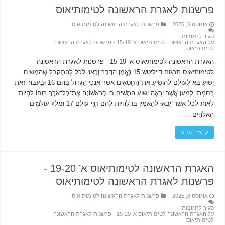
פרשנות לאגרת הראשונה לטימותיאוס
אוגוסט 6, 2025
פרשנות לאגרת הראשונה לטימותיאוס
סגור לתגובות
על האגרת הראשונה לטימותיאוס א’ 15-19 ‫- פרשנות לאגרת הראשונה
לטימותיאוס
האגרת הראשונה לטימותיאוס א’ 15-19 ‫- פרשנות לאגרת הראשונה
לטימותיאוס תרגום דייליטש 15 נֶאֱמָן הַדָּבָר וְרָאוּי לַכֹּל לְהִתְקַבֵּל שֶׁהַמָּשִׁיחַ
יֵשׁוּעַ בָּא לָעוֹלָם לְהוֹשִׁיעַ אֶת־הַחַטָּאִים אֲשֶׁר אָנֹכִי הַגָּדוֹל בָּהֶם׃ 16 וּבַעֲבוּר זֹאת
רֻחַמְתִּי לְמַעַן אֲשֶׁר יַרְאֶה יֵשׁוּעַ הַמָּשִׁיחַ בִּי בָרִאשׁוֹנָה אֶת־כָּל־אֹרֶךְ רוּחוֹ לִהְיוֹתִי
לְאוֹת לְכֹל אֲשֶׁר־יָבֹאוּ לְהַאֲמִין בּוֹ לִהְיוֹת לָהֶם חַיֵּי עוֹלָם׃ 17 וּמֶלֶךְ עוֹלָמִים
הָאֱלֹהִים …
קרא\י עוד »
האגרת הראשונה לטימותיאוס א’ 19-20 ‫-
פרשנות לאגרת הראשונה לטימותיאוס
אוגוסט 6, 2025
פרשנות לאגרת הראשונה לטימותיאוס
סגור לתגובות
על האגרת הראשונה לטימותיאוס א’ 19-20 ‫- פרשנות לאגרת הראשונה
לטימותיאוס