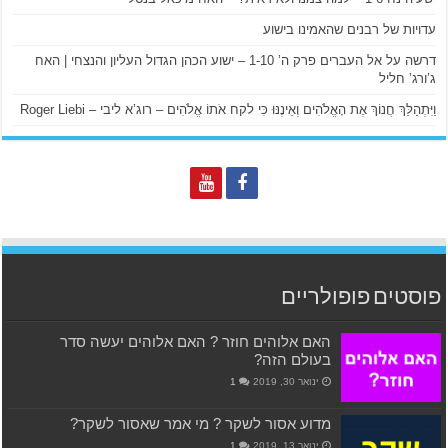
עדויות של רבנים שהאמינו בישוע
דרשה על אל העברים פרק ה’ 1-10 – ישוע הכהן הגדול העליון והנצחי | האח
ג’ורג’ חליל
וַיִּתְהַלֵּךְ חֲנוֹךְ אֶת הָאֱלֹהִים וְאֵינֶנּוּ כִּי לקח אֹתוֹ אֱלֹהִים – רוג’א ליבי – Roger Liebi
פוסטים פופולריים
האם אלוהים חוזר ? האם אלוהים יעשה סדר
בעולם הזה?
ינואר 30, 2019
1
מדוע אסור לשקר ? מי אמר שאסור לשקר?
ינואר 13, 2019
1