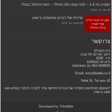
ישעיה נח 1-6 – למה צמנו ולא ראית? – האח מיכאל בנטלי
ינואר 12, 2026
עדויות של רבנים שהאמינו בישוע
דצמבר 24, 2025
צרו קשר
בית הקהילה
רחוב יפת 42 תל אביב
ת.ד. 8185
ת"א-יפו 6108101
054-3408835 גם בוואטסאפ
Email: kmyt@walla.co.il
42 Yefet St. Tel aviv
*הטקסט מהתרגום המודרני של הברית החדשה שייך לחברה לכתבי הקודש והוא
מוצג ברשות.
Developed by
TofraWeb