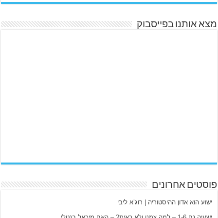
מצא אותנו בפייסבוק
פוסטים אחרונים
ישוע הוא אדון ההיסטוריה | רוג’א ליבי
ישעיה נח 1-6 – למה צמנו ולא ראית? – האח מיכאל בנטלי