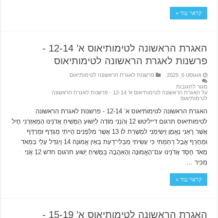
קרא\י עוד »
האגרת הראשונה לטימותיאוס א’ 12-14 ‫-
פרשנות לאגרת הראשונה לטימותיאוס
אוגוסט 6, 2025
פרשנות לאגרת הראשונה לטימותיאוס
סגור לתגובות
על האגרת הראשונה לטימותיאוס א’ 12-14 ‫- פרשנות לאגרת הראשונה
לטימותיאוס
האגרת הראשונה לטימותיאוס א’ 12-14 ‫- פרשנות לאגרת הראשונה
לטימותיאוס תרגום דייליטש 12 וְהִנְנִי מוֹדֶה לְיֵשׁוּעַ הַמָּשִׁיחַ אֲדֹנֵינוּ הַמְאַזְּרֵנִי חָיִל
אֲשֶׁר רָאַנִי נֶאֱמָן וַיְשִׂימֵנִי לִמְשָׁרֵת לוֹ׃ 13 אֲשֶׁר מִלְּפָנִים הָיִיתִי מְגַדֵּף וּמְרַדֵּף
וּמְחָרֵף אֲבָל רֻחַמְתִּי כִּי עָשִׂיתִי מִבְּלִי־דַעַת בְּאֵין אֱמוּנָה׃ 14 וַיִּגְדַּל עָלַי בִּמְאֹד
מְאֹד חֶסֶד אֲדֹנֵינוּ עִם־הָאֱמוּנָה וְהָאַהֲבָה בַּמָּשִׁיחַ יֵשׁוּעַ תרגום חדש 12 אֲנִי
מַכִּיר …
קרא\י עוד »
האגרת הראשונה לטימותיאוס א’ 15-19 ‫-