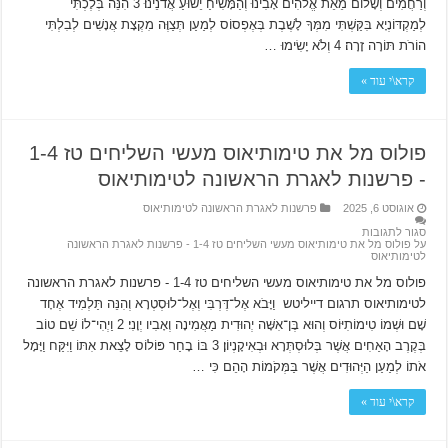
וְרַחֲמִים וְשָׁלוֹם מֵאֵת אֱלֹהִים אָבִינוּ וְהַמָּשִׁיחַ יֵשׁוּעַ אֲדֹנֵינוּ׃ 3 הִנֵּה בְּלֶכְתִּי
לְמַקְדּוֹנְיָא בִּקַּשְׁתִּי מִמְּךָ לָשֶׁבֶת בְּאֶפְסוֹס לְמַעַן תְּצַוֶּה מִקְצָת אֲנָשִׁים לְבִלְתִּי
הוֹרֹת תּוֹרָה זָרָה׃ 4 וְלֹא יָשִׂימוּ …
קרא\י עוד »
פולוס מל את טימותיאוס מעשי השליחים טז 1-4
‫- פרשנות לאגרת הראשונה לטימותיאוס
אוגוסט 6, 2025
פרשנות לאגרת הראשונה לטימותיאוס
סגור לתגובות
על פולוס מל את טימותיאוס מעשי השליחים טז 1-4 ‫- פרשנות לאגרת הראשונה
לטימותיאוס
פולוס מל את טימותיאוס מעשי השליחים טז 1-4 ‫- פרשנות לאגרת הראשונה
לטימותיאוס תרגום דייליטש וַיָּבֹא אֶל־דֶּרְבִּי וְאֶל־לוּסְטְרָא וְהִנֵּה תַּלְמִיד אֶחָד
שָׁם וּשְׁמוֹ טִימוֹתִיּוֹס וְהוּא בֶּן־אִשָּׁה יְהוּדִית מַאֲמִינָה וְאָבִיו יְוָנִי׃ 2 וַיְהִי־לוֹ שֵׁם טוֹב
בְּקֶרֶב הָאַחִים אֲשֶׁר בְּלוּסְתְּרָא וּבְאִיקָנְיוֹן׃ 3 בּוֹ בָחַר פּוֹלוֹס לָצֵאת אִתּוֹ וַיִּקַּח וַיָּמָל
אֹתוֹ לְמַעַן הַיְּהוּדִים אֲשֶׁר בַּמְּקֹמוֹת הָהֵם כִּי …
קרא\י עוד »