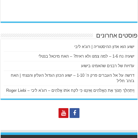
פוסטים אחרונים
ישוע הוא אדון ההיסטוריה | רוג’א ליבי
ישעיה נח 1-6 – למה צמנו ולא ראית? – האח מיכאל בנטלי
עדויות של רבנים שהאמינו בישוע
דרשה על אל העברים פרק ה’ 1-10 – ישוע הכהן הגדול העליון והנצחי | האח
ג’ורג’ חליל
וַיִּתְהַלֵּךְ חֲנוֹךְ אֶת הָאֱלֹהִים וְאֵינֶנּוּ כִּי לקח אֹתוֹ אֱלֹהִים – רוג’א ליבי – Roger Liebi