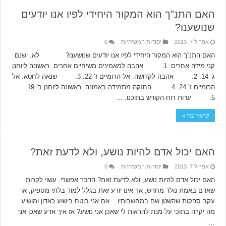
האם התנ”ך הוא המקור היחידי לפיו אנו יודעים
שנושענו?
אפריל 7, 2013
יסודות המשיחיות
0
האם התנ”ך הוא המקור היחידי לפיו אנו יודעים שנושענו? לא. ישנם
קני מידה אחרים: 1. אהבה למאמינים משיחיים אחרים. ראשונה ליוחנן
ג’ 14. 2. אהבה לקדושה. אל הרומיים ז’ 22. 3. שנאה לחטא. אל
הרומיים ז’ 24. 4. החזקה מתמידה באמונה. ראשונה ליוחנן ב’ 19.
5. עדות רוח-הקודש בתוכנו. …
קרא\י עוד »
האם יכול אדם להיות נושע, ולא לדעת זאת?
אפריל 7, 2013
יסודות המשיחיות
0
האם יכול אדם להיות נושע, ולא לדעת זאת? הדבר אפשרי. עשוי לקרות
שאדם באמת נולד מחדש, אך אינו יודע זאת בגלל למוד בלתי-מספיק, או
עקב ספקות שהשטן שם במחשבותיו. אם אני בוטח בישוע כאדון ומושיע
מה יקרה בתוכי על-מנת להראות לי שאכן אני נושע? אז איך אדע שאכן אני
…