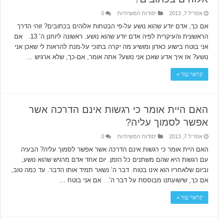
אפריל 7, 2013
יסודות המשיחיות
0
אם כך, אדם יודע שהוא נושע על-פי הבטחות אלוהים בכתובים? זוהי הדרך
הראשונית והעיקרית לפיה אדם יודע שהוא נושע. ראשונה ליוחנן ה’ 13. אם
אני בוטח בישוע כאדון ומושיע מה יקרה בתוכי על-מנת להראות לי שאכן אני
נושע? אז איך אדע שאכן אני נושע? אתה אומר, אם-כך, שלא ארגיש …
קרא\י עוד »
האם היית אומר כי רגשות אינם הדרכה אשר
אפשר לסמוך עליה?
אפריל 7, 2013
יסודות המשיחיות
0
האם היית אומר כי רגשות אינם הדרכה אשר אפשר לסמוך עליה? הבעיה
עם רגשות היא שהם משתנים כל הזמן. יום אחד אדם מרגיש שהוא נושע,
וביום שלאחריו הוא אינו בטוח. דבר ה’ נשאר תמיד אותו הדבר. עד כמה טוב,
אם כך, שישועתנו מבוססת על דבר ה’. אם אני בוטח …
קרא\י עוד »