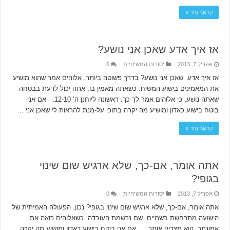
קרא\י עוד »
אז איך אדע שאכן אני נושע?
אפריל 7, 2013
יסודות המשיחיות
0
אז איך אדע שאכן אני נושע? בדרך פשוטה ביותר. אלוהים אמר שהוא מושיע
את המאמינים בישוע המשיח. כשאתה מאמין בו, אתה יכול לדעת בבטחה
שאתה נושע, כי אלוהים אמר לך כך. ראשונה ליוחנן ה’ 12-10. אם אני
בוטח בישוע כאדון ומושיע מה יקרה בתוכי על-מנת להראות לי שאכן אני …
קרא\י עוד »
אתה אומר, אם-כך, שלא ארגיש שום שינוי
בגופי?
אפריל 7, 2013
יסודות המשיחיות
0
אתה אומר, אם-כך, שלא ארגיש שום שינוי בגופי? נכון. הפעולה האמיתית של
הישועה מתרחשת בשמיים. שם נרשמת העובדה. כשאלוהים רואה את
אמונתך, הוא מצדיק אותך. אם אני בוטח בישוע כאדון ומושיע מה יקרה