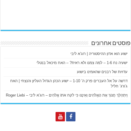
פוסטים אחרונים
ישוע הוא אדון ההיסטוריה | רוג’א ליבי
ישעיה נח 1-6 – למה צמנו ולא ראית? – האח מיכאל בנטלי
עדויות של רבנים שהאמינו בישוע
דרשה על אל העברים פרק ה’ 1-10 – ישוע הכהן הגדול העליון והנצחי | האח
ג’ורג’ חליל
וַיִּתְהַלֵּךְ חֲנוֹךְ אֶת הָאֱלֹהִים וְאֵינֶנּוּ כִּי לקח אֹתוֹ אֱלֹהִים – רוג’א ליבי – Roger Liebi