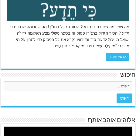
מה שמו ומה שם בנו כי תדע ? הסוד הגדול בתנ”ך! מה שמו ומה שם בנו כי
תדע ? הסוד הגדול בתנ”ך! פסוק זה בספר משלי מציג תעלומה גדולה
ושואל מי יכול לדעת סוד זה?בואו נקרא את כל הפסוק כדי להבין על מי
מדובר: “מִי עָלָה־שָׁמַיִם וַיֵּרַד מִי אָסַף־רוּחַ בְּחָפְנָיו …
קרא\י עוד »
חיפוש
אלוהים אוהב אותך!