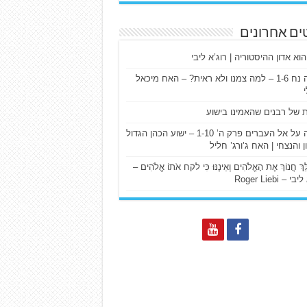
ים אחרונים
הוא אדון ההיסטוריה | רוג’א ליבי
ישעיה נח 1-6 – למה צמנו ולא ראית? – האח מיכאל
ת של רבנים שהאמינו בישוע
דרשה על אל העברים פרק ה’ 1-10 – ישוע הכהן הגדול
ן והנצחי | האח ג’ורג’ חליל
הַלֵּךְ חֲנוֹךְ אֶת הָאֱלֹהִים וְאֵינֶנּוּ כִּי לקח אֹתוֹ אֱלֹהִים –
 – Roger Liebi