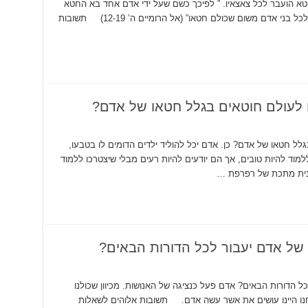
וטא הועבר לכל צאצאיו. ” לפיכך כשם שעל ידי אדם אחד בא החטא
לעולם, ועקב החטא בא המוות, כך עבר המוות לכל בני אדם משום שכולם חטאו” (אל הרומיים ה’ 12-19) תשובות
 לעולם חוטאים בגלל חטאו של אדם?
לל חטאו של אדם? כן. אדם יכל להוליד ילדים הדומים לו בטבעו,
למוד להיות טובים, אך הם יודעים להיות רעים מבלי שיצטרכו ללמוד
של אדם יעבור לכל הדורות הבאים?
 הדורות הבאים? אדם פעל כנציגה של האנושות. מכיוון שכולנו
חנו היינו עושים את אשר עשה אדם. תשובות אלוהים לשאלות