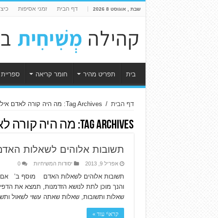
דף הבית
זמני אסיפות
כיצ
שבת , אוגוסט 8 2026
בית
תפריט מהיר
חומר קריאה
ספריית 
דף הבית
/
Tag Archives: מה היה קורה לאדם אילו לא חטא?
Tag Archives:
מה היה קורה לא
תשובות אלוהים לשאלות האדם
אפריל 9, 2013
יסודות המשיחיות
0
תשובות אלוהים לשאלות האדם מוסף ב’ אם אינך 
והנך מוכן לתת לנושא הזדמנות, תמצא את הדפ
שאלות ותשובות, שאלות שאתה עשוי לשאול ותשוב
קרא\י עוד »