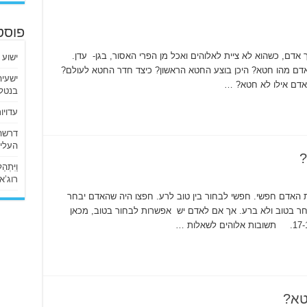
פוסט
דם, כשהוא לא ציית לאלוהים ואכל מן הפרי האסור, בגן- עדן.
ישוע 
לשאלות האדם מהו חטא? היכן בוצע החטא הראשון? כיצד חדר החטא לעולם?
לאדם אילו לא חטא? …
בנטלי
עדויו
העליו
?
וַיִּתְ
רוג’א ליבי
 האדם חפשי. חפשי לבחור בין טוב לרע. חפצו היה שהאדם יבחר
בחר בטוב ולא ברע. אך אם לאדם יש אפשרות לבחור בטוב, מכאן
טא?