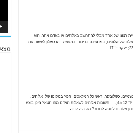
ית רצונו של אחד מבלי להתחשב באלוהים או באדם אחר. הוא
שלם של אלוהים, במחשבה,בדיבור במעשה. זהו כשלון לעשות את
מצא 
שמיים, כשלוציפר, ראש כל המלאכים, חפץ במקומו של אלוהים.
הוא נזרק אז מהשמיים והפך להיות לשטן (ישעיהו יד’ 15-12(. תשובות אלוהים לשאלות האדם מהו חטא? היכן בוצע
תן אלוהים לחטא לחדור? מה היה קורה …