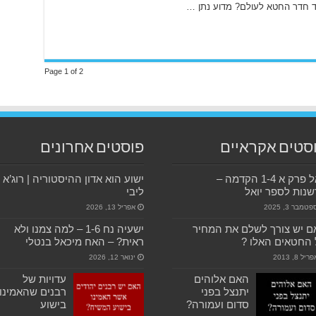
ד חדר החטא לעולם? מדוע נתן …
Page 1 of 2
סטים אקראיים
פוסטים אחרונים
יואל פרק א 1-4 הקדמה –
ישוע הוא אדון ההיסטוריה | רוג’א
נות לספר יואל
ליבי
טמבר 3, 2025
אפריל 13, 2026
 יש צורך לשלם את המחיר
ישעיה נח 1-6 – למה צמנו ולא
החטאים האלו ?
ראית? – האח מיכאל בנטלי
ריל 8, 2013
ינואר 12, 2026
האם אלוהים
עדויות של
יתנצל בפני
רבנים שהאמינו
סדום ועמורה?
בישוע