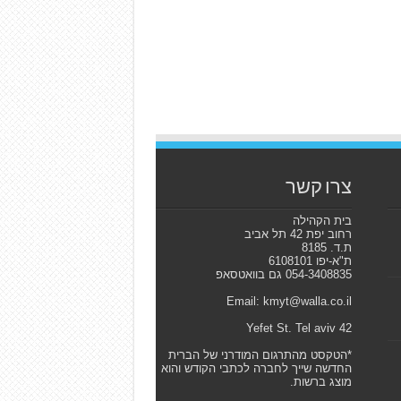
צרו קשר
בית הקהילה
רחוב יפת 42 תל אביב
ת.ד. 8185
ת"א-יפו 6108101
054-3408835 גם בוואטסאפ
Email: kmyt@walla.co.il
42 Yefet St. Tel aviv
*הטקסט מהתרגום המודרני של הברית
החדשה שייך לחברה לכתבי הקודש והוא
מוצג ברשות.