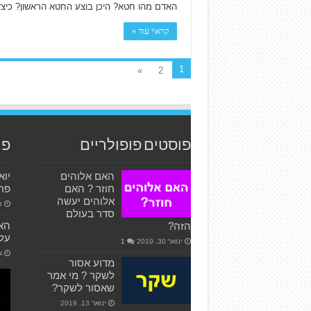
האדם מהו חטא? היכן בוצע החטא הראשון? כיצ
קרא\י עוד »
1
»
2
פוסטים פופולריים
פו
האם אלוהים
חוזר ? האם
פרש
אלוהים יעשה
ספ
סדר בעולם
האם
הזה?
על 
ינואר 30, 2019
1
אפ
מדוע אסור
לשקר ? מי אמר
שאסור לשקר?
ינואר 13, 2019