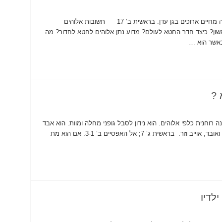
מה היה קורה לאדם אילו לא חטא? הוא היה נהנה מחיים ארוכים בגן עדן. בראשית ב’ 17 תשובות אלוהים
ון? כיצד חדר החטא לעולם? מדוע נתן אלוהים לחטא לחדור? מה
כאשר הוא …
 ?
וחנית כלפי אלוהים. הוא נידון לסבל גופני מחלה ומוות. הוא אבד
את תמימותו, והפך בלתי צדיק ובלתי קדוש אשם ואובד, אוייב וזר. בראשית ג’ 7; אל האפסיים ב’ 3-1. אם הוא מת
לדיו