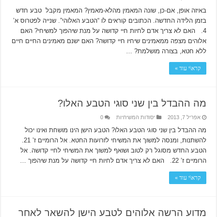
באיזה אופן, אם-כן, שונה המאמין מהלא-מאמין? המאמין מקבל טבע חדש
בזמן הלידה החדשה. הכתובים קוראים לו “הטבע האלוהי”. שנייה לפטרוס א’
4. האם לא צריך אדם לחיות חיי קדושה על מנת שיהפוך למשיחי? האם
אלוהים מצפה ממאמינים שיחיו חיי קדושה? האם ישנם מאמינים החיים חיים
ללא חטא, בצורה מושלמת? …
קרא\י עוד »
מה ההבדל בין שני סוגי הטבע האלו?
אפריל 7, 2013
יסודות המשיחיות
0
מה ההבדל בין שני סוגי הטבע האלו? הטבע הישן הינו מושחת ואינו יכול
להשתנות, ומנסה למשוך את המשיחי לזרועות החטא. אל הרומיים ז’ 21.
הטבע החדש מסוגל רק לטוב ושואף למשוך את המשיחי לחיי קדושה. אל
הרומיים ז’ 22. האם לא צריך אדם לחיות חיי קדושה על מנת שיהפוך …
קרא\י עוד »
מדוע הרשה אלוהים לטבע הישן להשאר לאחר