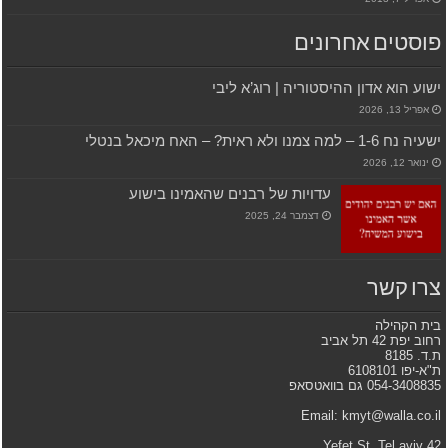
פוסטים אחרונים
ישוע הוא אדון ההיסטוריה | רוג’א ליבי
אפריל 13, 2026
ישעיה נח 1-6 – למה צמנו ולא ראית? – האח מיכאל בנטלי
ינואר 12, 2026
עדויות של רבנים שהאמינו בישוע
דצמבר 24, 2025
צרו קשר
בית הקהילה
רחוב יפת 42 תל אביב
ת.ד. 8185
ת"א-יפו 6108101
054-3408835 גם בוואטסאפ
Email: kmyt@walla.co.il
42 Yefet St. Tel aviv