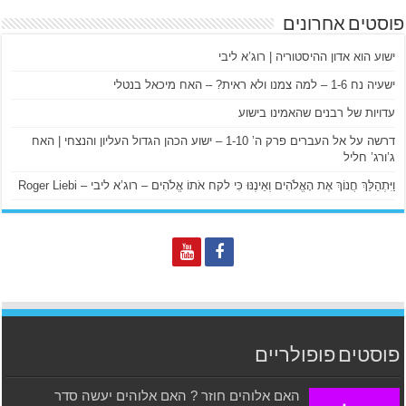
פוסטים אחרונים
ישוע הוא אדון ההיסטוריה | רוג’א ליבי
ישעיה נח 1-6 – למה צמנו ולא ראית? – האח מיכאל בנטלי
עדויות של רבנים שהאמינו בישוע
דרשה על אל העברים פרק ה’ 1-10 – ישוע הכהן הגדול העליון והנצחי | האח
ג’ורג’ חליל
וַיִּתְהַלֵּךְ חֲנוֹךְ אֶת הָאֱלֹהִים וְאֵינֶנּוּ כִּי לקח אֹתוֹ אֱלֹהִים – רוג’א ליבי – Roger Liebi
פוסטים פופולריים
האם אלוהים חוזר ? האם אלוהים יעשה סדר