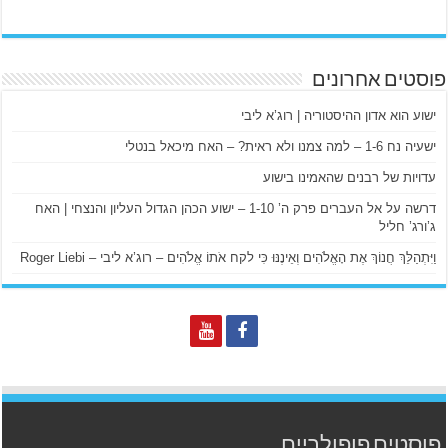
פוסטים אחרונים
ישוע הוא אדון ההיסטוריה | רוג’א ליבי
ישעיה נח 1-6 – למה צמנו ולא ראית? – האח מיכאל בנטלי
עדויות של רבנים שהאמינו בישוע
דרשה על אל העברים פרק ה’ 1-10 – ישוע הכהן הגדול העליון והנצחי | האח
ג’ורג’ חליל
וַיִּתְהַלֵּךְ חֲנוֹךְ אֶת הָאֱלֹהִים וְאֵינֶנּוּ כִּי לקח אֹתוֹ אֱלֹהִים – רוג’א ליבי – Roger Liebi
פוסטים פופולריים