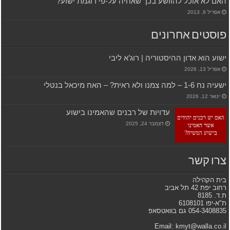
האם לא אוכל להוושע בכך שאחיה על-פי דוגמת ישוע?
אפריל 9, 2013
פוסטים אחרונים
ישוע הוא אדון ההיסטוריה | רוג’א ליבי
אפריל 13, 2026
ישעיה נח 1-6 – למה צמנו ולא ראית? – האח מיכאל בנטלי
ינואר 12, 2026
עדויות של רבנים שהאמינו בישוע
דצמבר 24, 2025
צרו קשר
בית הקהילה
רחוב יפת 42 תל אביב
ת.ד. 8185
ת"א-יפו 6108101
054-3408835 גם בוואטסאפ
Email: kmyt@walla.co.il