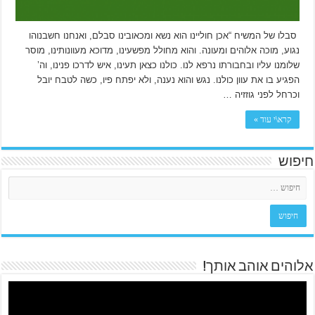
סבלו של המשיח “אכן חוליינו הוא נשא ומכאובינו סבלם, ואנחנו חשבנוהו
נגוע, מוכה אלוהים ומעונה. והוא מחולל מפשעינו, מדוכא מעוונותינו, מוסר
שלומנו עליו ובחבורתו נרפא לנו. כולנו כצאן תעינו, איש לדרכו פנינו, וה’
הפגיע בו את עוון כולנו. נגש והוא נענה, ולא יפתח פיו, כשה לטבח יובל
וכרחל לפני גוזזיה …
קרא\י עוד »
חיפוש
אלוהים אוהב אותך!