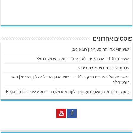
פוסטים אחרונים
ישוע הוא אדון ההיסטוריה | רוג’א ליבי
ישעיה נח 1-6 – למה צמנו ולא ראית? – האח מיכאל בנטלי
עדויות של רבנים שהאמינו בישוע
דרשה על אל העברים פרק ה’ 1-10 – ישוע הכהן הגדול העליון והנצחי | האח
ג’ורג’ חליל
וַיִּתְהַלֵּךְ חֲנוֹךְ אֶת הָאֱלֹהִים וְאֵינֶנּוּ כִּי לקח אֹתוֹ אֱלֹהִים – רוג’א ליבי – Roger Liebi