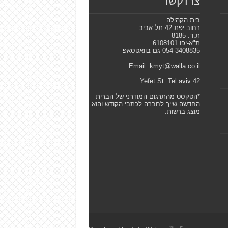
צרו קשר
בית הקהילה
רחוב יפת 42 תל אביב
ת.ד. 8185
ת"א-יפו 6108101
054-3408835 גם בוואטסאפ
Email: kmyt@walla.co.il
42 Yefet St. Tel aviv
*הטקסט מהתרגום המודרני של הברית
החדשה שייך לחברה לכתבי הקודש והוא
מוצג ברשות.