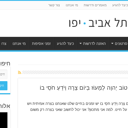
כיצד להגיע
מאמרים ודרשות
מי אנחנו
צור קשר
סרטונים
האזנה לדרשות
כיצד להגיע
זמני אסיפות
מי אנחנו
צרו 
חיפו
ב יְהוָה לְמָעוֹז בְּיוֹם צָרָה וְיֹדֵעַ חֹסֵי בוֹ יש זמנים בחיים שלנו שאנחנו בצרה אמיתית ויש
אלוה
 חיינו. למה אני מתכוון? אני יכול לחשוב שאני בצרה רק משום