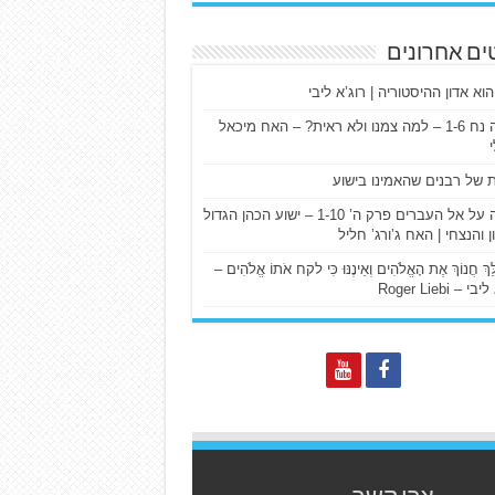
ים אחרונים
הוא אדון ההיסטוריה | רוג’א ליבי
ישעיה נח 1-6 – למה צמנו ולא ראית? – האח מיכאל
ת של רבנים שהאמינו בישוע
דרשה על אל העברים פרק ה’ 1-10 – ישוע הכהן הגדול
ן והנצחי | האח ג’ורג’ חליל
הַלֵּךְ חֲנוֹךְ אֶת הָאֱלֹהִים וְאֵינֶנּוּ כִּי לקח אֹתוֹ אֱלֹהִים –
 – Roger Liebi