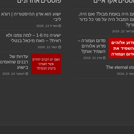
סטים אקראיים
פוסטים אחרונים
 היה באמת מבול? ואם היה,
ישוע הוא אדון ההיסטוריה | רוג’א
 המבול היה על פני כל כדור
ליבי
רץ?
אפריל 13, 2026
רואר 22, 2016
ישעיה נח 1-6 – למה צמנו ולא
סדום ועמורה –
ראית? – האח מיכאל בנטלי
מדוע אלוהים
ינואר 12, 2026
השמיד אותן?
עדויות של
מרץ 31, 2019
רבנים שהאמינו
The eternal st
בישוע
ואר 3, 2016
דצמבר 24, 2025