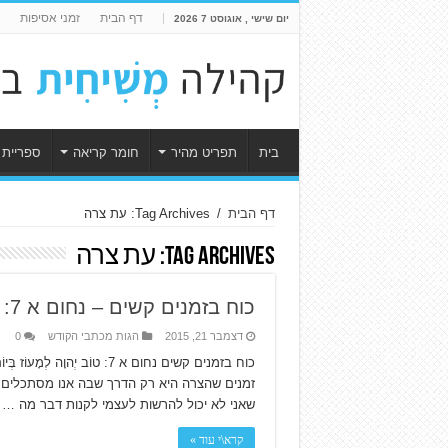
דף הבית
זמני אסיפות
יום שישי , אוגוסט 7 2026
בית
תפריט מהיר
חומר קריאה
ספריית 
דף הבית
/
Tag Archives: עת צרה
Tag Archives:
עת צרה
כוח בזמנים קשים – נחום א 7: טוֹב יְהוָה לְמָעוֹז בְּיוֹם צָרָה וְיֹדֵעַ חֹסֵי בוֹ
דצמבר 21, 2015
הגות מכתבי הקודש
0
כוח בזמנים קשים נחום א 7: טוֹ
זמנים שהצרה היא רק הדרך שבה אנו מסתכלים על
שאני לא יכול להרשות לעצמי לקנות דבר מה …
קרא\י עוד »