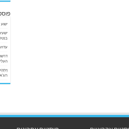
פוסט
ישוע 
בנטלי
עדויו
העליו
וַיִּתְ
רוג’א ליבי