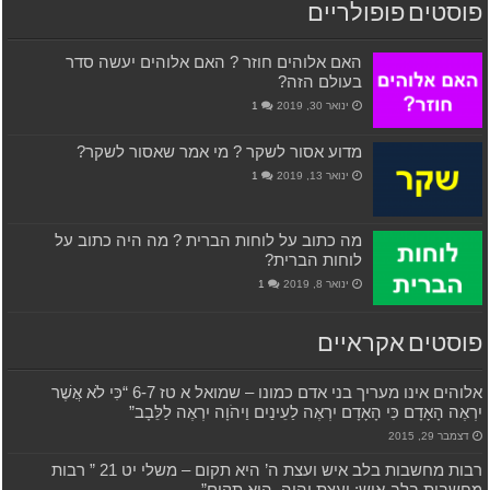
פוסטים פופולריים
האם אלוהים חוזר ? האם אלוהים יעשה סדר
בעולם הזה?
ינואר 30, 2019
1
מדוע אסור לשקר ? מי אמר שאסור לשקר?
ינואר 13, 2019
1
מה כתוב על לוחות הברית ? מה היה כתוב על
לוחות הברית?
ינואר 8, 2019
1
פוסטים אקראיים
אלוהים אינו מעריך בני אדם כמונו – שמואל א טז 6-7 “כִּי לֹא אֲשֶׁר
יִרְאֶה הָאָדָם כִּי הָאָדָם יִרְאֶה לַעֵינַיִם וַיהֹוָה יִרְאֶה לַלֵּבָב”
דצמבר 29, 2015
רבות מחשבות בלב איש ועצת ה’ היא תקום – משלי יט 21 ” רבות
מחשבות בלב-איש; ועצת יהוה, היא תקום”