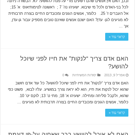
ובכן, האם אין אנשים שהם רשעים מדי על-מנת להוושע? לא. הבשורה ניתנה
לכל בני-האדם ולכל מי שיבוא. ישעיהו נה’ 7 ; ראשונה לטימותיאוס א’ 15;
אל העברים ז’ 25. כלומר, אנשים הגונים ומכובדים החיים בצורה תרבותית
לא מגיעים לגן- עדן? האם ישנם אנשים שאינם טובים מספיק עבור גן-עדן,
אך …
קרא\י עוד »
האם אדם צריך “לנקות” את חייו לפני שיוכל
להושע?
אפריל 9, 2013
יסודות המשיחיות
0
האם אדם צריך “לנקות” את חייו לפני שיוכל להושע? כל עוד אדם חושב
שהוא יכול לנקות את חייו, הוא לא יראה צורך במושיע. עליו לבוא, פשוט כפי
שהוא, ולקבל סליחה ומחילה. ישעיהו א’ 18; מתי ט’ 13; לוקס יט’ 10.
כלומר, אנשים הגונים ומכובדים החיים בצורה תרבותית לא מגיעים …
קרא\י עוד »
האם לא אוכל להוושע בכך שאחיה על-פי דוגמת