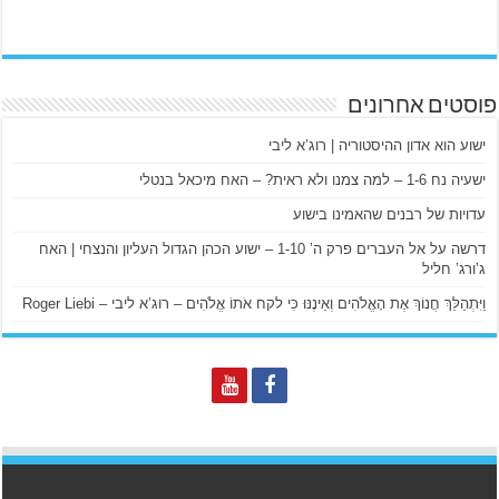
פוסטים אחרונים
ישוע הוא אדון ההיסטוריה | רוג’א ליבי
ישעיה נח 1-6 – למה צמנו ולא ראית? – האח מיכאל בנטלי
עדויות של רבנים שהאמינו בישוע
דרשה על אל העברים פרק ה’ 1-10 – ישוע הכהן הגדול העליון והנצחי | האח
ג’ורג’ חליל
וַיִּתְהַלֵּךְ חֲנוֹךְ אֶת הָאֱלֹהִים וְאֵינֶנּוּ כִּי לקח אֹתוֹ אֱלֹהִים – רוג’א ליבי – Roger Liebi