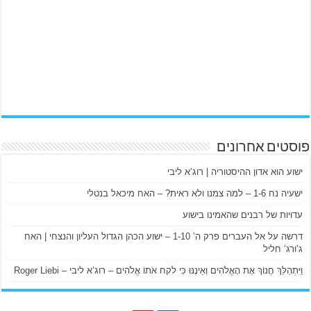
פוסטים אחרונים
ישוע הוא אדון ההיסטוריה | רוג’א ליבי
ישעיה נח 1-6 – למה צמנו ולא ראית? – האח מיכאל בנטלי
עדויות של רבנים שהאמינו בישוע
דרשה על אל העברים פרק ה’ 1-10 – ישוע הכהן הגדול העליון והנצחי | האח
ג’ורג’ חליל
וַיִּתְהַלֵּךְ חֲנוֹךְ אֶת הָאֱלֹהִים וְאֵינֶנּוּ כִּי לקח אֹתוֹ אֱלֹהִים – רוג’א ליבי – Roger Liebi