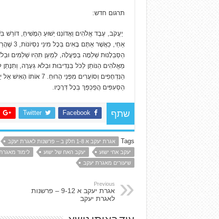
תרגום חדש:
הַסְּעִפִּים הֲפַכְפַּךְ בְּכָל דְּרָכָיו.
Twitter
Facebook
שתף
Tags
אגרת יעקב א 1-8 חלק ב – פרשנות לאגרת יעקב
יעקב אחי ישוע
יעקב האח של ישוע
לימוד מאגרת
שיעורים מאגרת יעקב
Previous
אגרת יעקב א 9-12 – פרשנות
לאגרת יעקב