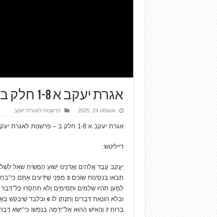
אגרת יעקב א 1-8 חלק ב – פרשנות לאגרת יעקב
אוגוסט 24, 2025
פרשנות לאגרת יעקב
אגרת יעקב א 1-8 חלק ב – פרשנות לאגרת יעקב
דייליטש:
יַעֲקֹב עֶבֶד אֱלֹהִים וַאֲדֹנֵינוּ יֵשׁוּעַ הַמָּשִׂיחַ שֹׁאֵל לִשְׁלו
תָּבֹאוּ בְּנִסְיֹנוֹת שׁוֹנִים׃
מִפְּנֵי שֶׁיֹּדְעִים אַתֶּם כִּי־בֹ
3
לְמַעַן תִּהְיוּ שְׁלֵמִים וּתְמִימִים וְלֹא תַחְסְרוּ כָּל־דָּבָר׃
וּבְלֹא הוֹנָאַת דְּבָרִים וְתִנָּתֵן לוֹ׃
וּבִלְבַד שֶׁיְּבַקֵּשׁ בֶ
6
בָּרוּחַ׃
וְהָאִישׁ הַהוּא אַל־יְדַמֶּה בְנַפְשׁוֹ כִּי־יִּשָּׂא דָבָ
7