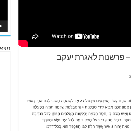
מצא 
ֹם שְׁנֵים עָשָׂר הַשְּׁבָטִים שֶּׁבַּגּוֹלָה׃
אַךְ לְשִׂמְחָה חִשְׁבוּ לָכֶם אֶחָי כַּאֲשֶׁר
2
חַן אֱמוּנַתְכֶם מֵבִיא לִידֵי סַבְלָנוּת׃
וְהַסַּבְלָנוּת שְׁלֵמָה תִּהְיֶה בְּפָעֳלָהּ
4
וְאִישׁ מִכֶּם כִּי יֶחְסַר חָכְמָה יְבַקְשֶׁנָּה מֵאֱלֹהִים הַנּוֹתֵן לַכֹּל בִּנְדִיבָה
5
ּאֱמוּנָה וּבִבְלִי סָפֵק כִּי־בַעַל סָפֵק דּוֹמֶה לְגַל הַיָּם נִשָּׂא וּמְטֹרָף
ר מֵאֵת יְהוָֹה׃
אִישׁ אֲשֶׁר חָלַק לִבּוֹ הֲפַכְפָּךְ הוּא בְּכָל־דְּרָכָיו׃
8