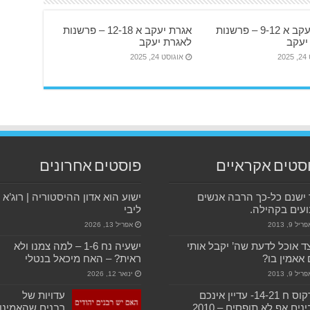
אגרת יעקב א 9-12 – פרשנות
אגרת יעקב א 12-18 – פרשנות
יעקב
לאגרת יעקב
20
אוגוסט 24, 2025
סטים אקראיים
פוסטים אחרונים
ישנם כל-כך הרבה אנשים
ישוע הוא אדון ההיסטוריה | רוג’א
עים בקהילה.
ליבי
ריל 9, 2013
אפריל 13, 2026
ד אוכל לדעת שה’ יקבל אותי
ישעיה נח 1-6 – למה צמנו ולא
אאמין בו?
ראית? – האח מיכאל בנטלי
ריל 9, 2013
ינואר 12, 2026
מרקוס ח 14-21- עדיין אינכם
עדויות של
נים אף לא תופסים – 2010
רבנים שהאמינו