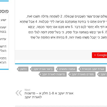
פוסט
יַעֲקֹב, עֶבֶד אֱלֹהִים וַאֲדוֹנֵנוּ יֵשׁוּעַ הַמָּשִׁיחַ, דּוֹרֵשׁ בִּשְׁלוֹם שְׁנֵים־עָשָׂר הַשְּׁבָטִים שֶׁבַּגּוֹלָה. 2 לְשִׂמְחָה גְּדוֹלָה חִשְׁבוּ זֹאת,
ישוע 
אַחַי, כַּאֲשֶׁר אַתֶּם בָּאִים בְּכָל מִינֵי נִסְיוֹנוֹת, 3 שֶׁהֲרֵי יוֹדְעִים אַתֶּם כִּי בְּחִינַת אֱמוּנַתְכֶם מְבִיאָה לִידֵי סַבְלָנוּת. 4 אֲבָל שֶׁתְּהֵא
הַסַּבְלָנוּת שְׁלֵמָה בְּפָעֳלָהּ, לְמַעַן תִּהְיוּ שְׁלֵמִים וּבְלֹא דֹּפִי וְלֹא יֶחְסַר לָכֶם דָּבָר. 5 אִישׁ מִכֶּם אִם יֶחְסַר חָכְמָה, יְבַקֵּשׁ
בנטלי
מֵאֱלֹהִים הַנּוֹתֵן לַכֹּל בִּנְדִיבוּת וּבְלֹא גְּעָרָה, וְתִנָּתֵן לוֹ. 6 אַךְ יְבַקֵּשׁ בֶּאֱמוּנָה וּבְלִי סָפֵק, כִּי בַּעַל־סָפֵק דּוֹמֶה לְגַלֵּי הַיָּם
הַנִּדְחָפִים וְסוֹעֲרִים מִפְּנֵי הָרוּחַ. 7 אוֹתוֹ הָאִישׁ אַל יַחְשֹׁב כִּי יְקַבֵּל מַשֶּׁהוּ מֵאֵת יהוה, 8 בִּהְיוֹתוֹ אִישׁ הַפּוֹסֵחַ עַל שְׁתֵּי
עדויו
העליו
Google +
וַיִּתְ
רוג’א ליבי
אגרת יעקב מבוארת
אמונה ומעשים
ביאור אגרת יעקב
הלשון
 יעקב
מסרים מאגרת יעקב
פרשנות לאגרת יעקב
Next
אגרת יעקב א 1-8 חלק א – פרשנות
לאגרת יעקב