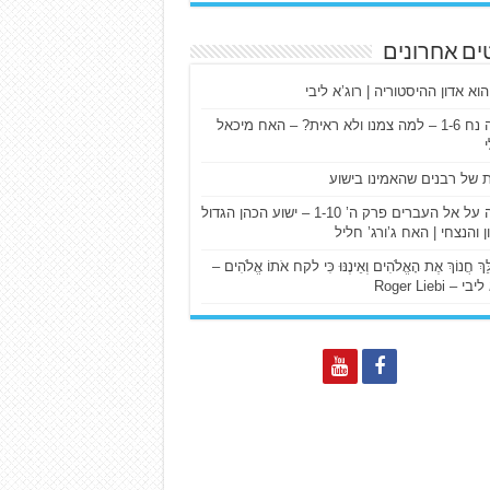
ים אחרונים
הוא אדון ההיסטוריה | רוג’א ליבי
ישעיה נח 1-6 – למה צמנו ולא ראית? – האח מיכאל
ת של רבנים שהאמינו בישוע
דרשה על אל העברים פרק ה’ 1-10 – ישוע הכהן הגדול
ן והנצחי | האח ג’ורג’ חליל
הַלֵּךְ חֲנוֹךְ אֶת הָאֱלֹהִים וְאֵינֶנּוּ כִּי לקח אֹתוֹ אֱלֹהִים –
 – Roger Liebi