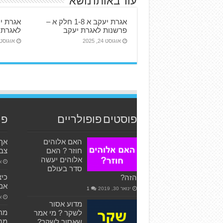
עוד באותו נושא
אגרת יעקב א 1-8 חלק א –
פרשנות לאגרת יעקב
לאגרת 
אוגוסט 24, 2025
אוגוסט 24, 25
פוסטים פופולריים
פו
האם אלוהים
אך 
חוזר ? האם
צבו
אלוהים יעשה
אפ
סדר בעולם
כיצ
הזה?
אם 
ינואר 30, 2019
1
אפ
מדוע אסור
לשקר ? מי אמר
מבי
שאסור לשקר?