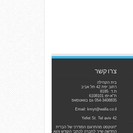
צרו קשר
בית הקהילה
רחוב יפת 42 תל אביב
ת.ד. 8185
ת"א-יפו 6108101
054-3408835 גם בוואטסאפ
Email: kmyt@walla.co.il
42 Yefet St. Tel aviv
*הטקסט מהתרגום המודרני של הברית
החדשה שייך לחברה לכתבי הקודש והוא