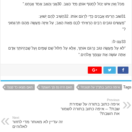
מִכֺּל וְאֵין אִישׁ יָכוֹל לַחֲטֺף אוֹתָן מִיָּד הָאָב. 30אֲנִי וְהָאָב אֶחָד אֲנַחְנוּ.”
31שׁוּב הֵרִימוּ אֲבָנִים כְּדֵי לִרְגֺּם אוֹתוֹ. 32הֵשִׁיב לָהֶם יֵשׁוּעַ:
“מַעֲשִׂים טוֹבִים רַבִּים הֶרְאֵיתִי לָכֶם מֵאֵת הָאָב; עַל אֵיזֶה מַעֲשֶׂה מֵהֶם תִּרְגְּמוּנִי
?”
33עָנוּ לוֹ:
“לֹא עַל מַעֲשֶׂה טוֹב נִרְגֺּם אוֹתְךָ, אֶלָּא עַל חִלּוּל שֵׁם שָׁמַיִם וְעַל שֶׁבִּהְיוֹתְךָ אָדָם
אַתָּה עוֹשֶׂה אֶת עַצְמְךָ אֱלֹהִים.”
Tags
איפה כתוב בתנ"ך על חנוכה?
האם היה נס פך השמן?
האם מצאו כד קטן?
Previous
איפה כתוב בתורה על שמירת
שבת? – איפה כתוב בתורה לשמור
את השבת?
Next
זה עדיין לא מאוחר מדי לחזור
לאלוהים