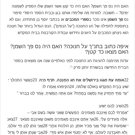
האם היה נס פך השמן? האם היה כד קטן אשר השמן שלו הספיק לשמונה
ימים? – תשובה: למרות מה שלימדו אותנו בגן ובבית הספר היסודי סיפור
נס
פך השמן
אינו נזכר ב
ספרי המכבים
או בכתבי יוסף בן מתתיהו, וגם לא
בתוספת לתפילה של חג החנוכה (“על הנסים”). הנס הגדול ביותר של חנוכה
הוא ניצחון המכבים על היוונים וחידוש עבודת הקורבנות בבית המקדש.
איפה כתוב בתנ”ך על חנוכה? האם היה נס פך השמן?
האם מצאו כד קטן?
עדות מהימנה לחגיגת חג החנוכה לפני כאלפיים שנה אנו מוצאים בספר
הברית החדשה בבשורת יוחנן פרק י’:
22
אוֹתָהּ עֵת חָגְגוּ בִּירוּשָׁלַיִם אֶת חַג הַחֲנֻכָּה. חֺרֶף הָיָה
. 23כַּאֲשֶׁר הִתְהַלֵּךְ יֵ
שׁוּעַ בְּבֵית הַמִּקְדָּשׁ בְּאוּלָם שְׁלֹמֺה, 24הִקִּיפוּהוּ וְאָמְרוּ לוֹ:
“עַד מָתַי תַּחֲזִיק אֶת נַפְשֵׁנוּ בְּמֶתַח? אִם אַתָּה הַמָּשִׁיחַ, אֱמֺר לָנוּ בְּבֵרוּר.”
25הֵשִׁיב לָהֶם יֵשׁוּעַ:
“אָמַרְתִּי לָכֶם וְאֵינְכֶם מַאֲמִינִים. הַמַּעֲשִׂים שֶׁאֲנִי עוֹשֶׂה בְּשֵׁם אָבִי –
אֵלֶּה מְעִידִים עָלַי, 26אַךְ אַתֶּם אֵינְכֶם מַאֲמִינִים מִשּׁוּם שֶׁאֵינְכֶם מִצֺּאנִי. 27צֺאנִ
י שׁוֹמְעוֹת אֶת קוֹלִי וַאֲנִי מַכִּיר אוֹתָן; הֵן הוֹלְכוֹת אַחֲרַי 28וַאֲנִי נוֹתֵן לָהֶן חַיֵּי עוֹלָם;
וְלֹא תֺּאבַדְנָה לְעוֹלָם, אַף לֹא יַחֲטֺף אוֹתָן אִישׁ מִיָּדִי. 29אָבִי שֶׁנָּתַן אוֹתָן לִי גָּדוֹל