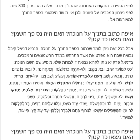
לפני הספירה. התקופה האחרונה שהתנ”ך מדבר עליה היא בערך 300 שנה
לפני ניצחון המכבים על היוונים ולכן אין תיעוד היסטורי בספר התנ”ך
למאורעות אלו.
איפה כתוב בתנ”ך על חנוכה? האם היה נס פך השמן?
האם מצאו כד קטן?
אבל בכל זאת ניתן לומר שכתוב בספר התנ”ך על חנוכה. הנביא דניאל קיבל
נבואה שבה הוא מפרט את אשר התרחש במרד החשמונאים והמכבים.
בדניאל פרק יא ניתן לקרוא נבואה זו למרות שלא מופיע שם השם חנוכה:
“כט לַמּוֹעֵד יָשׁוּב, וּבָא בַנֶּגֶב; וְלֹא-תִהְיֶה כָרִאשֹׁנָה, וְכָאַחֲרוֹנָה. ל וּבָאוּ בוֹ צִיִּים
כִּתִּים, וְנִכְאָה, וְשָׁב
וְזָעַם עַל-בְּרִית-קוֹדֶשׁ
, וְעָשָׂה; וְשָׁב וְיָבֵן, עַל-
עֹזְבֵי בְּרִית
קֹדֶשׁ
. לא וּזְרֹעִים, מִמֶּנּוּ יַעֲמֹדוּ;
וְחִלְּלוּ הַמִּקְדָּשׁ
הַמָּעוֹז, וְהֵסִירוּ הַתָּמִיד, וְנָתְנוּ,
הַשִּׁקּוּץ מְשֹׁמֵם. לב וּמַרְשִׁיעֵי בְרִית, יַחֲנִיף בַּחֲלַקּוֹת;
וְעַם יֹדְעֵי אֱלֹהָיו, יַחֲזִקוּ
וְעָשׂוּ
. לג וּמַשְׂכִּילֵי עָם, יָבִינוּ לָרַבִּים; וְנִכְשְׁלוּ בְּחֶרֶב וּבְלֶהָבָה, בִּשְׁבִי
וּבְבִזָּה–יָמִים. לד וּבְהִכָּשְׁלָם, יֵעָזְרוּ עֵזֶר מְעָט; וְנִלְווּ עֲלֵיהֶם רַבִּים, בַּחֲלַקְלַקּוֹת.
לה וּמִן-הַמַּשְׂכִּילִים יִכָּשְׁלוּ, לִצְרוֹף בָּהֶם וּלְבָרֵר וְלַלְבֵּן–עַד-עֵת קֵץ: כִּי-עוֹד,
לַמּוֹעֵד.”
איפה כתוב בתנ”ך על חנוכה? האם היה נס פך השמן?
האם מצאו כד קטן?