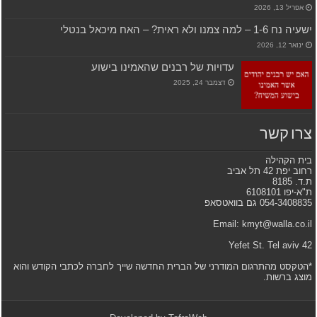
אפריל 13, 2026
ישעיה נח 1-6 – למה צמנו ולא ראית? – האח מיכאל בנטלי
ינואר 12, 2026
עדויות של רבנים שהאמינו בישוע
דצמבר 24, 2025
צרו קשר
בית הקהילה
רחוב יפת 42 תל אביב
ת.ד. 8185
ת"א-יפו 6108101
054-3408835 גם בוואטסאפ
Email: kmyt@walla.co.il
42 Yefet St. Tel aviv
*הטקסט מהתרגום המודרני של הברית החדשה שייך לחברה לכתבי הקודש והוא
מוצג ברשות.