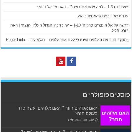
ישעיה נח 1-6 – למה צמנו ולא ראית? – האח מיכאל בנטלי
עדויות של רבנים שהאמינו בישוע
דרשה על אל העברים פרק ה’ 1-10 – ישוע הכהן הגדול העליון והנצחי | האח
ג’ורג’ חליל
וַיִּתְהַלֵּךְ חֲנוֹךְ אֶת הָאֱלֹהִים וְאֵינֶנּוּ כִּי לקח אֹתוֹ אֱלֹהִים – רוג’א ליבי – Roger Liebi
פוסטים פופולריים
האם אלוהים חוזר ? האם אלוהים יעשה סדר
בעולם הזה?
ינואר 30, 2019
1
מדוע אסור לשקר ? מי אמר שאסור לשקר?