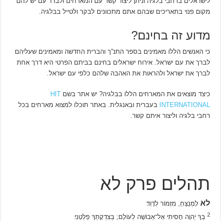
לישראלים ברחבי בלגיה וניתן ליצור קשר עם המארחים ולברר עם יש להם
מקום פנוי בתאריכים שבהם אתם מתכוונים לבקר ולטייל בבלגיה.
מדוע זה בחינם?
כי האנשים הללו מאמינים בספר התנ”ך והברית החדשה ומאמינים שעליהם
לברך את עם ישראל. אירוח ישראלים בחינם בביתם הפרטי היא דרך אחת
לברך את ישראל ולהראות את האהבה שלהם כלפי עם ישראל.
כיצד מוצאים את המארחים הללו בבלגיה? יש אתר בשם
HIT
INTERNATIONAL
בעברית ובאנגלית. באתר תוכלו למצוא מארחים בכל
רחבי בלגיה וליצור איתם קשר.
תהלים פרק לא
לא
לַמְנַצֵּחַ, מִזְמוֹר לְדָוִד׃
2
בְּךָ יְהוָה חָסִיתִי אַל־אֵבוֹשָׁה לְעוֹלָם; בְּצִדְקָתְךָ פַלְּטֵנִי׃