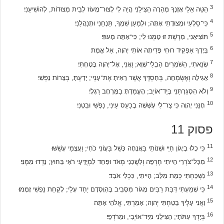
3
הַטֵּה אֵלַי אָזְנְךָ מְהֵרָה הַצִּילֵנִי הֱיֵה לִי לְצוּר־מָעוֹז לְבֵית מְצוּדוֹת, לְהוֹשִׁיעֵנִי׃
4
כִּי־סַלְעִי וּמְצוּדָתִי אָתָּה; וּלְמַעַן שִׁמְךָ, תַּנְחֵנִי וּתְנַהֲלֵנִי׃
5
תּוֹצִיאֵנִי, מֵרֶשֶׁת זוּ טָמְנוּ לִי; כִּי־אַתָּה מָעוּזִּי׃
6
בְּיָדְךָ אַפְקִיד רוּחִי פָּדִיתָה אוֹתִי יְהוָה, אֵל אֱמֶת׃
7
שָׂנֵאתִי, הַשֹּׁמְרִים הַבְלֵי־שָׁוְא; וַאֲנִי, אֶל־יְהוָה בָּטָחְתִּי׃
8
אָגִילָה וְאֶשְׂמְחָה, בְּחַסְדֶּךָ אֲשֶׁר רָאִיתָ אֶת־עָנְיִי; יָדַעְתָּ, בְּצָרוֹת נַפְשִׁי׃
9
וְלֹא הִסְגַּרְתַּנִי בְּיַד־אוֹיֵב; הֶעֱמַדְתָּ בַמֶּרְחָב רַגְלָי׃
10
חָנֵּנִי יְהוָה כִּי צַר־לִי עָשְׁשָׁה בְכַעַס עֵינִי, נַפְשִׁי וּבִטְנִי׃
פסוק 11
11
כִּי כָלוּ בְיָגוֹן חַיַּי וּשְׁנוֹתַי בַּאֲנָחָה כָּשַׁל בַּעֲוֹנִי כֹחִי; וַעֲצָמַי עָשֵׁשׁוּ׃
12
מִכָּל־צֹרְרַי הָיִיתִי חֶרְפָּה וְלִשֲׁכֵנַי מְאֹד וּפַחַד לִמְיֻדָּעָי רֹאַי בַּחוּץ; נָדְדוּ מִמֶּנִּי׃
13
נִשְׁכַּחְתִּי כְּמֵת מִלֵּב; הָיִיתִי, כִּכְלִי אֹבֵד׃
14
כִּי שָׁמַעְתִּי דִּבַּת רַבִּים מָגוֹר מִסָּבִיב בְּהִוָּסְדָם יַחַד עָלַי; לָקַחַת נַפְשִׁי זָמָמוּ׃
15
וַאֲנִי עָלֶיךָ בָטַחְתִּי יְהוָה; אָמַרְתִּי, אֱלֹהַי אָתָּה׃
16
בְּיָדְךָ עִתֹּתָי; הַצִּילֵנִי מִיַּד־אוֹיְבַי, וּמֵרֹדְפָי׃