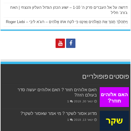
דרשה על אל העברים פרק ה’ 1-10 – ישוע הכהן הגדול העליון והנצחי | האח
ג’ורג’ חליל
וַיִּתְהַלֵּךְ חֲנוֹךְ אֶת הָאֱלֹהִים וְאֵינֶנּוּ כִּי לקח אֹתוֹ אֱלֹהִים – רוג’א ליבי – Roger Liebi
פוסטים פופולריים
האם אלוהים חוזר ? האם אלוהים יעשה סדר
בעולם הזה?
ינואר 30, 2019
1
מדוע אסור לשקר ? מי אמר שאסור לשקר?
ינואר 13, 2019
1