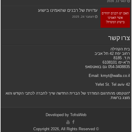
ינואר 12, 2026
עדויות של רבנים שהאמינו בישוע
דצמבר 24, 2025
צרו קשר
בית הקהילה
רחוב יפת 42 תל אביב
ת.ד. 8185
ת"א-יפו 6108101
054-3408835 גם בוואטסאפ
Email: kmyt@walla.co.il
42 Yefet St. Tel aviv
*הטקסט מהתרגום המודרני של הברית החדשה שייך לחברה לכתבי הקודש והוא
מוצג ברשות.
Developed by
TofraWeb
© Copyright 2026, All Rights Reserved