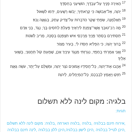
17
הָאִירָה פָנֶיךָ עַל־עַבְדֶּךָ; הוֹשִׁיעֵנִי בְחַסְדֶּךָ׃
18
יְהוָה, אַל־אֵבוֹשָׁה כִּי קְרָאתִיךָ; יֵבֹשׁוּ רְשָׁעִים, יִדְּמוּ לִשְׁאוֹל׃
19
תֵּאָלַמְנָה, שִׂפְתֵי שָׁקֶר הַדֹּבְרוֹת עַל־צַדִּיק עָתָק, בְּגַאֲוָה וָבוּז׃
20
מָה רַב־טוּבְךָ אֲשֶׁר־צָפַנְתָּ לִּירֵאֶיךָ פָּעַלְתָּ לַחֹסִים בָּךְ; נֶגֶד, בְּנֵי אָדָם׃
21
תַּסְתִּירֵם בְּסֵתֶר פָּנֶיךָ מֵרֻכְסֵי אִישׁ תִּצְפְּנֵם בְּסֻכָּה, מֵרִיב לְשֹׁנוֹת׃
22
בָּרוּךְ יְהוָה; כִּי הִפְלִיא חַסְדּוֹ לִי, בְּעִיר מָצוֹר׃
23
וַאֲנִי אָמַרְתִּי בְחָפְזִי, נִגְרַזְתִּי מִנֶּגֶד עֵינֶיךָ אָכֵן, שָׁמַעְתָּ קוֹל תַּחֲנוּנַי, בְּשַׁוְּעִי
אֵלֶיךָ׃
24
אֶהֱבוּ אֶת־יְהוָה, כָּל־חֲסִידָיו אֱמוּנִים נֹצֵר יְהוָה; וּמְשַׁלֵּם עַל־יֶתֶר, עֹשֵׂה גַאֲוָה׃
25
חִזְקוּ וְיַאֲמֵץ לְבַבְכֶם; כָּל־הַמְיַחֲלִים, לַיהוָה׃
בלגיה: מקום לינה ללא תשלום
תגיות:
,אירוח חינם בבלגיה ,בלגיה ,בלגיה הארחה ,בלגיה: מקום לינה ללא תשלום
,היכן לטייל בבלגיה ,היכן לישון בבלגיה,היכן ללון בבלגיה ,לינה חינם בבלגיה