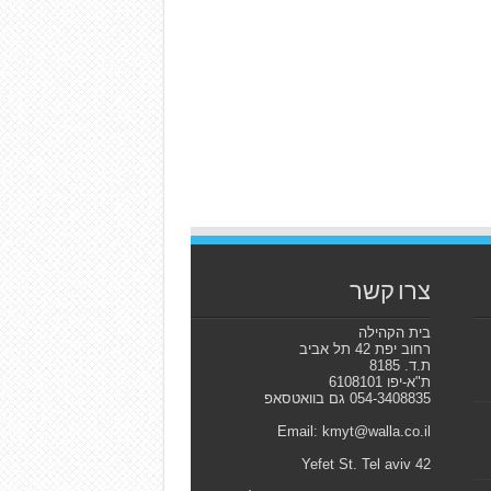
צרו קשר
בית הקהילה
רחוב יפת 42 תל אביב
ת.ד. 8185
ת"א-יפו 6108101
054-3408835 גם בוואטסאפ
Email: kmyt@walla.co.il
42 Yefet St. Tel aviv