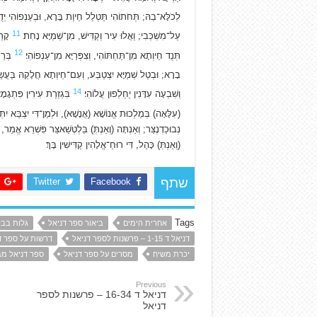
לְכֹלָּא־בֵהּ; תְּחֹתוֹהִי תַּטְלֵל חֵיוַת בָּרָא, וּבְעַנְפוֹהִי יְדֻרוּן
11
עַל־מִשְׁכְּבִי; וַאֲלוּ עִיר וְקַדִּישׁ, מִן־שְׁמַיָּא נָחִת׃
קָרֵא
12
תְּנֻד חֵיוְתָא מִן־תַּחְתּוֹהִי, וְצִפְּרַיָּא מִן־עַנְפוֹהִי׃
בְּרַם
בָרָא; וּבְטַל שְׁמַיָּא יִצְטַבַּע, וְעִם־חֵיוְתָא חֲלָקֵהּ בַּעֲ
14
וְשִׁבְעָה עִדָּנִין יַחְלְפוּן עֲלוֹהִי׃
בִּגְזֵרַת עִירִין פִּתְגָמָא,
(עִלָּאָה) בְּמַלְכוּת אֱנוֹשָׁא (אֲנָשָׁא), וּלְמַן־דִּי יִצְבֵּא יִתְּנ
נְבוּכַדְנֶצַּר; וְאַנְתָּה (וְאַנְתְּ) בֵּלְטְשַׁאצַּר פִּשְׁרֵא אֱמַר,
(וְאַנְתְּ) כָּהֵל, דִּי רוּחַ־אֱלָהִין קַדִּישִׁין בָּךְ׃
Twitter
Facebook
שתף
Tags
אחרית הימים
ביאור ספר דניאל
גלות בבל
דניאל ד 1-15 – פרשנות לספר דניאל
דרשות על ספר ד
יכרת משיח
מסרים על ספר דניאל
ספר דניאל מב
Previous
דניאל ד 16-34 – פרשנות לספר
דניאל