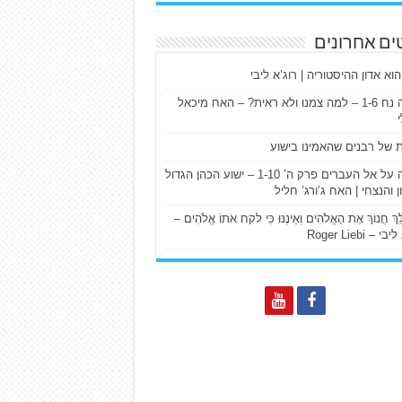
ים אחרונים
הוא אדון ההיסטוריה | רוג’א ליבי
ישעיה נח 1-6 – למה צמנו ולא ראית? – האח מיכאל
ת של רבנים שהאמינו בישוע
דרשה על אל העברים פרק ה’ 1-10 – ישוע הכהן הגדול
ן והנצחי | האח ג’ורג’ חליל
הַלֵּךְ חֲנוֹךְ אֶת הָאֱלֹהִים וְאֵינֶנּוּ כִּי לקח אֹתוֹ אֱלֹהִים –
 – Roger Liebi