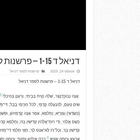
דניאל ד 1-15 – פרשנות לספר דניאל
אוגוסט 24, 2025
פרשנות לספר דניאל
דניאל ד 1-15 – פרשנות לספר דניאל
2
אֲנָה נְבוּכַדְנֶצַּר, שְׁלֵה הֲוֵית בְּבֵיתִי, וְרַעְנַן בְּהֵיכְלִי׃
שִׂים טְעֵם, לְהַנְעָלָה קָדָמַי, לְכֹל חַכִּימֵי בָבֶל; דִּי־פְשַׁ
(כַּשְׂדָּאֵי) וְגָזְרַיָּא; וְחֶלְמָא, אָמַר אֲנָה קֳדָמֵיהוֹן, וּפִשְ
כְּשֻׁם אֱלָהִי, וְדִי רוּחַ־אֱלָהִין קַדִּישִׁין בֵּהּ; וְחֶלְמָא קָד
קַדִּישִׁין בָּךְ, וְכָל־רָז לָא־אָנֵס לָךְ; חֶזְוֵי חֶלְמִי דִי־חֲזֵי
8
אַרְעָא וְרוּמֵהּ שַׂגִּיא׃
רְבָה אִילָנָא וּתְקִף; וְרוּמֵהּ יִמְט