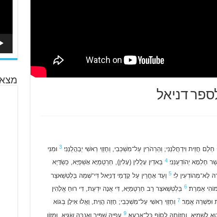
מצא 
3
חֵלֶם חֲזֵית וִידַחֲלִנַּנִי; וְהַרְהֹרִין עַל־מִשְׁכְּבִי, וְחֶזְוֵי רֵאשִׁי יְבַהֲלֻנַּנִי׃
וּמִנִּי
4
ר חֶלְמָא יְהוֹדְעֻנַּנִי׃
בֵּאדַיִן עָלֲלִין (עָלִּין), חַרְטֻמַיָּא אָשְׁפַיָּא, כַּשְׂדָּיֵא
5
ׁרֵהּ לָא־מְהוֹדְעִין לִי׃
וְעַד אָחֳרֵין עַל קָדָמַי דָּנִיֵּאל דִּי־שְׁמֵהּ בֵּלְטְשַׁאצַּר
6
ָמוֹהִי אַמְרֵת׃
בֵּלְטְשַׁאצַּר רַב חַרְטֻמַיָּא, דִּי אֲנָה יִדְעֵת, דִּי רוּחַ אֱלָהִין
7
ת וּפִשְׁרֵהּ אֱמַר׃
וְחֶזְוֵי רֵאשִׁי עַל־מִשְׁכְּבִי; חָזֵה הֲוֵית, וַאֲלוּ אִילָן בְּגוֹא
9
ֵא לִשְׁמַיָּא, וַחֲזוֹתֵהּ לְסוֹף כָּל־אַרְעָא׃
עָפְיֵהּ שַׁפִּיר וְאִנְבֵּהּ שַׂגִּיא, וּמָזוֹן