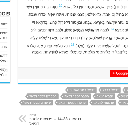
10
 (יְדוּרָן) צִפֲּרֵי שְׁמַיָּא, וּמִנֵּהּ יִתְּזִין כָּל־בִּשְׂרָא׃
חָזֵה הֲוֵית בְּחֶזְוֵי רֵאשִׁי
פוסט
 בְחַיִל וְכֵן אָמַר, גֹּדּוּ אִילָנָא וְקַצִּצוּ עַנְפוֹהִי, אַתַּרוּ עָפְיֵהּ וּבַדַּרוּ אִנְבֵּהּ;
 עִקַּר שָׁרְשׁוֹהִי בְּאַרְעָא שְׁבֻקוּ, וּבֶאֱסוּר דִּי־פַרְזֶל וּנְחָשׁ, בְּדִתְאָא דִּי
ישוע 
13
שַׂב אַרְעָא׃
לִבְבֵהּ מִן־אֱנוֹשָׁא (אֲנָשָׁא) יְשַׁנּוֹן, וּלְבַב חֵיוָה יִתְיְהִב לֵהּ;
בנטלי
 וּמֵאמַר קַדִּישִׁין שְׁאֵלְתָא; עַד־דִּבְרַת דִּי יִנְדְּעוּן חַיַּיָּא דִּי־שַׁלִּיט עִלָּיָא
15
ִנַּהּ, וּשְׁפַל אֲנָשִׁים יְקִים עֲלַיַּהּ (עֲלַהּ)׃
דְּנָה חֶלְמָא חֲזֵית, אֲנָה מַלְכָּא
עדויו
 כָּל־קֳבֵל דִּי כָּל־חַכִּימֵי מַלְכוּתִי, לָא־יָכְלִין פִּשְׁרָא לְהוֹדָעֻתַנִי, וְאַנְתָּה
העליו
וַיִּתְ
Google +
רוג’א ליבי
דניאל בבבל
דניאל בגוב האריות
ניאל
הנביא דניאל
הסבר לספר דניאל
הסברים לספר דניאל
ואר
פרשנות לדניאל
פרשנות לספר דניאל
שיעורים מספר דניאל
Next
דניאל ג 14-33 – פרשנות לספר
דניאל