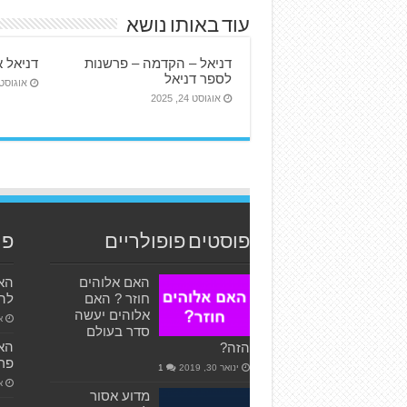
עוד באותו נושא
דניאל – הקדמה – פרשנות
דניאל 
לספר דניאל
אוגוסט 24, 25
אוגוסט 24, 2025
פוסטים פופולריים
פו
האם אלוהים
האם
חוזר ? האם
להו
אלוהים יעשה
אפ
סדר בעולם
הזה?
פרש
ינואר 30, 2019
1
או
מדוע אסור