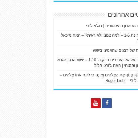
ים אחרונים
הוא אדון ההיסטוריה | רוג’א ליבי
ישעיה נח 1-6 – למה צמנו ולא ראית? – האח מיכאל
ת של רבנים שהאמינו בישוע
דרשה על אל העברים פרק ה’ 1-10 – ישוע הכהן הגדול
ן והנצחי | האח ג’ורג’ חליל
הַלֵּךְ חֲנוֹךְ אֶת הָאֱלֹהִים וְאֵינֶנּוּ כִּי לקח אֹתוֹ אֱלֹהִים –
 – Roger Liebi