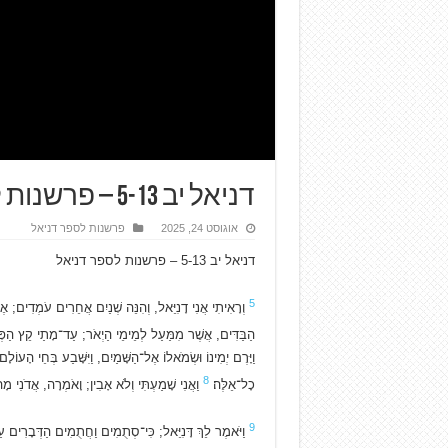
דניאל יב 5-13 – פרשנות לספר דניאל
אוגוסט 24, 2025
פרשנות לספר דניאל
דניאל יב 5-13 – פרשנות לספר דניאל
5
וְרָאִיתִי אֲנִי דָנִיֵּאל, וְהִנֵּה שְׁנַיִם אֲחֵרִים עֹמְדִים; א
הַבַּדִּים, אֲשֶׁר מִמַּעַל לְמֵימֵי הַיְאֹר; עַד־מָתַי קֵץ הַפְ
וַיָּרֶם יְמִינוֹ וּשְׂמֹאלוֹ אֶל־הַשָּׁמַיִם, וַיִּשָּׁבַע בְּחֵי הָעו
8
כָל־אֵלֶּה׃
וַאֲנִי שָׁמַעְתִּי וְלֹא אָבִין; וָאֹמְרָה, אֲדֹנִ
9
וַיֹּאמֶר לֵךְ דָּנִיֵּאל; כִּי־סְתֻמִים וַחֲתֻמִים הַדְּבָרִים