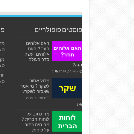
פוסטים פופולריים
פו
האם אלוהים
מדו
חוזר ? האם
אפ
אלוהים יעשה
נקמ
סדר בעולם
הזה?
מר
ינואר 30, 2019
1
יוחנן
מדוע אסור
או
לשקר ? מי אמר
שאסור לשקר?
ינואר 13, 2019
1
מה כתוב על
לוחות הברית ?
מה היה כתוב
על לוחות