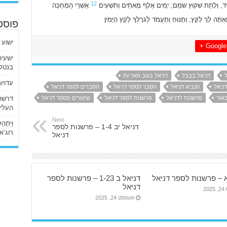
12
ד, וְלָתֵת שִׁקּוּץ שֹׁמֵם; יָמִים אֶלֶף מָאתַיִם וְתִשְׁעִים׃
אַשְׁרֵי הַמְחַכֶּה
אַתָּה לֵךְ לַקֵּץ; וְתָנוּחַ וְתַעֲמֹד לְגֹרָלְךָ לְקֵץ הַיָּמִין׃
פוסט
ישוע 
Google +
בנטלי
דניאל בבבל
דניאל בגוב האריות
עדויו
ניאל
הנביא דניאל
הסבר לספר דניאל
הסברים לספר דניאל
ואר
פרשנות לדניאל
פרשנות לספר דניאל
שיעורים מספר דניאל
העליו
Next
וַיִּתְ
דניאל יב 1-4 – פרשנות לספר
רוג’א ליבי
דניאל
א – פרשנות לספר דניאל
דניאל ב 1-23 – פרשנות לספר
דניאל
20
אוגוסט 24, 2025