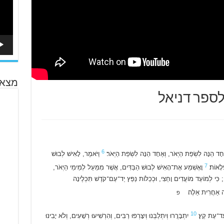
מצא 
6
ֶחָד הֵנָּה לִשְׂפַת הַיְאֹר, וְאֶחָד הֵנָּה לִשְׂפַת הַיְאֹר׃
וַיֹּאמֶר, לָאִישׁ לְבוּשׁ
7
ּלָאוֹת׃
וָאֶשְׁמַע אֶת־הָאִישׁ לְבוּשׁ הַבַּדִּים, אֲשֶׁר מִמַּעַל לְמֵימֵי הַיְאֹר,
ֹלָם; כִּי לְמוֹעֵד מוֹעֲדִים וָחֵצִי, וּכְכַלּוֹת נַפֵּץ יַד־עַם־קֹדֶשׁ תִּכְלֶינָה
י מָה אַחֲרִית אֵלֶּה׃
פ
10
 עַד־עֵת קֵץ׃
יִתְבָּרֲרוּ וְיִתְלַבְּנוּ וְיִצָּרְפוּ רַבִּים, וְהִרְשִׁיעוּ רְשָׁעִים, וְלֹא יָבִינוּ