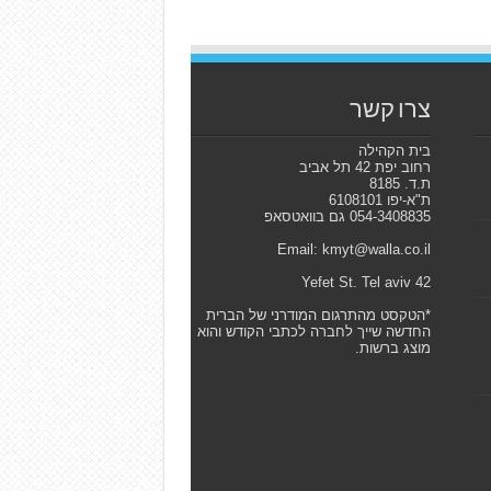
צרו קשר
בית הקהילה
רחוב יפת 42 תל אביב
ת.ד. 8185
ת"א-יפו 6108101
054-3408835 גם בוואטסאפ
Email: kmyt@walla.co.il
42 Yefet St. Tel aviv
*הטקסט מהתרגום המודרני של הברית
החדשה שייך לחברה לכתבי הקודש והוא
מוצג ברשות.