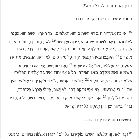
תכנן והם נתונים לגורל המזל?”.
בספר ישעיה הנביא פרק מה’ כתוב:
18
“
כִּי כֹה אָמַר־יְהוָה בּוֹרֵא הַשָּׁמַיִם הוּא הָאֱלֹהִים, יֹצֵר הָאָרֶץ וְעֹשָׂהּ הוּא כוֹנְנָהּ,
19
לֹא־תֹהוּ בְרָאָהּ לָשֶׁבֶת יְצָרָהּ
; אֲנִי יְהוָה וְאֵין עוֹד׃
לֹא בַסֵּתֶר דִּבַּרְתִּי, בִּמְקוֹם
אֶרֶץ חֹשֶׁךְ, לֹא אָמַרְתִּי לְזֶרַע יַעֲקֹב תֹּהוּ בַקְּשׁוּנִי; אֲנִי יְהוָה דֹּבֵר צֶדֶק, מַגִּיד
20
מֵישָׁרִים׃
הִקָּבְצוּ וָבֹאוּ הִתְנַגְּשׁוּ יַחְדָּו פְּלִיטֵי הַגּוֹיִם; לֹא יָדְעוּ, הַנֹּשְׂאִים אֶת־עֵץ
21
פִּסְלָם, וּמִתְפַּלְלִים, אֶל־אֵל לֹא יוֹשִׁיעַ׃
הַגִּידוּ וְהַגִּישׁוּ, אַף יִוָּעֲצוּ יַחְדָּו;
מִי
הִשְׁמִיעַ זֹאת מִקֶּדֶם מֵאָז הִגִּידָהּ
, הֲלוֹא אֲנִי יְהוָה וְאֵין־עוֹד אֱלֹהִים מִבַּלְעָדַי,
22
אֵל־צַדִּיק וּמוֹשִׁיעַ, אַיִן זוּלָתִי׃
פְּנוּ־אֵלַי וְהִוָּשְׁעוּ כָּל־אַפְסֵי־אָרֶץ; כִּי אֲנִי־אֵל וְאֵין
23
עוֹד׃
בִּי נִשְׁבַּעְתִּי, יָצָא מִפִּי צְדָקָה דָּבָר וְלֹא יָשׁוּב; כִּי־לִי תִּכְרַע כָּל־בֶּרֶךְ,
24
תִּשָּׁבַע כָּל־לָשׁוֹן׃
אַךְ בַּיהוָה לִי אָמַר צְדָקוֹת וָעֹז; עָדָיו יָבוֹא וְיֵבֹשׁוּ, כֹּל הַנֶּחֱרִים
25
בּוֹ׃
בַּיהוָה יִצְדְּקוּ וְיִתְהַלְלוּ כָּל־זֶרַע יִשְׂרָאֵל׃”
ובישעיה הנביא פרק מו’ כתוב:
9
8
“
זִכְרוּ־זֹאת וְהִתְאֹשָׁשׁוּ; הָשִׁיבוּ פוֹשְׁעִים עַל־לֵב׃
זִכְרוּ רִאשֹׁנוֹת מֵעוֹלָם; כִּי אָנֹכִי