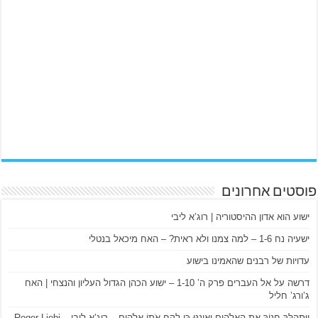
פוסטים אחרונים
ישוע הוא אדון ההיסטוריה | רוג’א ליבי
ישעיה נח 1-6 – למה צמנו ולא ראית? – האח מיכאל בנטלי
עדויות של רבנים שהאמינו בישוע
דרשה על אל העברים פרק ה’ 1-10 – ישוע הכהן הגדול העליון והנצחי | האח
ג’ורג’ חליל
וַיִּתְהַלֵּךְ חֲנוֹךְ אֶת הָאֱלֹהִים וְאֵינֶנּוּ כִּי לקח אֹתוֹ אֱלֹהִים – רוג’א ליבי – Roger Liebi