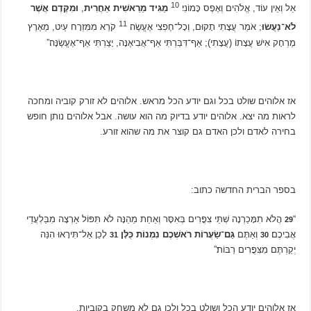
10
אֵל וְאֵין עוֹד, אֱלֹהִים וְאֶפֶס כָּמוֹנִי׃
מַגִּיד מֵרֵאשִׁית אַחֲרִית
,
וּמִקֶּדֶם אֲשֶׁר
11
לֹא־נַעֲשׂוּ
; אֹמֵר עֲצָתִי תָקוּם, וְכָל־חֶפְצִי אֶעֱשֶׂה׃
קֹרֵא מִמִּזְרָח עַיִט, מֵאֶרֶץ
מֶרְחָק אִישׁ עֲצָתוֹ (עֲצָתִי); אַף־דִּבַּרְתִּי אַף־אֲבִיאֶנָּה, יָצַרְתִּי אַף־אֶעֱשֶׂנָּה׃”
אז אלוהים שולט בכל וגם יודע הכל מראש. אלוהים לא זורק קוביה ומחכה
לראות מה יצא. אלוהים יודע בדיוק מה הוא עושה. אבל אלוהים נותן חופש
בחירה לאדם ולכן האדם גם קוצר את מה שהוא זורע.
בספר הברית החדשה כתוב:
“
הֲלֹא תִמָּכַרְנָה שְׁתֵּי צִפֳּרִים בְּאִסָּר וְאַחַת מֵהֵנָּה לֹא תִּפּוֹל אַרְצָה מִבַּלְעֲדֵי
29
אֲבִיכֶם׃
וְאַתֶּם
גַּם־שַׂעֲרוֹת רֹאשְׁכֶם נִמְנוֹת כֻּלָּן
׃
לָכֵן אַל־תִּירָאוּ הִנֵּה
31
30
יְקַרְתֶּם מִצִּפֳּרִים רַבּוֹת׃”
אז אלוהים יודע הכל ושולט בכל ולכן גם לא משחק בקוביות.