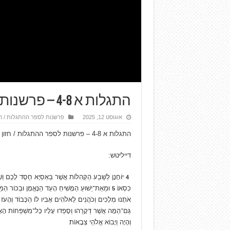
התגלות א 4-8 – פרשנות לספר ההתגלות / חזון יוחנן
אוגוסט 12, 2025
פרשנות לספר ההתגלות / חזו
התגלות א 4-8 – פרשנות לספר ההתגלות / חזון יוחנן
דייליטש:
יוֹחָנָן לְשֶׁבַע הַקְּהִלּוֹת אֲשֶׁר בְּאַסְיָא חֶסֶד לָכֶם וְש
4
כִסְאוֹ׃
וּמֵאֵת־יֵשׁוּעַ הַמָּשִׁיחַ הָעֵד הַנֶּאֱמָן וּבְכוֹר הַמֵ
5
אֹתָנוּ מְלָכִים וְכֹהֲנִים לֵאלֹהִים אָבִיו לוֹ הַכָּבוֹד וְהָעֹז
גַּם־הֵמָּה אֲשֶׁר דְּקָרֻהוּ וְסָפְדוּ עָלָיו כָּל־מִשְׁפְּחוֹת הָאָ
וְהָיָה וְיָבוֹא אֱלֹהֵי צְבָאוֹת׃