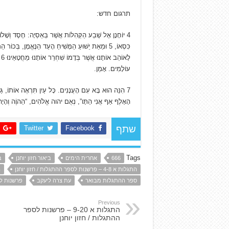
תרגום חדש:
4 יוֹחָנָן אֶל שֶׁבַע הַקְּהִלּוֹת אֲשֶׁר בְּאַסְיָה: חֶסֶד וְשָׁ
כִּסְאוֹ, 5 וּמֵאֵת יֵשׁוּעַ הַמָּשִׁיחַ הָעֵד הַנֶּאֱמָן, בְּכוֹר הַמֵּתִים וְעֶלְיוֹן לְמַלְכֵי הָאָרֶץ.
ל
עוֹלָמִים. אָמֵן.
הָאָלֶף אַף אֲנִי הַתָּו”, נְאֻם יהוה אֱלֹהִים, “הַהוֶֹה וְהָיָה 
Twitter
Facebook
שתף
Tags
666
אחרית הימים
ביאור חזון יוחנן
ב
התגלות א 4-8 – פרשנות לספר ההתגלות / חזון יוחנן
ה
ספר ההתגלות מבואר
עת צרה ליעקב
פרשנות לס
Previous
התגלות א 9-20 – פרשנות לספר
ההתגלות / חזון יוחנן