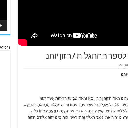
מצא 
ן יוחנן
ָׁלוֹם מֵאֵת הַהוֶֹה וְהָיָה וְיָבוֹא וּמֵאֵת שִׁבְעַת הָרוּחוֹת אֲשֶׁר לִפְנֵי
ּתִים וְעֶלְיוֹן לְמַלְכֵי־אָרֶץ אֲשֶׁר אָהַב אֹתָנוּ וּבְדָמוֹ גְּאָלָנוּ מֵחַטֹּאתֵינוּ׃
וַיַּעַשׂ
6
 לְעוֹלְמֵי עוֹלָמִים אָמֵן׃
הִנֵּה הוּא בָא עִם־הָעֲנָנִים וְרָאֲתָה אֹתוֹ כָּל־עַיִן
7
רֶץ כֵּן יִהְיֶה אָמֵן׃
אֲנִי הָאָלֶף וְהַתָּו רֹאשׁ וָסוֹף נְאֻם יְהוָֹה אֱלֹהִים הַהוֶֹה
8