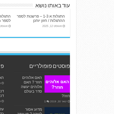
עוד באותו נושא
התגלות א 1-3 – פרשנות לספר
ההתגלות / חזון יוחנן
לספר הה
אוגוסט 12, 2025
אוגוסט 12, 25
פוסטים פופולריים
פו
האם אלוהים
האם
חוזר ? האם
אפ
אלוהים יעשה
סדר בעולם
דני
הזה?
או
ינואר 30, 2019
1
עלי
מדוע אסור
לשקר ? מי אמר