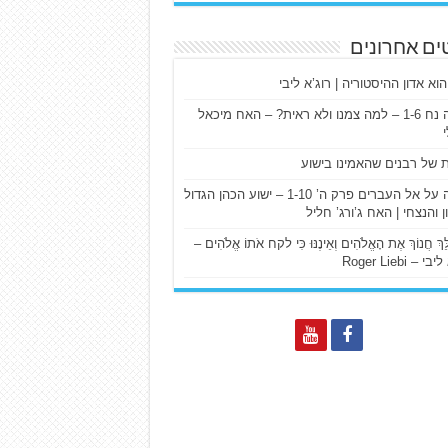
ים אחרונים
הוא אדון ההיסטוריה | רוג’א ליבי
ישעיה נח 1-6 – למה צמנו ולא ראית? – האח מיכאל
ת של רבנים שהאמינו בישוע
דרשה על אל העברים פרק ה’ 1-10 – ישוע הכהן הגדול
ן והנצחי | האח ג’ורג’ חליל
הַלֵּךְ חֲנוֹךְ אֶת הָאֱלֹהִים וְאֵינֶנּוּ כִּי לקח אֹתוֹ אֱלֹהִים –
 – Roger Liebi