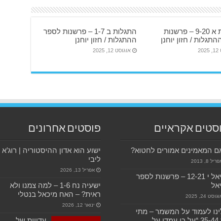
התגלות א 9-20 – פרשנות
התגלות ב 1-7 – פרשנות לספר
תגלות / חזון יוחנן
ההתגלות / חזון יוחנן
20
אוגוסט 12, 2025
סטים אקראיים
פוסטים אחרונים
 המאמינים אמורים לחטוא?
ישוע הוא אדון ההיסטוריה | רוג’א
ליבי
ריל 8, 2013
אפריל 13, 2026
דניאל י 12-21 – פרשנות לספר
אל
ישעיה נח 1-6 – למה צמנו ולא
ראית? – האח מיכאל בנטלי
גוסט 24, 2025
ינואר 12, 2026
נו לעמוד על המשמר – מתי
כד 35-44 “על כן עמדו על
עדויות של