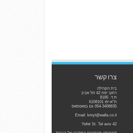
צרו קשר
בית הקהילה
רחוב יפת 42 תל אביב
ת.ד. 8185
ת"א-יפו 6108101
054-3408835 גם בוואטסאפ
Email: kmyt@walla.co.il
42 Yefet St. Tel aviv
*הטקסט מהתרגום המודרני של הברית