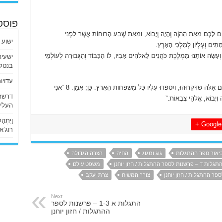
פוסט
לוֹם לָכֶם מֵאֵת הַהוֶֹה וְהָיָה וְיָבוֹא, וּמֵאֵת שֶׁבַע הָרוּחוֹת אֲשֶׁר לִפְנֵי
ישוע 
ָאוֹהֵב אוֹתָנוּ אֲשֶׁר בְּדָמוֹ שִׁחְרֵר אוֹתָנוּ מֵחֲטָאֵינוּ 6 וְעָשָׂה אוֹתָנוּ מַמְלֶכֶת כֹּהֲנִים לֵאלֹהִים אָבִיו, לוֹ הַכָּבוֹד וְהַגְּבוּרָה לְעוֹלְמֵי
בנטלי
עדויו
7 הִנֵּה הוּא בָּא עִם הָעֲנָנִים. כָּל עַיִן תִּרְאֶה אוֹתוֹ, גַּם אֵלֶּה שֶׁדְּקָרוּהוּ, וְיִסְפְּדוּ עָלָיו כָּל מִשְׁפְּחוֹת הָאָרֶץ. כֵּן; אָמֵן. 8 “אֲנִי
וְיָבוֹא, אֱלֹהֵי צְבָאוֹת.”
העליו
וַיִּתְ
Google +
רוג’א ליבי
יאור ספר ההתגלות
גוג ומגוג
החיה
הצרה הגדולה
תגלות ד – פרשנות לספר ההתגלות / חזון יוחנן
משפט עולם
פר ההתגלות / חזון יוחנן
צורר המשיח
צרת יעקב
Next
התגלות א 1-3 – פרשנות לספר
ההתגלות / חזון יוחנן