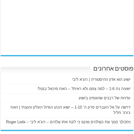
פוסטים אחרונים
ישוע הוא אדון ההיסטוריה | רוג’א ליבי
ישעיה נח 1-6 – למה צמנו ולא ראית? – האח מיכאל בנטלי
עדויות של רבנים שהאמינו בישוע
דרשה על אל העברים פרק ה’ 1-10 – ישוע הכהן הגדול העליון והנצחי | האח
ג’ורג’ חליל
וַיִּתְהַלֵּךְ חֲנוֹךְ אֶת הָאֱלֹהִים וְאֵינֶנּוּ כִּי לקח אֹתוֹ אֱלֹהִים – רוג’א ליבי – Roger Liebi