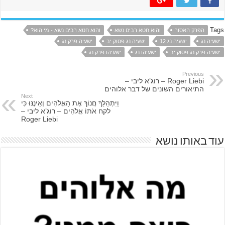
Tags
הפרק האסור
והוא חטא רבים נשא
והוא חטא רבים נשא - מי הוא?
ישעיה נג
ישעיה נג 12
ישעיה נג פסוק יב
ישעיה פרק נג
ישעיה פרק נג פסוק יב
ישעיהו נג
ישעיהו פרק נג
Previous
Roger Liebi – רוג’א ליבי –
התיאורים השונים של דבר אלוהים
Next
וַיִּתְהַלֵּךְ חֲנוֹךְ אֶת הָאֱלֹהִים וְאֵינֶנּוּ כִּי
לקח אֹתוֹ אֱלֹהִים – רוג’א ליבי –
Roger Liebi
עוד באותו נושא