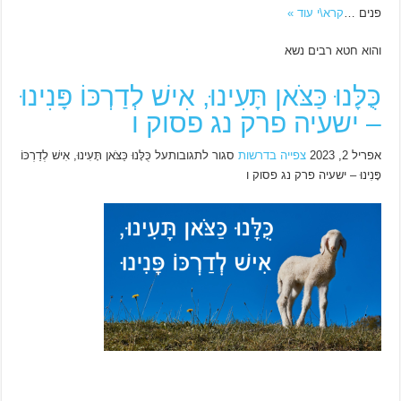
פנים …
קרא\י עוד »
והוא חטא רבים נשא
כֻּלָּנוּ כַּצֹּאן תָּעִינוּ, אִישׁ לְדַרְכּוֹ פָּנִינוּ
– ישעיה פרק נג פסוק ו
אפריל 2, 2023
צפייה בדרשות
סגור לתגובותעל כֻּלָּנוּ כַּצֹּאן תָּעִינוּ, אִישׁ לְדַרְכּוֹ
פָּנִינוּ – ישעיה פרק נג פסוק ו