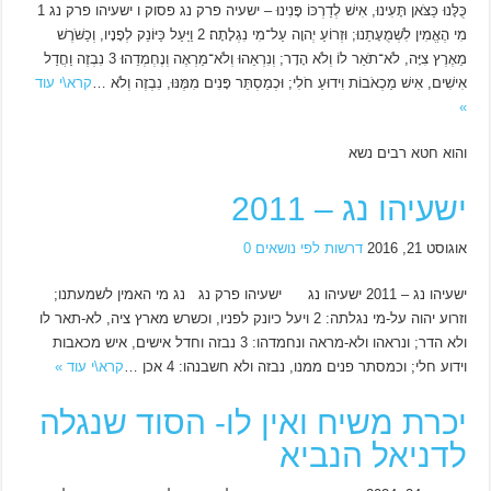
כֻּלָּנוּ כַּצֹּאן תָּעִינוּ, אִישׁ לְדַרְכּוֹ פָּנִינוּ – ישעיה פרק נג פסוק ו ישעיהו פרק נג 1
מִי הֶאֱמִין לִשְׁמֻעָתֵנוּ; וּזְרוֹעַ יְהוָה עַל־מִי נִגְלָתָה׃ 2 וַיַּעַל כַּיּוֹנֵק לְפָנָיו, וְכַשֹּׁרֶשׁ
מֵאֶרֶץ צִיָּה, לֹא־תֹאַר לוֹ וְלֹא הָדָר; וְנִרְאֵהוּ וְלֹא־מַרְאֶה וְנֶחְמְדֵהוּ׃ 3 נִבְזֶה וַחֲדַל
אִישִׁים, אִישׁ מַכְאֹבוֹת וִידוּעַ חֹלִי; וּכְמַסְתֵּר פָּנִים מִמֶּנּוּ, נִבְזֶה וְלֹא …
קרא\י עוד
»
והוא חטא רבים נשא
ישעיהו נג – 2011
אוגוסט 21, 2016
דרשות לפי נושאים
0
ישעיהו נג – 2011 ישעיהו נג ישעיהו פרק נג נג מי האמין לשמעתנו;
וזרוע יהוה על-מי נגלתה: 2 ויעל כיונק לפניו, וכשרש מארץ ציה, לא-תאר לו
ולא הדר; ונראהו ולא-מראה ונחמדהו: 3 נבזה וחדל אישים, איש מכאבות
וידוע חלי; וכמסתר פנים ממנו, נבזה ולא חשבנהו: 4 אכן …
קרא\י עוד »
יכרת משיח ואין לו- הסוד שנגלה
לדניאל הנביא