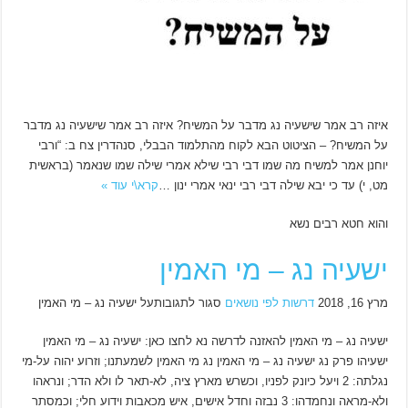
איזה רב אמר שישעיה נג מדבר על המשיח? איזה רב אמר שישעיה נג מדבר
על המשיח? – הציטוט הבא לקוח מהתלמוד הבבלי, סנהדרין צח ב: “ורבי
יוחנן אמר למשיח מה שמו דבי רבי שילא אמרי שילה שמו שנאמר (בראשית
מט, י) עד כי יבא שילה דבי רבי ינאי אמרי ינון …
קרא\י עוד »
והוא חטא רבים נשא
ישעיה נג – מי האמין
מרץ 16, 2018
דרשות לפי נושאים
סגור לתגובותעל ישעיה נג – מי האמין
ישעיה נג – מי האמין להאזנה לדרשה נא לחצו כאן: ישעיה נג – מי האמין
ישעיהו פרק נג ישעיה נג – מי האמין נג מי האמין לשמעתנו; וזרוע יהוה על-מי
נגלתה: 2 ויעל כיונק לפניו, וכשרש מארץ ציה, לא-תאר לו ולא הדר; ונראהו
ולא-מראה ונחמדהו: 3 נבזה וחדל אישים, איש מכאבות וידוע חלי; וכמסתר