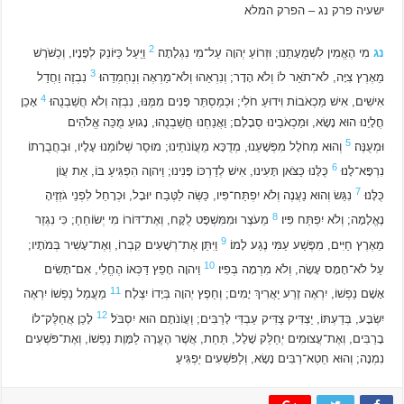
ישעיה פרק נג – הפרק המלא
2
נג
מִי הֶאֱמִין לִשְׁמֻעָתֵנוּ; וּזְרוֹעַ יְהוָה עַל־מִי נִגְלָתָה׃
וַיַּעַל כַּיּוֹנֵק לְפָנָיו, וְכַשֹּׁרֶשׁ
3
מֵאֶרֶץ צִיָּה, לֹא־תֹאַר לוֹ וְלֹא הָדָר; וְנִרְאֵהוּ וְלֹא־מַרְאֶה וְנֶחְמְדֵהוּ׃
נִבְזֶה וַחֲדַל
4
אִישִׁים, אִישׁ מַכְאֹבוֹת וִידוּעַ חֹלִי; וּכְמַסְתֵּר פָּנִים מִמֶּנּוּ, נִבְזֶה וְלֹא חֲשַׁבְנֻהוּ׃
אָכֵן
חֳלָיֵנוּ הוּא נָשָׂא, וּמַכְאֹבֵינוּ סְבָלָם; וַאֲנַחְנוּ חֲשַׁבְנֻהוּ, נָגוּעַ מֻכֵּה אֱלֹהִים
5
וּמְעֻנֶּה׃
וְהוּא מְחֹלָל מִפְּשָׁעֵנוּ, מְדֻכָּא מֵעֲוֹנֹתֵינוּ; מוּסַר שְׁלוֹמֵנוּ עָלָיו, וּבַחֲבֻרָתוֹ
6
נִרְפָּא־לָנוּ׃
כֻּלָּנוּ כַּצֹּאן תָּעִינוּ, אִישׁ לְדַרְכּוֹ פָּנִינוּ; וַיהוָה הִפְגִּיעַ בּוֹ, אֵת עֲוֹן
7
כֻּלָּנוּ׃
נִגַּשׂ וְהוּא נַעֲנֶה וְלֹא יִפְתַּח־פִּיו, כַּשֶּׂה לַטֶּבַח יוּבָל, וּכְרָחֵל לִפְנֵי גֹזְזֶיהָ
8
נֶאֱלָמָה; וְלֹא יִפְתַּח פִּיו׃
מֵעֹצֶר וּמִמִּשְׁפָּט לֻקָּח, וְאֶת־דּוֹרוֹ מִי יְשׂוֹחֵחַ; כִּי נִגְזַר
9
מֵאֶרֶץ חַיִּים, מִפֶּשַׁע עַמִּי נֶגַע לָמוֹ׃
וַיִּתֵּן אֶת־רְשָׁעִים קִבְרוֹ, וְאֶת־עָשִׁיר בְּמֹתָיו;
10
עַל לֹא־חָמָס עָשָׂה, וְלֹא מִרְמָה בְּפִיו׃
וַיהוָה חָפֵץ דַּכְּאוֹ הֶחֱלִי, אִם־תָּשִׂים
11
אָשָׁם נַפְשׁוֹ, יִרְאֶה זֶרַע יַאֲרִיךְ יָמִים; וְחֵפֶץ יְהוָה בְּיָדוֹ יִצְלָח׃
מֵעֲמַל נַפְשׁוֹ יִרְאֶה
12
יִשְׂבָּע, בְּדַעְתּוֹ, יַצְדִּיק צַדִּיק עַבְדִּי לָרַבִּים; וַעֲוֹנֹתָם הוּא יִסְבֹּל׃
לָכֵן אֲחַלֶּק־לוֹ
בָרַבִּים, וְאֶת־עֲצוּמִים יְחַלֵּק שָׁלָל, תַּחַת, אֲשֶׁר הֶעֱרָה לַמָּוֶת נַפְשׁוֹ, וְאֶת־פֹּשְׁעִים
נִמְנָה; וְהוּא חֵטְא־רַבִּים נָשָׂא, וְלַפֹּשְׁעִים יַפְגִּיעַ׃