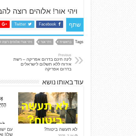
ויהי אור! אלוהים רוצה להב
Twitter
Facebook
שתף
Tags
בראשית
ויהי אור
ויהי אור! אלוהים רוצה ל
Previous
לינה חינם בדרום אפריקה – רשת
אירוח ללא תשלום לישראלים
בדרום אפריקה
עוד באותו נושא
לא תעשה ביטוח?
עם ישר
שלו! ו
יוני 2, 2025