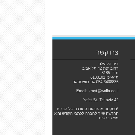
צרו קשר
בית הקהילה
רחוב יפת 42 תל אביב
ת.ד. 8185
ת"א-יפו 6108101
054-3408835 גם בוואטסאפ
Email: kmyt@walla.co.il
42 Yefet St. Tel aviv
*הטקסט מהתרגום המודרני של הברית
החדשה שייך לחברה לכתבי הקודש והוא
מוצג ברשות.