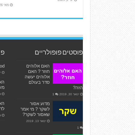
מאי 26, 2024
פוסטים פופולריים
פו
האם אלוהים
God
חוזר ? האם
ינ
אלוהים יעשה
האם
סדר בעולם
מעש
הזה?
אפ
ינואר 30, 2019
1
האם
מדוע אסור
לד
לשקר ? מי אמר
שאסור לשקר?
אפ
ינואר 13, 2019
1