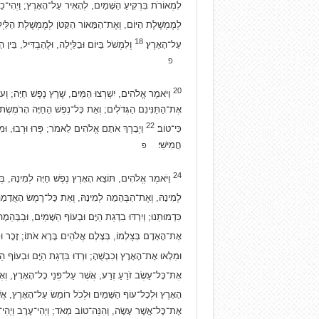
לִמְאוֹרֹת בִּרְקִיעַ הַשָּׁמַיִם, לְהָאִיר עַל־הָאָרֶץ; וַיְהִי־כֵן
לְמֶמְשֶׁלֶת הַיּוֹם, וְאֶת־הַמָּאוֹר הַקָּטֹן לְמֶמְשֶׁלֶת הַלַּיְ
18
עַל־הָאָרֶץ׃
וְלִמְשֹׁל בַּיּוֹם וּבַלַּיְלָה, וּלֲהַבְדִּיל, בֵּין
פ
20
וַיֹּאמֶר אֱלֹהִים, יִשְׁרְצוּ הַמַּיִם, שֶׁרֶץ נֶפֶשׁ חַיָּה; וְ
אֶת־הַתַּנִּינִם הַגְּדֹלִים; וְאֵת כָּל־נֶפֶשׁ הַחַיָּה הָרֹמֶשֶׂת 
22
כִּי־טוֹב׃
וַיְבָרֶךְ אֹתָם אֱלֹהִים לֵאמֹר; פְּרוּ וּרְבוּ, וּמִל
חֲמִישִׁי׃
פ
24
וַיֹּאמֶר אֱלֹהִים, תּוֹצֵא הָאָרֶץ נֶפֶשׁ חַיָּה לְמִינָהּ, בְּהֵ
לְמִינָהּ, וְאֶת־הַבְּהֵמָה לְמִינָהּ, וְאֵת כָּל־רֶמֶשׂ הָאֲדָמָה 
כִּדְמוּתֵנוּ; וְיִרְדּוּ בִדְגַת הַיָּם וּבְעוֹף הַשָּׁמַיִם, וּבַבּ
אֶת־הָאָדָם בְּצַלְמוֹ, בְּצֶלֶם אֱלֹהִים בָּרָא אֹתוֹ; זָכָר ו
וּמִלְאוּ אֶת־הָאָרֶץ וְכִבְשֻׁהָ; וּרְדוּ בִּדְגַת הַיָּם וּבְעוֹף 
אֶת־כָּל־עֵשֶׂב זֹרֵעַ זֶרַע, אֲשֶׁר עַל־פְּנֵי כָל־הָאָרֶץ, וְאֶ
הָאָרֶץ וּלְכָל־עוֹף הַשָּׁמַיִם וּלְכֹל רוֹמֵשׂ עַל־הָאָרֶץ, אֲשׁ
אֶת־כָּל־אֲשֶׁר עָשָׂה, וְהִנֵּה־טוֹב מְאֹד; וַיְהִי־עֶרֶב וַיְהִי־בֹ