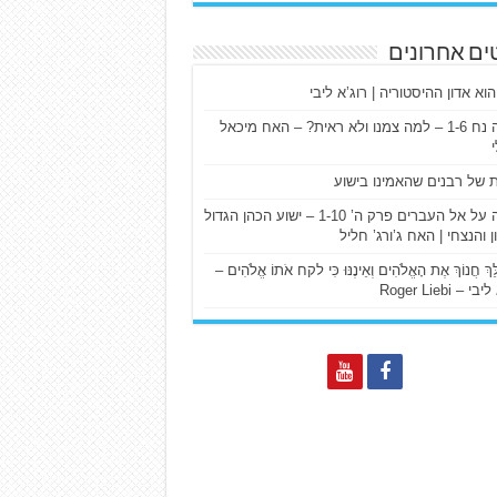
ים אחרונים
הוא אדון ההיסטוריה | רוג’א ליבי
ישעיה נח 1-6 – למה צמנו ולא ראית? – האח מיכאל
ת של רבנים שהאמינו בישוע
דרשה על אל העברים פרק ה’ 1-10 – ישוע הכהן הגדול
ן והנצחי | האח ג’ורג’ חליל
הַלֵּךְ חֲנוֹךְ אֶת הָאֱלֹהִים וְאֵינֶנּוּ כִּי לקח אֹתוֹ אֱלֹהִים –
 – Roger Liebi