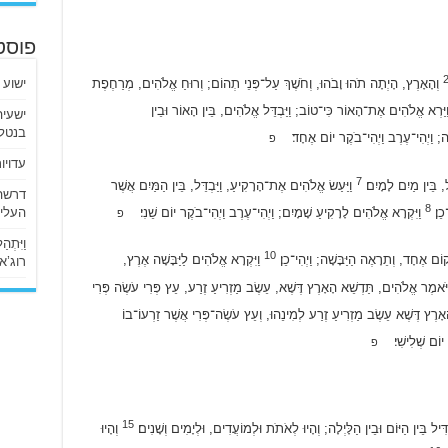
פוסט
וְהָאָרֶץ, הָיְתָה תֹהוּ וָבֹהוּ, וְחֹשֶׁךְ עַל־פְּנֵי תְהוֹם; וְרוּחַ אֱלֹהִים, מְרַחֶפֶת
ישוע 
יַּרְא אֱלֹהִים אֶת־הָאוֹר כִּי־טוֹב; וַיַּבְדֵּל אֱלֹהִים, בֵּין הָאוֹר וּבֵין
בנטלי
לָה; וַיְהִי־עֶרֶב וַיְהִי־בֹקֶר יוֹם אֶחָד׃
פ
עדויו
7
ל, בֵּין מַיִם לָמָיִם׃
וַיַּעַשׂ אֱלֹהִים אֶת־הָרָקִיעַ, וַיַּבְדֵּל, בֵּין הַמַּיִם אֲשֶׁר
8
כֵן׃
וַיִּקְרָא אֱלֹהִים לָרָקִיעַ שָׁמָיִם; וַיְהִי־עֶרֶב וַיְהִי־בֹקֶר יוֹם שֵׁנִי׃
העליו
פ
וַיִּתְ
10
ֹם אֶחָד, וְתֵרָאֶה הַיַּבָּשָׁה; וַיְהִי־כֵן׃
וַיִּקְרָא אֱלֹהִים לַיַּבָּשָׁה אֶרֶץ,
רוג’א ליבי
יֹּאמֶר אֱלֹהִים, תַּדְשֵׁא הָאָרֶץ דֶּשֶׁא, עֵשֶׂב מַזְרִיעַ זֶרַע, עֵץ פְּרִי עֹשֶׂה פְּרִי
אָרֶץ דֶּשֶׁא עֵשֶׂב מַזְרִיעַ זֶרַע לְמִינֵהוּ, וְעֵץ עֹשֶׂה־פְּרִי אֲשֶׁר זַרְעוֹ־בוֹ
ר יוֹם שְׁלִישִׁי׃
פ
15
ל בֵּין הַיּוֹם וּבֵין הַלָּיְלָה; וְהָיוּ לְאֹתֹת וּלְמוֹעֲדִים, וּלְיָמִים וְשָׁנִים׃
וְהָיוּ