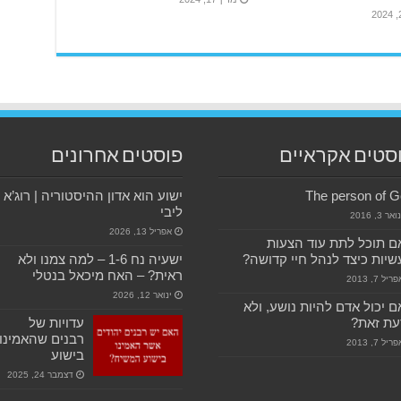
סטים אקראיים
פוסטים אחרונים
The person of 
ישוע הוא אדון ההיסטוריה | רוג’א
ליבי
ואר 3, 2016
אפריל 13, 2026
 תוכל לתת עוד הצעות
יות כיצד לנהל חיי קדושה?
ישעיה נח 1-6 – למה צמנו ולא
ראית? – האח מיכאל בנטלי
ריל 7, 2013
ינואר 12, 2026
 יכול אדם להיות נושע, ולא
עת זאת?
עדויות של
רבנים שהאמינו
ריל 7, 2013
בישוע
דצמבר 24, 2025