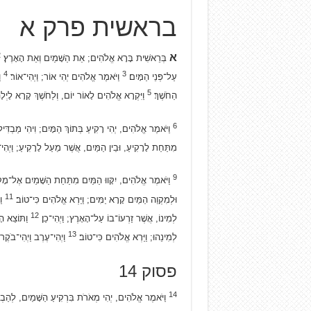
בראשית פרק א
2
א
בְּרֵאשִׁית בָּרָא אֱלֹהִים; אֵת הַשָּׁמַיִם וְאֵת הָאָרֶץ׃
4
3
עַל־פְּנֵי הַמָּיִם׃
וַיֹּאמֶר אֱלֹהִים יְהִי אוֹר; וַיְהִי־אוֹר׃
וַ
5
הַחֹשֶׁךְ׃
וַיִּקְרָא אֱלֹהִים לָאוֹר יוֹם, וְלַחֹשֶׁךְ קָרָא לָיְ
6
וַיֹּאמֶר אֱלֹהִים, יְהִי רָקִיעַ בְּתוֹךְ הַמָּיִם; וִיהִי מַבְדִּי
מִתַּחַת לָרָקִיעַ, וּבֵין הַמַּיִם, אֲשֶׁר מֵעַל לָרָקִיעַ; וַיְהִי־
9
וַיֹּאמֶר אֱלֹהִים, יִקָּווּ הַמַּיִם מִתַּחַת הַשָּׁמַיִם אֶל־מָקו
11
וּלְמִקְוֵה הַמַּיִם קָרָא יַמִּים; וַיַּרְא אֱלֹהִים כִּי־טוֹב׃
וַ
12
לְמִינוֹ, אֲשֶׁר זַרְעוֹ־בוֹ עַל־הָאָרֶץ; וַיְהִי־כֵן׃
וַתּוֹצֵא הָ
13
לְמִינֵהוּ; וַיַּרְא אֱלֹהִים כִּי־טוֹב׃
וַיְהִי־עֶרֶב וַיְהִי־בֹקֶ
פסוק 14
14
וַיֹּאמֶר אֱלֹהִים, יְהִי מְאֹרֹת בִּרְקִיעַ הַשָּׁמַיִם, לְהַבְדִּי