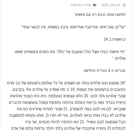
מרץ 26, 2023
צפייה בדרשות
למיטה אתה נכנס רק עם אישתך
“עַל־כֵּן יַעֲזָב־אִישׁ, אֶת־אָבִיו וְאֶת־אִמּוֹ; וְדָבַק בְּאִשְׁתּוֹ, וְהָיוּ לְבָשָׂר אֶחָד”
בראשית ב 24
“חַיֵּי אִישׁוּת יְכֻבְּדוּ אֵצֶל הַכֹּל וִיצוּעֲכֶם אַל יְחֻלַּל. אֶת הַזּוֹנִים וְהַנּוֹאֲפִים יִשְׁפֹּט
אֱלֹהִים. “
עברים יג 4 הברית החדשה
“18 וְאָמְנָם זַעַם אֱלֹהִים נִגְלֶה מִן הַשָּׁמַיִם עַל כָּל עַוְלָתָם וְרִשְׁעָתָם שֶׁל בְּנֵי אָדָם
הַמְעַכְּבִים בְּרִשְׁעָתָם אֶת הָאֱמֶת; 19 כִּי מַה שֶּׁנּוֹדַע עַל אֱלֹהִים גָּלוּי בְּקִרְבָּם,
שֶׁהֲרֵי אֱלֹהִים גִּלָּה לָהֶם. 20 הֲלֹא עַצְמוּתוֹ הַנֶּעְלֶמֶת, הִיא כֹּחוֹ הַנִּצְחִי וֵאלֹהוּתוֹ,
נִרְאֵית בְּבֵרוּר מֵאָז בְּרִיאַת הָעוֹלָם בִּהְיוֹתָהּ נִתְפֶּסֶת בַּשֵֹכֶל בְּאֶמְצָעוּת הַדְּבָרִים
שֶׁנִּבְרְאוּ. לָכֵן אֵין לָהֶם בַּמֶּה לְהִצְטַדֵּק, 21 שֶׁהֲרֵי לַמְרוֹת שֶׁיּוֹדְעִים הֵם אֶת
אֱלֹהִים לֹא כִּבְּדוּ אוֹתוֹ כָּרָאוּי לֵאלֹהִים, אַף לֹא הוֹדוּ לוֹ, אֶלָּא נִתְפְּסוּ לְמַחֲשֶׁבֶת
הֶבֶל וְנִטַּמְטֵם לִבָּם הָאֱוִילִי. 22 הֵם הִתְיַמְּרוּ לִהְיוֹת חֲכָמִים, אַךְ נִהְיוּ
לִכְסִילִים 23 וְהֵמִירוּ אֶתכְּבוֹדוֹ שֶׁל אֱלֹהִים בִּלְתִּי חוֹלֵף בִּדְמוּת צַלְמוֹ שֶׁל אָדָם