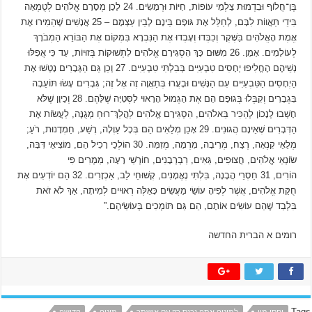
בֶּן־חֲלוֹף וּבִדְמוּת צַלְמֵי עוֹפוֹת, חַיּוֹת וּרְמָשִׂים. 24 לָכֵן מְסָרָם אֱלֹהִים לְטֻמְאָה
בִּידֵי תַּאֲווֹת לִבָּם, לְחַלֵּל אֶת גּוּפָם בֵּינָם לְבֵין עַצְמָם – 25 אֲנָשִׁים שֶׁהֵמִירוּ אֶת
אֱמֶת הָאֱלֹהִים בַּשֶּׁקֶר וְכִבְּדוּ וְעָבְדוּ אֶת הַנִּבְרָא בִּמְקוֹם אֶת הַבּוֹרֵא הַמְבֹרָךְ
לְעוֹלָמִים. אָמֵן. 26 מִשּׁוּם כָּךְ הִסְגִּירָם אֱלֹהִים לִתְשׁוּקוֹת בְּזוּיוֹת, עַד כִּי אֲפִלּוּ
נְשֵׁיהֶם הֶחֱלִיפוּ יְחָסִים טִבְעִיִּים בְּבִלְתִּי טִבְעִיִּים. 27 וְכֵן גַּם הַגְּבָרִים נָטְשׁוּ אֶת
הַיְחָסִים הַטִּבְעִיִּים עִם הַנָּשִׁים וּבָעֲרוּ בְּתַאֲוָה זֶה אֶל זֶה; גְּבָרִים עָשׂוּ תּוֹעֵבָה
בִּגְבָרִים וְקִבְּלוּ בְּגוּפָם הֵם אֶת הַגְּמוּל הָרָאוּי לַסְּטִיָּה שֶׁלָּהֶם. 28 וְכֵיוָן שֶׁלֹּא
חָשְׁבוּ לְנָכוֹן לְהַכִּיר בֵּאלֹהִים, הִסְגִּירָם אֱלֹהִים לַהֲלַךְ־רוּחַ מְגֻנֶּה, לַעֲשׂוֹת אֶת
הַדְּבָרִים שֶׁאֵינָם הֲגוּנִים. 29 אָכֵן מְלֵאִים הֵם בְּכָל עַוְלָה, רֶשַׁע, חַמְדָנוּת, רֹעַ;
מְלֵאֵי קִנְאָה, רֶצַח, מְרִיבָה, מִרְמָה, מְזִמָּה. 30 הוֹלְכֵי רָכִיל הֵם, מוֹצִיאֵי דִּבָּה,
שׂוֹנְאֵי אֱלֹהִים, חֲצוּפִים, גֵּאִים, רַבְרְבָנִים, חוֹרְשֵׁי רָעָה, מַמְרִים פִּי
הוֹרִים, 31 חַסְרֵי הֲבָנָה, בִּלְתִּי נֶאֱמָנִים, קְשׁוּחֵי לֵב, אַכְזָרִים. 32 הֵם יוֹדְעִים אֶת
חֻקַּת אֱלֹהִים, אֲשֶׁר לְפִיהָ עוֹשֵׂי מַעֲשִׂים כָּאֵלֶּה רְאוּיִים לְמִיתָה, אַךְ לֹא זֹאת
בִּלְבַד שֶׁהֵם עוֹשִׂים אוֹתָם, הֵם גַּם תּוֹמְכִים בְּעוֹשֵׂיהֶם.”
רומים א הברית החדשה
Tags