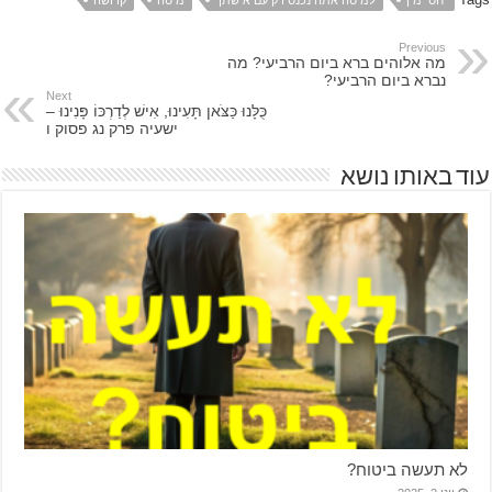
יחסי מין
למיטה אתה נכנס רק עם אישתך
מיטה
קדושה
Previous
מה אלוהים ברא ביום הרביעי? מה
נברא ביום הרביעי?
Next
כֻּלָּנוּ כַּצֹּאן תָּעִינוּ, אִישׁ לְדַרְכּוֹ פָּנִינוּ –
ישעיה פרק נג פסוק ו
עוד באותו נושא
לא תעשה ביטוח?