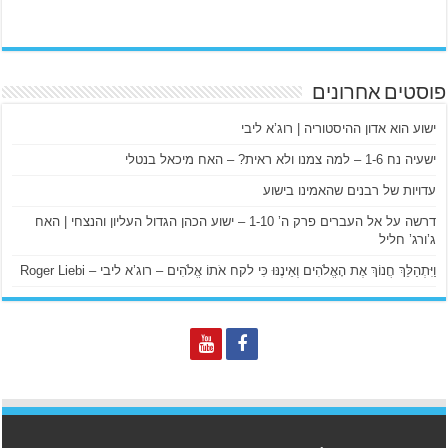
פוסטים אחרונים
ישוע הוא אדון ההיסטוריה | רוג’א ליבי
ישעיה נח 1-6 – למה צמנו ולא ראית? – האח מיכאל בנטלי
עדויות של רבנים שהאמינו בישוע
דרשה על אל העברים פרק ה’ 1-10 – ישוע הכהן הגדול העליון והנצחי | האח
ג’ורג’ חליל
וַיִּתְהַלֵּךְ חֲנוֹךְ אֶת הָאֱלֹהִים וְאֵינֶנּוּ כִּי לקח אֹתוֹ אֱלֹהִים – רוג’א ליבי – Roger Liebi