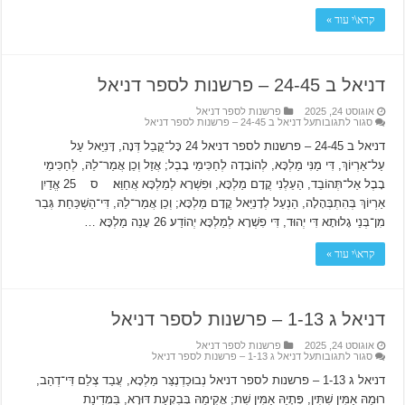
קרא\י עוד »
דניאל ב 24-45 – פרשנות לספר דניאל
אוגוסט 24, 2025
פרשנות לספר דניאל
סגור לתגובות
על דניאל ב 24-45 – פרשנות לספר דניאל
דניאל ב 24-45 – פרשנות לספר דניאל 24 כָּל־קֳבֵל דְּנָה, דָּנִיֵּאל עַל
עַל־אַרְיוֹךְ, דִּי מַנִּי מַלְכָּא, לְהוֹבָדָה לְחַכִּימֵי בָבֶל; אֲזַל וְכֵן אֲמַר־לֵהּ, לְחַכִּימֵי
בָבֶל אַל־תְּהוֹבֵד, הַעֵלְנִי קֳדָם מַלְכָּא, וּפִשְׁרָא לְמַלְכָּא אֲחַוֵּא׃ ס 25 אֱדַיִן
אַרְיוֹךְ בְּהִתְבְּהָלָה, הַנְעֵל לְדָנִיֵּאל קֳדָם מַלְכָּא; וְכֵן אֲמַר־לֵהּ, דִּי־הַשְׁכַּחַת גְּבַר
מִן־בְּנֵי גָלוּתָא דִּי יְהוּד, דִּי פִשְׁרָא לְמַלְכָּא יְהוֹדַע׃ 26 עָנֵה מַלְכָּא …
קרא\י עוד »
דניאל ג 1-13 – פרשנות לספר דניאל
אוגוסט 24, 2025
פרשנות לספר דניאל
סגור לתגובות
על דניאל ג 1-13 – פרשנות לספר דניאל
דניאל ג 1-13 – פרשנות לספר דניאל נְבוּכַדְנֶצַּר מַלְכָּא, עֲבַד צְלֵם דִּי־דְהַב,
רוּמֵהּ אַמִּין שִׁתִּין, פְּתָיֵהּ אַמִּין שִׁת; אֲקִימֵהּ בְּבִקְעַת דּוּרָא, בִּמְדִינַת