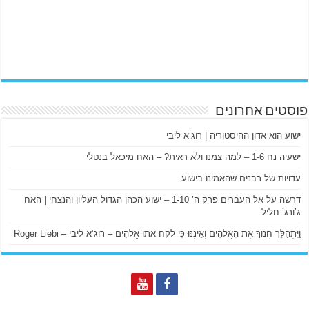
פוסטים אחרונים
ישוע הוא אדון ההיסטוריה | רוג’א ליבי
ישעיה נח 1-6 – למה צמנו ולא ראית? – האח מיכאל בנטלי
עדויות של רבנים שהאמינו בישוע
דרשה על אל העברים פרק ה’ 1-10 – ישוע הכהן הגדול העליון והנצחי | האח
ג’ורג’ חליל
וַיִּתְהַלֵּךְ חֲנוֹךְ אֶת הָאֱלֹהִים וְאֵינֶנּוּ כִּי לקח אֹתוֹ אֱלֹהִים – רוג’א ליבי – Roger Liebi