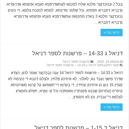
בָּבֶל׃ 2 וּנְבוּכַדְנֶצַּר מַלְכָּא שְׁלַח לְמִכְנַשׁ לַאֲחַשְׁדַּרְפְּנַיָּא סִגְנַיָּא וּפַחֲוָתָא אֲדַרְגָּזְרַיָּא
גְדָבְרַיָּא דְּתָבְרַיָּא תִּפְתָּיֵא, וְכֹל שִׁלְטֹנֵי מְדִינָתָא; לְמֵתֵא לַחֲנֻכַּת צַלְמָא, דִּי הֲקֵים
נְבוּכַדְנֶצַּר מַלְכָּא׃ 3 בֵּאדַיִן מִתְכַּנְּשִׁין אֲחַשְׁדַּרְפְּנַיָּא סִגְנַיָּא וּפַחֲוָתָא אֲדַרְגָּזְרַיָּא
גְדָבְרַיָּא דְּתָבְרַיָּא …
קרא\י עוד »
דניאל ג 14-33 – פרשנות לספר דניאל
אוגוסט 24, 2025
פרשנות לספר דניאל
סגור לתגובות
על דניאל ג 14-33 – פרשנות לספר דניאל
דניאל ג 14-33 – פרשנות לספר דניאל 14 עָנֵה נְבֻכַדְנֶצַּר וְאָמַר לְהוֹן, הַצְדָּא
שַׁדְרַךְ מֵישַׁךְ וַעֲבֵד נְגוֹ; לֵאלָהַי, לָא אִיתֵיכוֹן פָּלְחִין, וּלְצֶלֶם דַּהֲבָא דִּי הֲקֵימֶת לָא
סָגְדִין׃ 15 כְּעַן הֵן אִיתֵיכוֹן עֲתִידִין, דִּי בְעִדָּנָא דִּי־תִשְׁמְעוּן קָל קַרְנָא מַשְׁרוֹקִיתָא
קִיתָרֹס (קַתְרוֹס) שַׂבְּכָא פְּסַנְתֵּרִין וְסוּמְפֹּנְיָה וְכֹל זְנֵי זְמָרָא, תִּפְּלוּן וְתִסְגְּדוּן
לְצַלְמָא דִי־עַבְדֵת, וְהֵן לָא תִסְגְּדוּן, …
קרא\י עוד »
דניאל ד 1-15 – פרשנות לספר דניאל