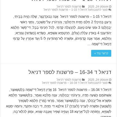
אוגוסט 24, 2025
פרשנות לספר דניאל
סגור לתגובות
על דניאל ד 1-15 – פרשנות לספר דניאל
דניאל ד 1-15 – פרשנות לספר דניאל אֲנָה נְבוּכַדְנֶצַּר, שְׁלֵה הֲוֵית בְּבֵיתִי,
וְרַעְנַן בְּהֵיכְלִי׃ 2 חֵלֶם חֲזֵית וִידַחֲלִנַּנִי; וְהַרְהֹרִין עַל־מִשְׁכְּבִי, וְחֶזְוֵי רֵאשִׁי
יְבַהֲלֻנַּנִי׃ 3 וּמִנִּי שִׂים טְעֵם, לְהַנְעָלָה קָדָמַי, לְכֹל חַכִּימֵי בָבֶל; דִּי־פְשַׁר חֶלְמָא
יְהוֹדְעֻנַּנִי׃ 4 בֵּאדַיִן עָלֲלִין (עָלִּין), חַרְטֻמַיָּא אָשְׁפַיָּא, כַּשְׂדָּיֵא (כַּשְׂדָּאֵי) וְגָזְרַיָּא;
וְחֶלְמָא, אָמַר אֲנָה קֳדָמֵיהוֹן, וּפִשְׁרֵהּ לָא־מְהוֹדְעִין לִי׃ 5 וְעַד אָחֳרֵין עַל קָדָמַי
דָּנִיֵּאל דִּי־שְׁמֵהּ …
קרא\י עוד »
דניאל ד 16-34 – פרשנות לספר דניאל
אוגוסט 24, 2025
פרשנות לספר דניאל
סגור לתגובות
על דניאל ד 16-34 – פרשנות לספר דניאל
דניאל ד 16-34 – פרשנות לספר דניאל 16 אֱדַיִן דָּנִיֵּאל דִּי־שְׁמֵהּ בֵּלְטְשַׁאצַּר,
אֶשְׁתּוֹמַם כְּשָׁעָה חֲדָה, וְרַעְיֹנֹהִי יְבַהֲלֻנֵּהּ; עָנֵה מַלְכָּא וְאָמַר, בֵּלְטְשַׁאצַּר חֶלְמָא
וּפִשְׁרֵא אַל־יְבַהֲלָךְ, עָנֵה בֵלְטְשַׁאצַּר וְאָמַר, מָרְאִי (מָרִי) חֶלְמָא לְשָׂנְאַיִךְ
(לְשָׂנְאָךְ) וּפִשְׁרֵהּ לְעָרַיִךְ (לְעָרָךְ)׃ 17 אִילָנָא דִּי חֲזַיְתָ, דִּי רְבָה וּתְקִף; וְרוּמֵהּ יִמְטֵא
לִשְׁמַיָּא, וַחֲזוֹתֵהּ לְכָל־אַרְעָא׃ 18 וְעָפְיֵהּ שַׁפִּיר וְאִנְבֵּהּ שַׂגִּיא, וּמָזוֹן לְכֹלָּא־בֵהּ;