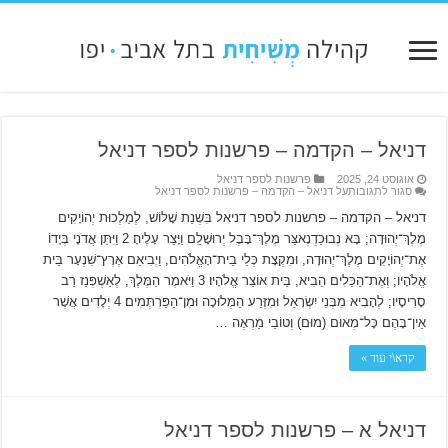
דניאל – הקדמה – פרשנות לספר דניאל
אוגוסט 24, 2025
פרשנות לספר דניאל
סגור לתגובות
על דניאל – הקדמה – פרשנות לספר דניאל
דניאל – הקדמה – פרשנות לספר דניאל בִּשְׁנַת שָׁלוֹשׁ, לְמַלְכוּת יְהוֹיָקִים
מֶלֶךְ־יְהוּדָה; בָּא נְבוּכַדְנֶאצַּר מֶלֶךְ־בָּבֶל יְרוּשָׁלִַם וַיָּצַר עָלֶיהָ׃ 2 וַיִּתֵּן אֲדֹנָי בְּיָדוֹ
אֶת־יְהוֹיָקִים מֶלֶךְ־יְהוּדָה, וּמִקְצָת כְּלֵי בֵית־הָאֱלֹהִים, וַיְבִיאֵם אֶרֶץ־שִׁנְעָר בֵּית
אֱלֹהָיו; וְאֶת־הַכֵּלִים הֵבִיא, בֵּית אוֹצַר אֱלֹהָיו׃ 3 וַיֹּאמֶר הַמֶּלֶךְ, לְאַשְׁפְּנַז רַב
סָרִיסָיו; לְהָבִיא מִבְּנֵי יִשְׂרָאֵל וּמִזֶּרַע הַמְּלוּכָה וּמִן־הַפַּרְתְּמִים׃ 4 יְלָדִים אֲשֶׁר
אֵין־בָּהֶם כָּל־מְאוּם (מוּם) וְטוֹבֵי מַרְאֶה …
קרא\י עוד »
דניאל א – פרשנות לספר דניאל