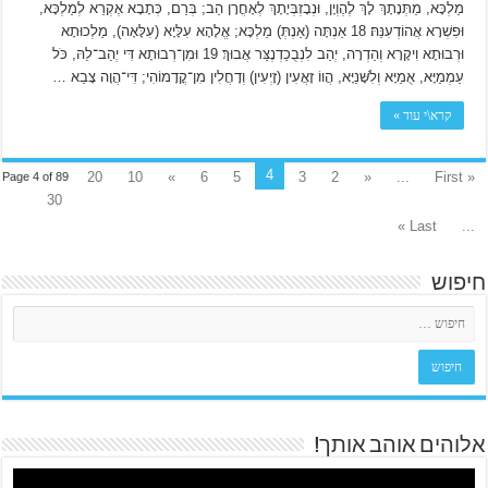
מַלְכָּא, מַתְּנָתָךְ לָךְ לֶהֶוְיָן, וּנְבָזְבְּיָתָךְ לְאָחֳרָן הַב; בְּרַם, כְּתָבָא אֶקְרֵא לְמַלְכָּא,
וּפִשְׁרָא אֲהוֹדְעִנֵּהּ׃ 18 אַנְתָּה (אַנְתְּ) מַלְכָּא; אֱלָהָא עִלָּיָא (עִלָּאָה), מַלְכוּתָא
וּרְבוּתָא וִיקָרָא וְהַדְרָה, יְהַב לִנְבֻכַדְנֶצַּר אֲבוּךְ׃ 19 וּמִן־רְבוּתָא דִּי יְהַב־לֵהּ, כֹּל
עַמְמַיָּא, אֻמַיָּא וְלִשָּׁנַיָּא, הֲווֹ זָאֲעִין (זָיְעִין) וְדָחֲלִין מִן־קֳדָמוֹהִי; דִּי־הֲוָה צָבֵא …
קרא\י עוד »
4
20
10
»
6
5
3
2
«
...
« First
Page 4 of 89
30
Last »
...
חיפוש
אלוהים אוהב אותך!