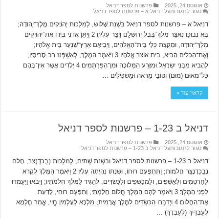
אוגוסט 24, 2025
פרשנות לספר דניאל
סגור לתגובות
על דניאל א – פרשנות לספר דניאל
דניאל א – פרשנות לספר דניאל בִּשְׁנַת שָׁלוֹשׁ, לְמַלְכוּת יְהוֹיָקִים מֶלֶךְ־יְהוּדָה;
בָּא נְבוּכַדְנֶאצַּר מֶלֶךְ־בָּבֶל יְרוּשָׁלִַם וַיָּצַר עָלֶיהָ׃ 2 וַיִּתֵּן אֲדֹנָי בְּיָדוֹ אֶת־יְהוֹיָקִים
מֶלֶךְ־יְהוּדָה, וּמִקְצָת כְּלֵי בֵית־הָאֱלֹהִים, וַיְבִיאֵם אֶרֶץ־שִׁנְעָר בֵּית אֱלֹהָיו;
וְאֶת־הַכֵּלִים הֵבִיא, בֵּית אוֹצַר אֱלֹהָיו׃ 3 וַיֹּאמֶר הַמֶּלֶךְ, לְאַשְׁפְּנַז רַב סָרִיסָיו;
לְהָבִיא מִבְּנֵי יִשְׂרָאֵל וּמִזֶּרַע הַמְּלוּכָה וּמִן־הַפַּרְתְּמִים׃ 4 יְלָדִים אֲשֶׁר אֵין־בָּהֶם
כָּל־מְאוּם (מוּם) וְטוֹבֵי מַרְאֶה וּמַשְׂכִּילִים …
קרא\י עוד »
דניאל ב 1-23 – פרשנות לספר דניאל
אוגוסט 24, 2025
פרשנות לספר דניאל
סגור לתגובות
על דניאל ב 1-23 – פרשנות לספר דניאל
דניאל ב 1-23 – פרשנות לספר דניאל וּבִשְׁנַת שְׁתַּיִם, לְמַלְכוּת נְבֻכַדְנֶצַּר, חָלַם
נְבֻכַדְנֶצַּר חֲלֹמוֹת; וַתִּתְפָּעֶם רוּחוֹ, וּשְׁנָתוֹ נִהְיְתָה עָלָיו׃ 2 וַיֹּאמֶר הַמֶּלֶךְ לִקְרֹא
לַחַרְטֻמִּים וְלָאַשָּׁפִים, וְלַמְכַשְּׁפִים וְלַכַּשְׂדִּים, לְהַגִּיד לַמֶּלֶךְ חֲלֹמֹתָיו; וַיָּבֹאוּ וַיַּעַמְדוּ
לִפְנֵי הַמֶּלֶךְ׃ 3 וַיֹּאמֶר לָהֶם הַמֶּלֶךְ חֲלוֹם חָלָמְתִּי; וַתִּפָּעֶם רוּחִי, לָדַעַת
אֶת־הַחֲלוֹם׃ 4 וַיְדַבְּרוּ הַכַּשְׂדִּים לַמֶּלֶךְ אֲרָמִית; מַלְכָּא לְעָלְמִין חֱיִי, אֱמַר חֶלְמָא
לְעַבְדַּיִךְ (לְעַבְדָךְ) …