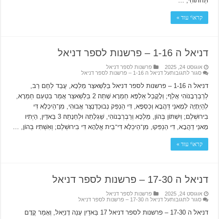
תְּחֹתוֹהִי, …
קרא\י עוד »
דניאל ה 1-16 – פרשנות לספר דניאל
אוגוסט 24, 2025
פרשנות לספר דניאל
סגור לתגובות
על דניאל ה 1-16 – פרשנות לספר דניאל
דניאל ה 1-16 – פרשנות לספר דניאל בֵּלְשַׁאצַּר מַלְכָּא, עֲבַד לְחֶם רַב,
לְרַבְרְבָנוֹהִי אֲלַף; וְלָקֳבֵל אַלְפָּא חַמְרָא שָׁתֵה׃ 2 בֵּלְשַׁאצַּר אֲמַר בִּטְעֵם חַמְרָא,
לְהַיְתָיָה לְמָאנֵי דַּהֲבָא וְכַסְפָּא, דִּי הַנְפֵּק נְבוּכַדְנֶצַּר אֲבוּהִי, מִן־הֵיכְלָא דִּי
בִירוּשְׁלֶם; וְיִשְׁתּוֹן בְּהוֹן, מַלְכָּא וְרַבְרְבָנוֹהִי, שֵׁגְלָתֵהּ וּלְחֵנָתֵהּ׃ 3 בֵּאדַיִן, הַיְתִיו
מָאנֵי דַהֲבָא, דִּי הַנְפִּקוּ, מִן־הֵיכְלָא דִּי־בֵית אֱלָהָא דִּי בִירוּשְׁלֶם; וְאִשְׁתִּיו בְּהוֹן, …
קרא\י עוד »
דניאל ה 17-30 – פרשנות לספר דניאל
אוגוסט 24, 2025
פרשנות לספר דניאל
סגור לתגובות
על דניאל ה 17-30 – פרשנות לספר דניאל
דניאל ה 17-30 – פרשנות לספר דניאל 17 בֵּאדַיִן עָנֵה דָנִיֵּאל, וְאָמַר קֳדָם