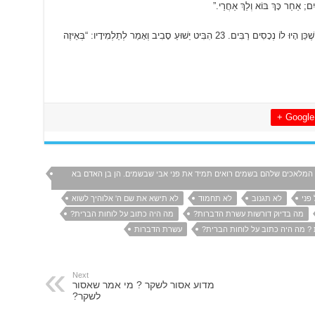
מַיִם; אַחַר כָּךְ בּוֹא וְלֵךְ אַחֲרַי.”
ֶׁכֵּן הָיוּ לוֹ נְכָסִים רַבִּים.
23
הִבִּיט יֵשׁוּעַ סָבִיב וְאָמַר לְתַלְמִידָיו: “בְּאֵיזֶה
Google +
י המלאכים שלהם בשמים רואים תמיד את פני אבי שבשמים. הן בן האדם בא
פני
לא תגנוב
לא תחמוד
לא תישא את שם ה' אלוהיך לשוא
מה בדיוק דורשות עשרת הדברות?
מה היה כתוב על לוחות הברית?
? מה היה כתוב על לוחות הברית?
עשרת הדברות
Next
מדוע אסור לשקר ? מי אמר שאסור
לשקר?