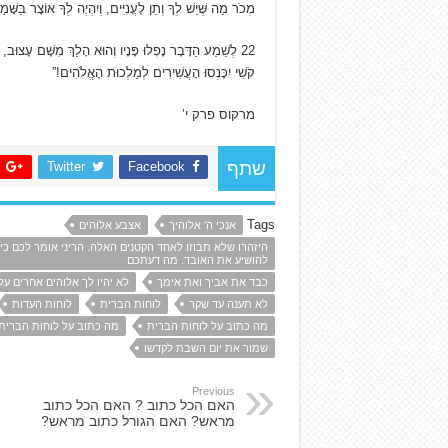
מְכֹר מַה שֶּׁיֵשׁ לְךָ וְתֵן לָעֲנִיִּים, וְיִהְיֶה לְךָ אוֹצָר בַּשָּׁ
22
לְשֵׁמַע הַדָּבָר נָפְלוּ פָּנָיו וְהוּא הָלַךְ מִשָּׁם עָצוּב, ש
קֹשִׁי יִכָּנְסוּ הָעֲשִׁירִים לְמַלְכוּת הָאֱלֹהִים!”
מרקוס פרק י’
Twitter
Facebook
שתף
Tags
אנכי ה' אלוהיך
אצבע אלוהים
היזהרו שלא תבוזו לאחד הקטנים האלה. הריני אומר לכם כ
להושיע את האובד. מה דעתכם
כבד את אביך ואת אימך
לא יהיו לך אלוהים אחרים על 
לא תענה עד שקר
לוחות הברית
לוחות העדות
מה כתוב על לוחות הברית
מה כתוב על לוחות הברית 
שמור את יום השבת לקדשו
Previous
האם הכל כתוב ? האם הכל כתוב
מראש? האם הגורל כתוב מראש?