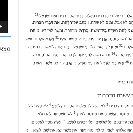
28
ֶה; כִּי עַל־פִּי הַדְּבָרִים הָאֵלֶּה, כָּרַתִּי אִתְּךָ בְּרִית וְאֶת־יִשְׂרָאֵל׃
לֶחֶם לֹא אָכַל, וּמַיִם לֹא שָׁתָה;
וַיִּכְתֹּב עַל־הַלֻּחֹת, אֵת דִּבְרֵי הַבְּרִית,
שְׁנֵי לֻחֹת הָעֵדֻת בְּיַד־מֹשֶׁה
, בְּרִדְתּוֹ מִן־הָהָר; וּמֹשֶׁה לֹא־יָדַע, כִּי קָרַן
31
 אֶת־מֹשֶׁה, וְהִנֵּה קָרַן עוֹר פָּנָיו; וַיִּירְאוּ מִגֶּשֶׁת אֵלָיו׃
וַיִּקְרָא אֲלֵהֶם מֹשֶׁה,
32
ה אֲלֵהֶם׃
וְאַחֲרֵי־כֵן נִגְּשׁוּ כָּל־בְּנֵי יִשְׂרָאֵל; וַיְצַוֵּם אֵת כָּל־אֲשֶׁר דִּבֶּר יְהוָה
מצא 
34
־פָּנָיו מַסְוֶה׃
וּבְבֹא מֹשֶׁה לִפְנֵי יְהוָה לְדַבֵּר אִתּוֹ, יָסִיר אֶת־הַמַּסְוֶה
35
ֶה׃
וְרָאוּ בְנֵי־יִשְׂרָאֵל אֶת־פְּנֵי מֹשֶׁה, כִּי קָרַן, עוֹר פְּנֵי מֹשֶׁה; וְהֵשִׁיב
ת הברית.
ת עשרת הדברות:
4
3
יִם מִבֵּית עֲבָדִים׃
לֹא יִהְיֶה־לְךָ אֱלֹהִים אֲחֵרִים עַל־פָּנָיַ׃
לֹא תַעֲשֶׂה־לְךָ
5
רֶץ מִתָּחַת; וַאֲשֶׁר בַּמַּיִם מִתַּחַת לָאָרֶץ׃
לֹא־תִשְׁתַּחְוֶה לָהֶם וְלֹא
6
ָבֹת עַל־בָּנִים עַל־שִׁלֵּשִׁים וְעַל־רִבֵּעִים לְשֹׂנְאָי׃
וְעֹשֶׂה חֶסֶד לַאֲלָפִים;
ה אֱלֹהֶיךָ לַשָּׁוְא; כִּי לֹא יְנַקֶּה יְהוָה, אֵת אֲשֶׁר־יִשָּׂא אֶת־שְׁמוֹ לַשָּׁוְא׃
פ