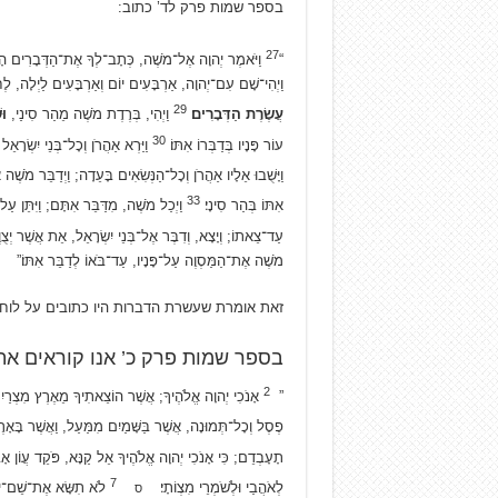
בספר שמות פרק לד’ כתוב:
27
“
וַיֹּאמֶר יְהוָה אֶל־מֹשֶׁה, כְּתָב־לְךָ אֶת־הַדְּבָרִים הָאֵלּ
וַיְהִי־שָׁם עִם־יְהוָה, אַרְבָּעִים יוֹם וְאַרְבָּעִים לַיְלָה, 
29
עֲשֶׂרֶת הַדְּבָרִים
׃
וַיְהִי, בְּרֶדֶת מֹשֶׁה מֵהַר סִינַי,
וּ
30
עוֹר פָּנָיו בְּדַבְּרוֹ אִתּוֹ׃
וַיַּרְא אַהֲרֹן וְכָל־בְּנֵי יִשְׂרָאֵל
וַיָּשֻׁבוּ אֵלָיו אַהֲרֹן וְכָל־הַנְּשִׂאִים בָּעֵדָה; וַיְדַבֵּר מֹשֶׁ
33
אִתּוֹ בְּהַר סִינָי׃
וַיְכַל מֹשֶׁה, מִדַּבֵּר אִתָּם; וַיִּתֵּן עַל
עַד־צֵאתוֹ; וְיָצָא, וְדִבֶּר אֶל־בְּנֵי יִשְׂרָאֵל, אֵת אֲשֶׁר יְצֻוּ
מֹשֶׁה אֶת־הַמַּסְוֶה עַל־פָּנָיו, עַד־בֹּאוֹ לְדַבֵּר אִתּוֹ׃”
זאת אומרת שעשרת הדברות היו כתובים על לוחו
בספר שמות פרק כ’ אנו קוראים א
2
”
אָנֹכִי יְהוָה אֱלֹהֶיךָ; אֲשֶׁר הוֹצֵאתִיךָ מֵאֶרֶץ מִצְרַ
פֶסֶל וְכָל־תְּמוּנָה, אֲשֶׁר בַּשָּׁמַיִם מִמַּעַל, וַאֲשֶׁר בָּאָ
תָעָבְדֵם; כִּי אָנֹכִי יְהוָה אֱלֹהֶיךָ אֵל קַנָּא, פֹּקֵד עֲוֹן א
7
לְאֹהֲבַי וּלְשֹׁמְרֵי מִצְוֹתָי׃
לֹא תִשָּׂא אֶת־שֵׁם־יְהוָ
ס