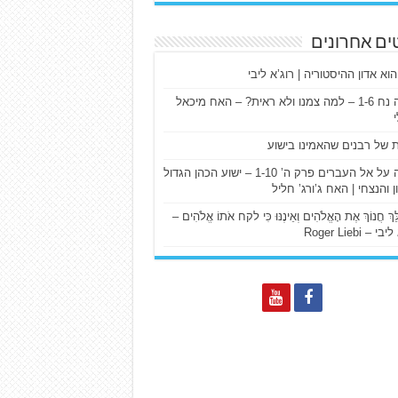
ים אחרונים
הוא אדון ההיסטוריה | רוג’א ליבי
ישעיה נח 1-6 – למה צמנו ולא ראית? – האח מיכאל
ת של רבנים שהאמינו בישוע
דרשה על אל העברים פרק ה’ 1-10 – ישוע הכהן הגדול
ן והנצחי | האח ג’ורג’ חליל
הַלֵּךְ חֲנוֹךְ אֶת הָאֱלֹהִים וְאֵינֶנּוּ כִּי לקח אֹתוֹ אֱלֹהִים –
 – Roger Liebi