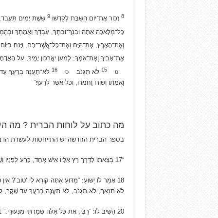
9
8
זָכוֹר אֶת־יוֹם הַשַּׁבָּת לְקַדְּשׁוֹ׃
שֵׁשֶׁת יָמִים תַּעֲבֹד, 
כָל־מְלָאכָה אַתָּה וּבִנְךָ־וּבִתֶּךָ, עַבְדְּךָ וַאֲמָתְךָ וּבְהֶמְתּ
וְאֶת־הָאָרֶץ, אֶת־הַיָּם וְאֶת־כָּל־אֲשֶׁר־בָּם, וַיָּנַח בַּיּוֹם ה
אֶת־אָבִיךָ וְאֶת־אִמֶּךָ; לְמַעַן יַאֲרִכוּן יָמֶיךָ, עַל הָאֲדָ
16
15
לֹא תִּגְנֹב׃
לֹא־תַעֲנֶה בְרֵעֲךָ עֵ
ס
ס
וַאֲמָתוֹ וְשׁוֹרוֹ וַחֲמֹרוֹ, וְכֹל אֲשֶׁר לְרֵעֶךָ׃”
מה כתוב על לוחות הברית ? מה הי
בספר הברית החדשה יש התייחסות לעשרת הדב
“
17
בְּצֵאתוֹ לַדֶּרֶךְ רָץ אֵלָיו אִישׁ אֶחָד, כָּרַע לְפָנָיו וְש
18
אָמַר לוֹ יֵשׁוּעַ: “מַדּוּעַ אַתָּה קוֹרֵא לִי ‘טוֹב’? אֵין
לֹא תִנְאַף, לֹא תִגְנֹב, לֹא תַעֲנֶה בְרֵעֲךָ עֵד שָׁקֶר, לֹא 
20
הֵשִׁיב לוֹ: “רַבִּי, אֶת כָּל אֵלֶּה שָׁמַרְתִּי מִנְּעוּרַי.”
1