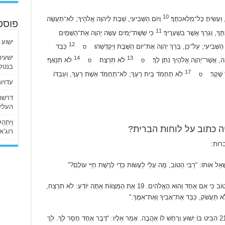
10
וְעָשִׂיתָ כָּל־מְלַאכְתֶּךָ׃
וְיוֹם הַשְּׁבִיעִי, שַׁבָּת לַיהוָה אֱלֹהֶיךָ; לֹא־תַעֲשֶׂה
פוסט
11
ֶךָ, וְגֵרְךָ אֲשֶׁר בִּשְׁעָרֶיךָ׃
כִּי שֵׁשֶׁת־יָמִים עָשָׂה יְהוָה אֶת־הַשָּׁמַיִם
ישוע 
12
ַשְּׁבִיעִי; עַל־כֵּן, בֵּרַךְ יְהוָה אֶת־יוֹם הַשַּׁבָּת וַיְקַדְּשֵׁהוּ׃
כַּבֵּד
ס
14
13
מָה, אֲשֶׁר־יְהוָה אֱלֹהֶיךָ נֹתֵן לָךְ׃
לֹא תִּרְצָח׃
לֹא תִּנְאָף׃
ס
ס
בנטלי
17
ד שָׁקֶר׃
לֹא תַחְמֹד בֵּית רֵעֶךָ; לֹא־תַחְמֹד אֵשֶׁת רֵעֶךָ, וְעַבְדּוֹ
ס
עדויו
העליו
וַיִּתְ
ה כתוב על לוחות הברית?
רוג’א ליבי
רות:
ָׁאַל אוֹתוֹ: “רַבִּי הַטּוֹב, מֶה עָלַי לַעֲשׂוֹת כְּדֵי לָרֶשֶׁת חַיֵּי עוֹלָם?”
 טוֹב כִּי אִם אֶחָד וְהוּא הָאֱלֹהִים.
19
אֶת הַמִּצְווֹת אַתָּה יוֹדֵעַ: לֹא תִרְצַח,
תַּעֲשֹׁק, כַּבֵּד אֶת־אָבִיךָ וְאֶת־אִמֶּךָ.”
2
הִבִּיט בּוֹ יֵשׁוּעַ וְרָחַשׁ לוֹ אַהֲבָה. אָמַר אֵלָיו: “דָּבָר אֶחָד חָסֵר לְךָ. לֵךְ