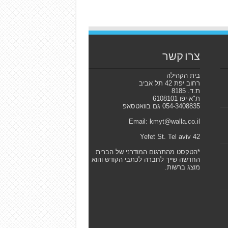
צרו קשר
בית הקהילה
רחוב יפת 42 תל אביב
ת.ד. 8185
ת"א-יפו 6108101
054-3408835 גם בוואטסאפ
Email: kmyt@walla.co.il
42 Yefet St. Tel aviv
*הטקסט מהתרגום המודרני של הברית
החדשה שייך לחברה לכתבי הקודש והוא
מוצג ברשות.