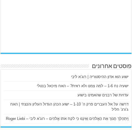
פוסטים אחרונים
ישוע הוא אדון ההיסטוריה | רוג’א ליבי
ישעיה נח 1-6 – למה צמנו ולא ראית? – האח מיכאל בנטלי
עדויות של רבנים שהאמינו בישוע
דרשה על אל העברים פרק ה’ 1-10 – ישוע הכהן הגדול העליון והנצחי | האח
ג’ורג’ חליל
וַיִּתְהַלֵּךְ חֲנוֹךְ אֶת הָאֱלֹהִים וְאֵינֶנּוּ כִּי לקח אֹתוֹ אֱלֹהִים – רוג’א ליבי – Roger Liebi