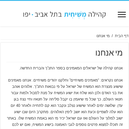
דף הבית
/
מי אנחנו
מי אנחנו
אנחנו קהילה של ישראלים המאמינים בספר התנ”ך והברית החדשה.
אנחנו נקראים: “מאמינים משיחיים” וחלקנו יהודים משיחיים. אנחנו מאמינים
שישוע מנצרת הוא המשיח של ישראל על פי נבואות התנ”ך. אלוהים אוהב
את בני האדם ולכן הוא שלח את ישוע המשיח על מנת לסבול ולמות עבור
חטאי העולם, כך שכל מי שיאמין בו יקבל סליחה על חטאיו וחיי נצח בגן
עדן. שלושה ימים לאחר שישוע נצלב ונקבר הוא קם לתחייה ולאחר 40 יום
הוא עלה לשמיים וכעת הוא יושב לימין האלוהים. מתקרב היום שבו ישוע
ישוב למלוך על העולם ואז עם ישראל יכיר מי הוא באמת המשיח שלו. באתר
זה תוכלו למצוא פרטים נוספים לגבי האמונה בישוע המשיח, ואם יש לכם