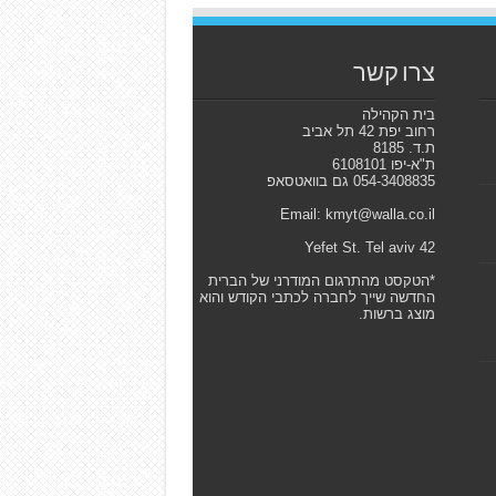
צרו קשר
בית הקהילה
רחוב יפת 42 תל אביב
ת.ד. 8185
ת"א-יפו 6108101
054-3408835 גם בוואטסאפ
Email: kmyt@walla.co.il
42 Yefet St. Tel aviv
*הטקסט מהתרגום המודרני של הברית
החדשה שייך לחברה לכתבי הקודש והוא
מוצג ברשות.