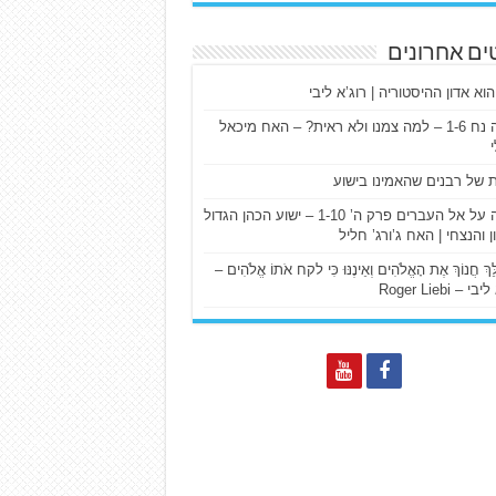
ים אחרונים
הוא אדון ההיסטוריה | רוג’א ליבי
ישעיה נח 1-6 – למה צמנו ולא ראית? – האח מיכאל
ת של רבנים שהאמינו בישוע
דרשה על אל העברים פרק ה’ 1-10 – ישוע הכהן הגדול
ן והנצחי | האח ג’ורג’ חליל
הַלֵּךְ חֲנוֹךְ אֶת הָאֱלֹהִים וְאֵינֶנּוּ כִּי לקח אֹתוֹ אֱלֹהִים –
 – Roger Liebi