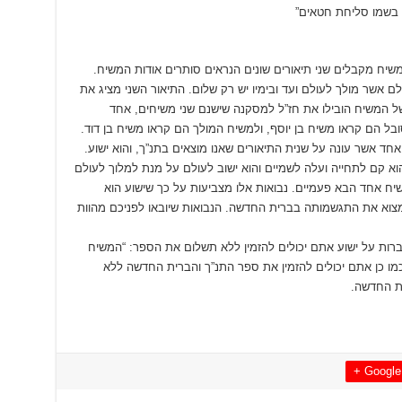
ל בשמו סליחת חטאים”
שיח מקבלים שני תיאורים שונים הנראים סותרים אודות המשיח.
ם אשר מולך לעולם ועד ובימיו יש רק שלום. התיאור השני מציג את
ל המשיח הובילו את חז”ל למסקנה שישנם שני משיחים, אחד
ל הם קראו משיח בן יוסף, ולמשיח המולך הם קראו משיח בן דוד.
אחד אשר עונה על שנית התיאורים שאנו מוצאים בתנ”ך, והוא ישוע.
ול ולמות. הוא קם לתחייה ועלה לשמיים והוא ישוב לעולם על מנת למלוך לעולם
שיח אחד הבא פעמיים. נבואות אלו מצביעות על כך שישוע הוא
צוא את התגשמותה בברית החדשה. הנבואות שיובאו לפניכם מהוות
ברות על ישוע אתם יכולים להזמין ללא תשלום את הספר: “המשיח
מו כן אתם יכולים להזמין את ספר התנ”ך והברית החדשה ללא
ית החדשה.
Google +