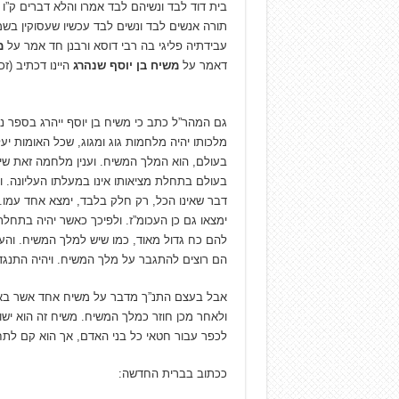
בית דוד לבד ונשיהם לבד אמרו והלא דברים ק”ו
תורה אנשים לבד ונשים לבד עכשיו שעסוקין ב
עבידתיה פליגי בה רבי דוסא ורבנן חד אמר על
מ
דאמר על
משיח בן יוסף שנהרג
היינו דכתיב (זכ
גם המהר”ל כתב כי משיח בן יוסף ייהרג בספר נ
מלכותו יהיה מלחמות גוג ומגוג, שכל האומות י
בעולם, הוא המלך המשיח. וענין מלחמה זאת שיה
בעולם בתחלת מציאותו אינו במעלתו העליונה. ומ
דבר שאינו הכל, רק חלק בלבד, ימצא אחד עמו. ו
ימצאו גם כן העכומ”ז. ולפיכך כאשר יהיה בתחל
להם כח גדול מאוד, כמו שיש למלך המשיח. והעכ
הם רוצים להתגבר על מלך המשיח. ויהיה התנגד
אבל בעצם התנ”ך מדבר על משיח אחד אשר בא 
ולאחר מכן חוזר כמלך המשיח. משיח זה הוא יש
לכפר עבור חטאי כל בני האדם, אך הוא קם לתחי
ככתוב בברית החדשה: