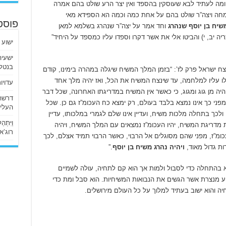
 ומה לעתיד לבא שעוסקין בהספד ואין יצר הרע שולט בהם אמרה
שמחה ויצה”ר שולט בהם על אחת כמה וכמה הא הספידא מאי
פוסט
שיח בן יוסף שנהרג
וחד אמר על יצה”ר שנהרג בשלמא למאן
ריה יב, י) והביטו אלי את אשר דקרו וספדו עליו כמספד על היחיד”
ישוע 
בנטלי
צח ישראל פרק לז’: “בזמן המלך המשיח שיגלה במהרה בימינו, קודם
עלו עליו למלחמה, עד שינצח המשיח את הכל, ואז יהיה מלך אחד
עדויו
יה מן גוג ומגוג, כי כאשר אין המשיח במדריגתו האחרונה, שכל דבר
פני כך אינו נמצא בלבד בעולם, רק ימצא כח העכומ”ז גם כן. שכל
העליו
לכך בתחלה מלכות משיח, ועדיין אינו שלם לגמרי במלכותו, עדיין
וַיִּתְ
ת מדריגת המשיח, יהיו העכומ”ז נמצאים עם המלך המשיח, ויהיה
רוג’א ליבי
ומ”ז, מפני שהם מסוגלים אל הרבוי, כאשר הרבוי תמיד אצלם, לכך
ות גדול מאוד,
ויהיה נהרג משיח בן יוסף
.”
בהתחלה כדי לסבול ולמות אך הוא קם לתחיה, עולה לשמיים
וע מנצרת אשר הגשים את הנבואות המשיחיות. הוא סבל ומת כדי
ה והוא ישוב בעתיד למלוך על כל העולם מירושלים.