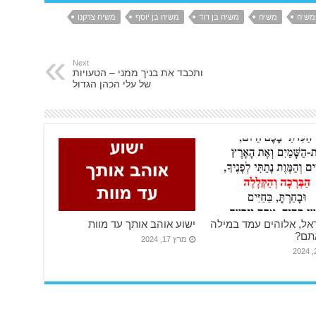
משיח
משיח
משיח בן דוד
משיח בן יוסף
משיח צדקנו
Next
ותכבד את בניך ממני – הטעויות
של עלי הכהן הגדול
אל, אלוהים עמד במילה
ישוע אוהב אותך עד מוות
אתם?
מרץ 17, 2024