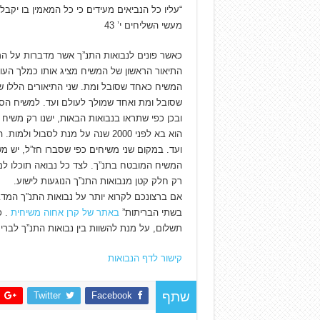
“עליו כל הנביאים מעידים כי כל המאמין בו יקב
מעשי השליחים י’ 43
כאשר פונים לנבואות התנ”ך אשר מדברות על המ
התיאור הראשון של המשיח מציג אותו כמלך העול
המשיח כאחד שסובל ומת. שני התיאורים הללו ש
שסובל ומת ואחד שמולך לעולם ועד. למשיח הסוב
ובכן כפי שתראו בנבואות הבאות, ישנו רק משיח 
הוא בא לפני 2000 שנה על מנת לסב
ועד. במקום שני משיחים כפי שסברו חז”ל, יש מ
המשיח המובטח בתנ”ך. לצד כל נבואה תוכלו למ
רק חלק קטן מנבואות התנ”ך הנוגעות לישוע.
אם ברצונכם לקרוא יותר על נבואות התנ”ך המד
בשתי הבריתות”
באתר של קרן אחוה משיחית
. כ
תשלום, על מנת להשוות בין נבואות התנ”ך לבר
קישור לדף הנבואות
Twitter
Facebook
שתף