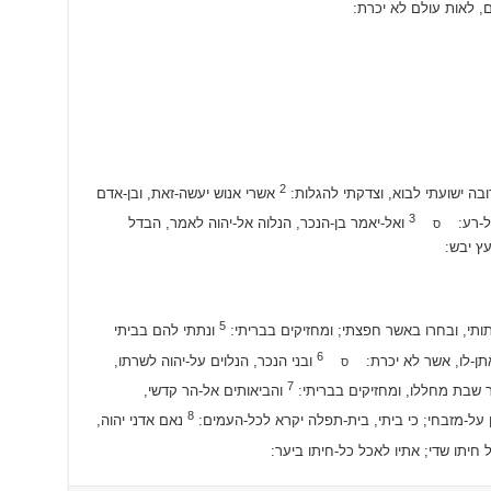
, לאות עולם לא יכרת:
2
בה ישועתי לבוא, וצדקתי להגלות:
אשרי אנוש יעשה-זאת, ובן-אדם
3
 כל-רע:
ואל-יאמר בן-הנכר, הנלוה אל-יהוה לאמר, הבדל
ס
עץ יבש:
5
ותי, ובחרו באשר חפצתי; ומחזיקים בבריתי:
ונתתי להם בביתי
6
 אתן-לו, אשר לא יכרת:
ובני הנכר, הנלוים על-יהוה לשרתו,
ס
7
ר שבת מחללו, ומחזיקים בבריתי:
והביאותים אל-הר קדשי,
8
על-מזבחי; כי ביתי, בית-תפלה יקרא לכל-העמים:
נאם אדני יהוה,
 חיתו שדי; אתיו לאכל כל-חיתו ביער: