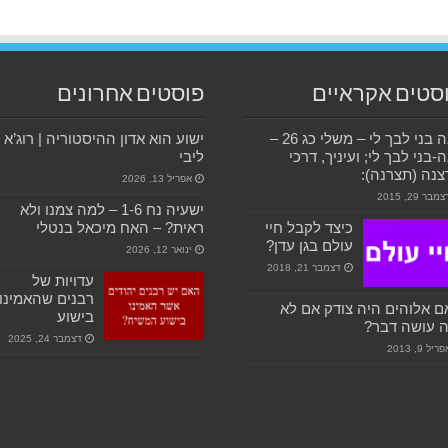
סטים אקראיים
פוסטים אחרונים
תנה בני לבך לי – משלי כג 26 –
ישוע הוא אדון ההיסטוריה | רוג’א
-בני לבך לי; ועיניך, דרכי
ליבי
נה (תצרנה):
אפריל 13, 2026
מבר 29, 2015
ישעיה נח 1-6 – למה צמנו ולא
כיצד לקבל חיי
ראית? – האח מיכאל בנטלי
עולם בגן עדן?
ינואר 12, 2026
דצמבר 21, 2018
עדויות של
רבנים שהאמינו
 אלוהים היה צודק אם לא
בישוע
 עושה דבר?
דצמבר 24, 2025
ריל 9, 2013