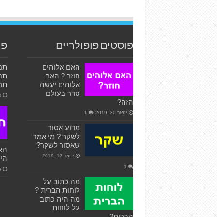
פוסטים פופולריים
פו
האם אלוהים
חוזר ? האם
תנה
אלוהים יעשה
תרצ
סדר בעולם
דצ
הזה?
ינואר 30, 2019
1
מדוע אסור
לשקר ? מי אמר
שאסור לשקר?
האם
ינואר 13, 2019
היה
1
אפ
מה כתוב על
לוחות הברית ?
מה היה כתוב
על לוחות
הברית?