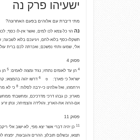
ישעיהו פרק נה
מתי דיברת עם אלוהים בפעם האחרונה?
נה
הוי כל-צמא לכו למים, ואשר אין-לו כסף; לכו 
תשקלו-כסף בלוא-לחם, ויגיעכם בלוא לשבעה; ש
אלי, שמעו ותחי נפשכם; ואכרתה לכם ברית עולם
פסוק 4
5
4
הן עד לאומים נתתיו; נגיד ומצוה לאמים:
הן ג
6
ישראל כי פארך:
דרשו יהוה בהמצאו; קרא
ס
8
וירחמהו, ואל-אלהינו כי-ירבה לסלוח:
כי לא מחש
מארץ; כן גבהו דרכי מדרכיכם, ומחשבתי ממח
אם-הרוה את-הארץ, והולידה והצמיחה; ונתן זרע 
פסוק 11
11
כן יהיה דברי אשר יצא מפי, לא-ישוב אלי רי
תצאו, ובשלום תובלון; ההרים והגבעות, יפצחו ל