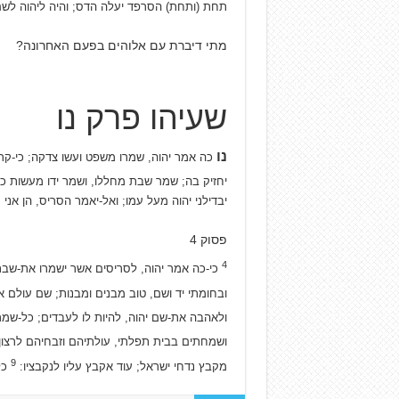
תחת (ותחת) הסרפד יעלה הדס; והיה ליהוה לשם
מתי דיברת עם אלוהים בפעם האחרונה?
שעיהו פרק נו
נו
כה אמר יהוה, שמרו משפט ועשו צדקה; כי-קרו
יחזיק בה; שמר שבת מחללו, ושמר ידו מעשות
יבדילני יהוה מעל עמו; ואל-יאמר הסריס, הן אני 
פסוק 4
4
כי-כה אמר יהוה, לסריסים אשר ישמרו את-שבת
ובחומתי יד ושם, טוב מבנים ומבנות; שם עולם
ולאהבה את-שם יהוה, להיות לו לעבדים; כל-שמ
ושמחתים בבית תפלתי, עולתיהם וזבחיהם לרצון 
9
מקבץ נדחי ישראל; עוד אקבץ עליו לנקבציו:
כל