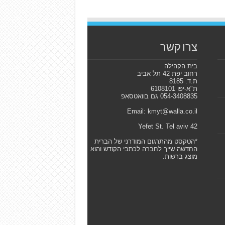
צרו קשר
בית הקהילה
רחוב יפת 42 תל אביב
ת.ד. 8185
ת"א-יפו 6108101
054-3408835 גם בוואטסאפ
Email: kmyt@walla.co.il
42 Yefet St. Tel aviv
*הטקסט מהתרגום המודרני של הברית
החדשה שייך לחברה לכתבי הקודש והוא
מוצג ברשות.