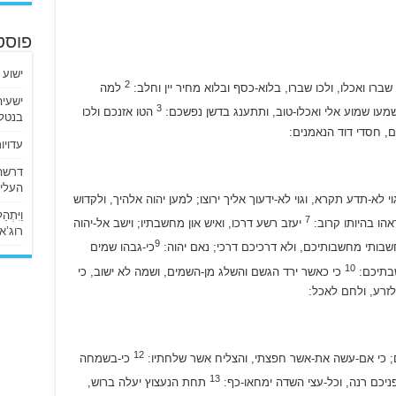
פוסט
ישוע 
2
שברו ואכלו, ולכו שברו, בלוא-כסף ובלוא מחיר יין וחלב:
למה
3
מעו שמוע אלי ואכלו-טוב, ותתענג בדשן נפשכם:
הטו אזנכם ולכו
בנטלי
, חסדי דוד הנאמנים:
עדויו
העליו
וי לא-תדע תקרא, וגוי לא-ידעוך אליך ירוצו; למען יהוה אלהיך, ולקדוש
וַיִּתְ
7
הו בהיותו קרוב:
יעזב רשע דרכו, ואיש און מחשבתיו; וישב אל-יהוה
רוג’א ליבי
9
בותי מחשבותיכם, ולא דרכיכם דרכי; נאם יהוה:
כי-גבהו שמים
10
שבתיכם:
כי כאשר ירד הגשם והשלג מן-השמים, ושמה לא ישוב, כי
לזרע, ולחם לאכל:
12
קם; כי אם-עשה את-אשר חפצתי, והצליח אשר שלחתיו:
כי-בשמחה
13
פניכם רנה, וכל-עצי השדה ימחאו-כף:
תחת הנעצוץ יעלה ברוש,