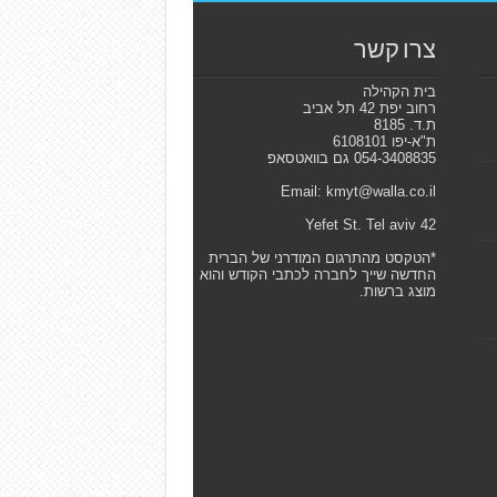
צרו קשר
בית הקהילה
רחוב יפת 42 תל אביב
ת.ד. 8185
ת"א-יפו 6108101
054-3408835 גם בוואטסאפ
Email: kmyt@walla.co.il
42 Yefet St. Tel aviv
*הטקסט מהתרגום המודרני של הברית
החדשה שייך לחברה לכתבי הקודש והוא
מוצג ברשות.