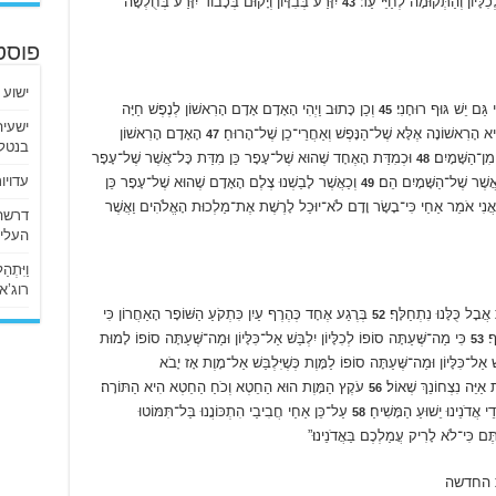
ִלָּיוֹן וְהַתְּקוּמָה לְחַיֵּי עַד׃
יִזָּרַע בְּבִזָּיוֹן וְיָקוּם בְּכָבוֹד יִזָּרַע בְּחֻלְשָׁה
43
פוסט
ישוע 
י גַּם יֵשׁ גּוּף רוּחָנִי׃
וְכֵן כָּתוּב וַיְהִי הָאָדָם אָדָם הָרִאשׁוֹן לְנֶפֶשׁ חַיָּה
45
הָרִאשׁוֹנָה אֶלָּא שֶׁל־הַנָּפֶשׁ וְאַחֲרֵי־כֵן שֶׁל־הָרוּחַ׃
הָאָדָם הָרִאשׁוֹן
47
בנטלי
ִן־הַשָּׁמָיִם׃
וּכְמִדַּת הָאֶחָד שֶׁהוּא שֶׁל־עָפָר כֵּן מִדַּת כָּל־אֲשֶׁר שֶׁל־עָפָר
48
עדויו
אֲשֶׁר שֶׁל־הַשָּׁמָיִם הֵם׃
וְכַאֲשֶׁר לָבַשְׁנוּ צֶלֶם הָאָדָם שֶׁהוּא שֶׁל־עָפָר כֵּן
49
ֲנִי אֹמֵר אַחַי כִּי־בָשָׂר וָדָם לֹא־יוּכַל לָרֶשֶׁת אֶת־מַלְכוּת הָאֱלֹהִים וַאֲשֶׁר
העליו
וַיִּתְ
רוג’א ליבי
אֲבָל כֻּלָּנוּ נִתְחַלָּף׃
בְּרֶגַע אֶחָד כְּהֶרֶף עַיִן כִּתְקֹעַ הַשּׁוֹפָר הָאַחֲרוֹן כִּי
52
ָף׃
כִּי מַה־שֶּׁעַתָּה סוֹפוֹ לְכִלָּיוֹן יִלְבַּשׁ אַל־כִּלָּיוֹן וּמַה־שֶּׁעַתָּה סוֹפוֹ לָמוּת
53
ַשׁ אַל־כִּלָּיוֹן וּמַה־שֶּׁעַתָּה סוֹפוֹ לַמָּוֶת כְּשֶׁיִּלְבַּשׁ אַל־מָוֶת אָז יָבֹא
 אַיֵּה נִצְחוֹנֵךְ שְׁאוֹל׃
עֹקֶץ הַמָּוֶת הוּא הַחֵטְא וְכֹחַ הַחֵטְא הִיא הַתּוֹרָה׃
56
אֲדֹנֵינוּ יֵשׁוּעַ הַמָּשִׁיחַ׃
עַל־כֵּן אַחַי חֲבִיבַי הִתְכּוֹנֲנוּ בַּל־תִּמּוֹטוּ
58
תֶּם כִּי־לֹא לָרִיק עֲמַלְכֶם בַּאֲדֹנֵינוּ׃”
ת החדשה