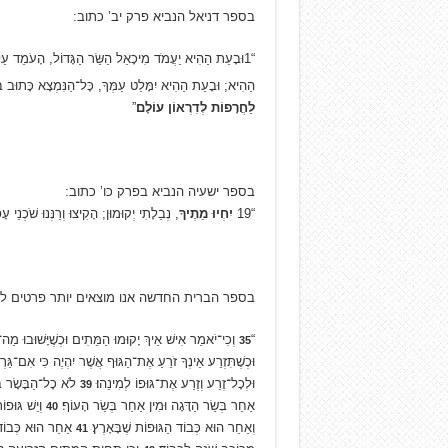
בספר דניאל הנביא פרק יב’ כתוב:
“1וּבָעֵת הַהִיא יַעֲמֹד מִיכָאֵל הַשַּׂר הַגָּדוֹל, הָעֹמֵד עַ
הַהִיא; וּבָעֵת הַהִיא יִמָּלֵט עַמְּךָ, כָּל־הַנִּמְצָא כָּתוּב בּ
לַחֲרָפוֹת לְדִרְאוֹן עוֹלָם
׃”
בספר ישעיה הנביא בפרק כו’ כתוב:
“19
יִחְיוּ מֵתֶיךָ
, נְבֵלָתִי יְקוּמוּן; הָקִיצוּ וְרַנְּנוּ שֹׁכְנֵי
בספר הברית החדשה אנו מוצאים יותר פרטים לג
“
וְכִי־יֹאמַר אִישׁ אֵיךְ יָקוּמוּ הַמֵּתִים וּכְשֶׁיָּשׁוּבוּ מַה
35
וּכְשֶׁתִּזְרַע אֵינְךָ זֹרֵעַ אֶת־הַגּוּף אֲשֶׁר יִהְיֶה כִּי אִם־ג
וּלְכָל־זֶרַע וְזֶרַע אֶת־גּוּפוֹ לְמִינֵהוּ׃
לֹא כָל־הַבָּשָׂר בָּ
39
אַחֵר בְּשַׂר הַדָּגָה וּמִין אַחֵר בְּשַׂר הָעוֹף׃
וְיֵשׁ גּוּפו
40
וְאַחֵר הוּא כְּבוֹד הַגּוּפוֹת שֶׁבָּאָרֶץ׃
אַחֵר הוּא כְּבוֹד ה
41