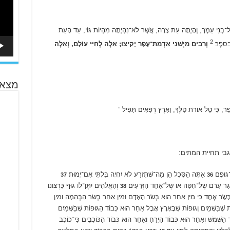
ל־בְּנֵי עַמֶּךָ, וְהָיְתָה עֵת צָרָה, אֲשֶׁר לֹא־נִהְיְתָה מִהְיוֹת גּוֹי, עַד הָעֵת
2
ַסֵּפֶר׃
וְרַבִּים מִיְּשֵׁנֵי אַדְמַת־עָפָר יָקִיצוּ; אֵלֶּה לְחַיֵּי עוֹלָם, וְאֵלֶּה
מצא 
 עָפָר, כִּי טַל אוֹרֹת טַלֶּךָ, וָאָרֶץ רְפָאִים תַּפִּיל׃ ”
בי תחיית המתים:
־גּוּפָם׃
אַתָּה הַסָּכָל הֵן מַה־שֶּׁתִּזְרַע לֹא יִחְיֶה בִּלְתִּי אִם־יָמוּת׃
37
36
ַּרְגַּר עָרֹם שֶׁל־חִטָּה אוֹ שֶׁל־אַחַד הַזְּרָעִים׃
וְהָאֱלֹהִים יִתֶּן־לוֹ גוּף כִּרְצוֹנוֹ
38
שָׂר אֶחָד כִּי מִין אַחֵר הוּא בְּשַׂר הָאָדָם וּמִין אַחֵר בְּשַׂר הַבְּהֵמָה וּמִין
ֹת שֶׁבַּשָּׁמַיִם וְגוּפוֹת שֶׁבָּאָרֶץ אֲבָל אַחֵר הוּא כְּבוֹד הַגּוּפוֹת שֶׁבַּשָּׁמַיִם
ַשֶּׁמֶשׁ וְאַחֵר הוּא כְּבוֹד הַיָּרֵחַ וְאַחֵר הוּא כְּבוֹד הַכּוֹכָבִים כִּי־כוֹכָב