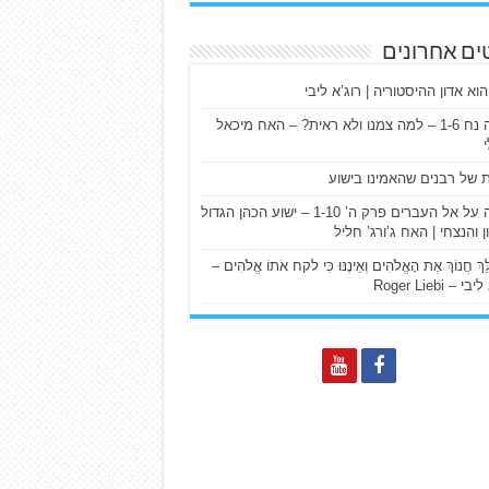
ים אחרונים
הוא אדון ההיסטוריה | רוג’א ליבי
ישעיה נח 1-6 – למה צמנו ולא ראית? – האח מיכאל
ת של רבנים שהאמינו בישוע
דרשה על אל העברים פרק ה’ 1-10 – ישוע הכהן הגדול
ן והנצחי | האח ג’ורג’ חליל
הַלֵּךְ חֲנוֹךְ אֶת הָאֱלֹהִים וְאֵינֶנּוּ כִּי לקח אֹתוֹ אֱלֹהִים –
 – Roger Liebi