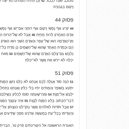
מִכּוֹכָב שֹׁנֶה לְכָבוֹד׃
וְכֵן תְּחִיַּת הַמֵּתִים הַזְּרִיעָה לְכ
42
וְיָקוּם בִּגְבוּרָה׃
פסוק 44
יִזָּרַע גּוּף נַפְשִׁי וְיָקוּם גּוּף רוּחָנִי אִם־יֵשׁ גּוּף נַפְשִׁ
44
אָדָם הָאַחֲרוֹן לְרוּחַ מְחַיָּה׃
אֲבָל לֹא שֶׁל־הָרוּחַ הִיא 
46
מִן־הָאֲדָמָה הוּא שֶׁל־עָפָר וְהָאָדָם הַשֵּׁנִי הוּא הָאָדוֹן מ
הֵם וּכְמִדַּת הָאֶחָד שֶׁהוּא שֶׁל־הַשָּׁמַיִם כֵּן מִדַּת כָּל־
נִלְבַּשׁ גַּם־צֶלֶם הָאָדָם שֶׁהוּא שֶׁל־הַשָּׁמָיִם׃
וְזֹאת א
50
יִכְלֶה לֹא יִירַשׁ אֵת אֲשֶׁר לֹא־יִכְלֶה׃
פסוק 51
הִנֵּה סוֹד אֲגַלֶּה לָכֶם אֲנַחְנוּ לֹא כֻלָּנוּ נִישַׁן הַמָּוֶת 
51
יִתָּקַע בַּשּׁוֹפָר וְהַמֵּתִים יִחְיוּ בְּלִי כִלָּיוֹן וַאֲנַחְנוּ נִתְחַלּ
יִלְבַּשׁ אַל־מָוֶת׃
וּמַה־שֶּׁעַתָּה סוֹפוֹ לְכִלָּיוֹן כְּשֶׁיִּלְבּ
54
דְּבַר־הַכָּתוּב בֻּלַּע הַמָּוֶת לָנֶצַח׃
אַיֵּה עָקְצְךָ הַמָּוֶת
55
אֲבָל תּוֹדוֹת לֵאלֹהִים אֲשֶׁר נָתַן־לָנוּ הַנִּצָּחוֹן עַל־יְדֵי 
57
וְהַעְדִּיפוּ בְכָל־עֵת בְּמַעֲשֵׂה אֲדֹנֵינוּ מִפְּנֵי שֶׁיֹּדְעִים אַ
האגרת הראשונה אל הקורינתים פרק טו’, הברי