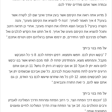
ובמדה אשר אתם מודדים ימדד לכם.
3
מדוע אתה רואה את הקיסם אשר בעין אחיך ואינך שם לב לקורה אשר
בעינך?
4
איך תאמר לאחיך: ‘הנח לי להוציא את הקיסם מעינך’, והנה
הקורה בעינך?
5
צבוע! הוצא תחלה את הקורה מעינך; אחרי כן תראה היטב
ותוכל להוציא את הקיסם מעינו של אחיך.
6
אל תתנו את הקדש לכלבים ואל
תשליכו פניניכם לפני החזירים, פן ירמסו אותם ברגליהם ויפנו ויטרפו אתכם.”
על מה בנוי ביתך
7
“בקשו וינתן לכם. חפשו ותמצאו. דפקו ויפתח לכם.
8
כי כל המבקש
מקבל, והמחפש מוצא, והמתדפק יפתח לו.
9
מי מכם האיש אשר בנו יבקש
לחם והוא יתן לו אבן?
10
או אם יבקש דג היתן לו נחש?
11
הן אם אתם
הרעים יודעים לתת מתנות טובות לבניכם, כל שכן אביכם שבשמים יתן אך
טוב למבקשים ממנו.
12
לכן כל מה שתרצו שיעשו לכם בני האדם, כן גם
אתם עשו להם, כי זאת התורה והנביאים.”
על מה בנוי ביתך
13
“הכנסו דרך הפתח הצר, כי רחב הפתח ומרוחת הדרך המוליכה לאבדון
ורבים ההולכים בה.
14
אך צר הפתח וצרה הדרך המוליכה לחיים ומעטים
המוצאים אותה.”