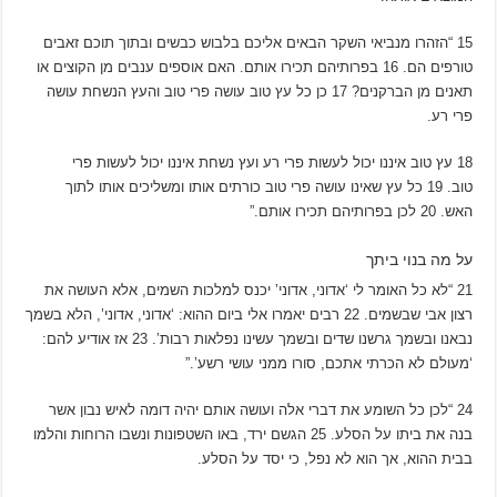
15
“הזהרו מנביאי השקר הבאים אליכם בלבוש כבשים ובתוך תוכם זאבים
טורפים הם.
16
בפרותיהם תכירו אותם. האם אוספים ענבים מן הקוצים או
תאנים מן הברקנים?
17
כן כל עץ טוב עושה פרי טוב והעץ הנשחת עושה
פרי רע.
18
עץ טוב איננו יכול לעשות פרי רע ועץ נשחת איננו יכול לעשות פרי
טוב.
19
כל עץ שאינו עושה פרי טוב כורתים אותו ומשליכים אותו לתוך
האש.
20
לכן בפרותיהם תכירו אותם.”
על מה בנוי ביתך
21
“לא כל האומר לי ‘אדוני, אדוני’ יכנס למלכות השמים, אלא העושה את
רצון אבי שבשמים.
22
רבים יאמרו אלי ביום ההוא: ‘אדוני, אדוני’, הלא בשמך
נבאנו ובשמך גרשנו שדים ובשמך עשינו נפלאות רבות’.
23
אז אודיע להם:
‘מעולם לא הכרתי אתכם, סורו ממני עושי רשע’.”
24
“לכן כל השומע את דברי אלה ועושה אותם יהיה דומה לאיש נבון אשר
בנה את ביתו על הסלע.
25
הגשם ירד, באו השטפונות ונשבו הרוחות והלמו
בבית ההוא, אך הוא לא נפל, כי יסד על הסלע.