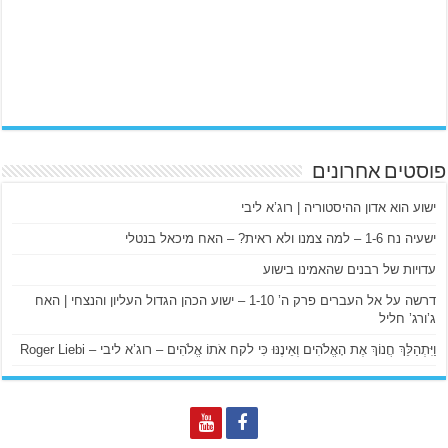
פוסטים אחרונים
ישוע הוא אדון ההיסטוריה | רוג’א ליבי
ישעיה נח 1-6 – למה צמנו ולא ראית? – האח מיכאל בנטלי
עדויות של רבנים שהאמינו בישוע
דרשה על אל העברים פרק ה’ 1-10 – ישוע הכהן הגדול העליון והנצחי | האח
ג’ורג’ חליל
וַיִּתְהַלֵּךְ חֲנוֹךְ אֶת הָאֱלֹהִים וְאֵינֶנּוּ כִּי לקח אֹתוֹ אֱלֹהִים – רוג’א ליבי – Roger Liebi