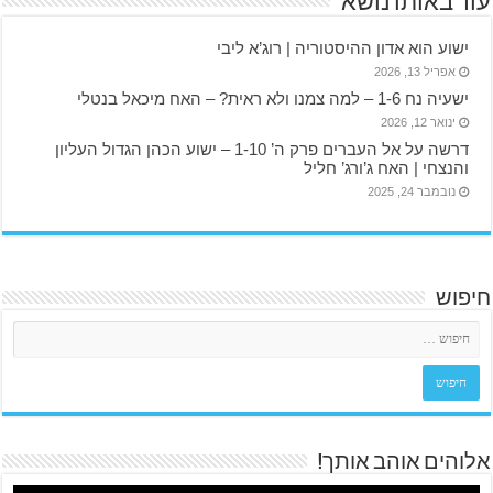
עוד באותו נושא
ישוע הוא אדון ההיסטוריה | רוג’א ליבי
אפריל 13, 2026
ישעיה נח 1-6 – למה צמנו ולא ראית? – האח מיכאל בנטלי
ינואר 12, 2026
דרשה על אל העברים פרק ה’ 1-10 – ישוע הכהן הגדול העליון
והנצחי | האח ג’ורג’ חליל
נובמבר 24, 2025
חיפוש
אלוהים אוהב אותך!