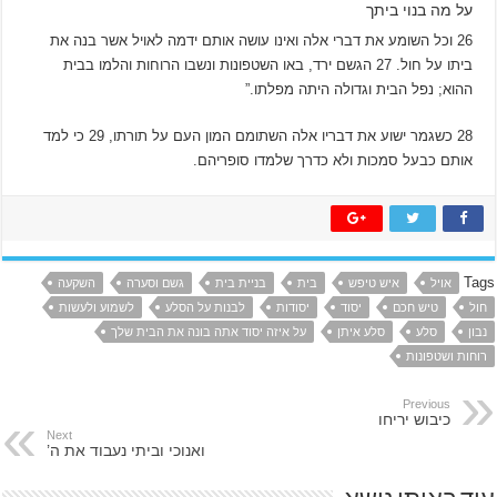
על מה בנוי ביתך
26
וכל השומע את דברי אלה ואינו עושה אותם ידמה לאויל אשר בנה את
ביתו על חול.
27
הגשם ירד, באו השטפונות ונשבו הרוחות והלמו בבית
ההוא; נפל הבית וגדולה היתה מפלתו.”
28
כשגמר ישוע את דבריו אלה השתומם המון העם על תורתו,
29
כי למד
אותם כבעל סמכות ולא כדרך שלמדו סופריהם.
Tags
אויל
איש טיפש
בית
בניית בית
גשם וסערה
השקעה
חול
טיש חכם
יסוד
יסודות
לבנות על הסלע
לשמוע ולעשות
נבון
סלע
סלע איתן
על איזה יסוד אתה בונה את הבית שלך
רוחות ושטפונות
Previous
כיבוש יריחו
Next
ואנוכי וביתי נעבוד את ה’