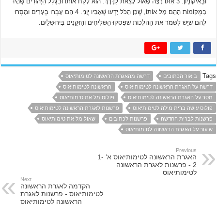
וּבְאִיקוֹנְיוֹן. 3 אִתּוֹ רָצָה שָׁאוּל לָצֵאת לַדֶּרֶךְ. הוּא לָקַח אוֹתוֹ וּבִגְלַל הַיְּהוּדִים שֶׁהָיוּ
בַּמְּקוֹמוֹת הָהֵם מָל אוֹתוֹ, שֶׁכֵּן הַכֹּל יָדְעוּ שֶׁאָבִיו יְוָנִי. 4 הֵם עָבְרוּ בֶּעָרִים וּמָסְרוּ
לָהֶם שֶׁיֵּשׁ לִשְׁמֹר אֶת הַהֲלָכוֹת שֶׁפָּסְקוּ הַשְּׁלִיחִים וְהַזְּקֵנִים בִּירוּשָׁלַיִם.
Tags
ביאור הכתובים
דרשה מהאגרת הראשונה לטימותיאוס
דרשה על האגרת הראשונה לטימותיאוס
הראשונה לטימותיאוס
מסר על האגרת הראשונה לטימותיאוס
פולוס מל את טימותיאוס
פולוס עושה ברית מילה לטימותיאוס
פרשנות לאגרת הראשונה לטימותיאוס
פרשנות לברית החדשה
פרשנות לכתובים
שאול מל את טימותיאוס
שיעור על האגרת הראשונה לטימותיאוס
Previous
האגרת הראשונה לטימותיאוס א’ 1-
2 ‫- פרשנות לאגרת הראשונה
לטימותיאוס
Next
הקדמה לאגרת הראשונה
לטימותיאוס ‫- פרשנות לאגרת
הראשונה לטימותיאוס