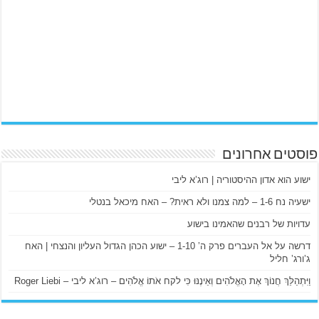
פוסטים אחרונים
ישוע הוא אדון ההיסטוריה | רוג’א ליבי
ישעיה נח 1-6 – למה צמנו ולא ראית? – האח מיכאל בנטלי
עדויות של רבנים שהאמינו בישוע
דרשה על אל העברים פרק ה’ 1-10 – ישוע הכהן הגדול העליון והנצחי | האח
ג’ורג’ חליל
וַיִּתְהַלֵּךְ חֲנוֹךְ אֶת הָאֱלֹהִים וְאֵינֶנּוּ כִּי לקח אֹתוֹ אֱלֹהִים – רוג’א ליבי – Roger Liebi