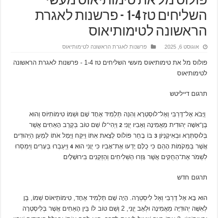
פולוס מל את טימותיאוס מעשי
השליחים טז 1-4 ‫- פרשנות לאגרת
הראשונה לטימותיאוס
אוגוסט 6, 2025
פרשנות לאגרת הראשונה לטימותיאוס
פולוס מל את טימותיאוס מעשי השליחים טז 1-4 ‫- פרשנות לאגרת הראשונה
לטימותיאוס
תרגום דייליטש
וַיָּבֹא אֶל־דֶּרְבִּי וְאֶל־לוּסְטְרָא וְהִנֵּה תַּלְמִיד אֶחָד שָׁם וּשְׁמוֹ טִימוֹתִיּוֹס וְהוּא
בֶּן־אִשָּׁה יְהוּדִית מַאֲמִינָה וְאָבִיו יְוָנִי׃
וַיְהִי־לוֹ שֵׁם טוֹב בְּקֶרֶב הָאַחִים אֲשֶׁר
2
בְּלוּסְתְּרָא וּבְאִיקָנְיוֹן׃
בּוֹ בָחַר פּוֹלוֹס לָצֵאת אִתּוֹ וַיִּקַּח וַיָּמָל אֹתוֹ לְמַעַן הַיְּהוּדִים
3
אֲשֶׁר בַּמְּקֹמוֹת הָהֵם כִּי כֻלָּם יָדְעוּ אֶת־אָבִיו כִּי יְוָנִי הוּא׃
וַיַּעַבְרוּ בְּעָרִים וַיִּמְסְרוּ
4
לִשְׁמֹר אֶת־הַחֻקִּים אֲשֶׁר גָּזְרוּ הַשְּׁלִיחִים וְהַזְּקֵנִים בִּירוּשָׁלָיִם׃
תרגום חדש
הוּא בָּא אֶל דֶּרְבִּי וְאֶל לִיסְטְרָה. הָיָה שָׁם תַּלְמִיד אֶחָד, טִימוֹתֵיאוֹס שְׁמוֹ, בֶּן
לְאִשָּׁה יְהוּדִיָּה מַאֲמִינָה וּלְאָב יְוָנִי, 2 וְשֵׁם טוֹב לוֹ בֵּין הָאַחִים אֲשֶׁר בְּלִיסְטְרָה