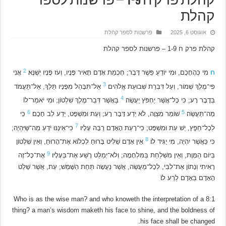
קהלת פרק ח 1-9 – פרשנות לספר
קהלת
אוגוסט 6, 2025
פרשנות לספר קהלת
קהלת פרק ח 1-9 – פרשנות לספר קהלת
2
ח
מִי כְּהֶחָכָם, וּמִי יוֹדֵעַ פֵּשֶׁר דָּבָר; חָכְמַת אָדָם תָּאִיר פָּנָיו, וְעֹז פָּנָיו יְשֻׁנֶּא׃
אֲנִי
3
פִּי־מֶלֶךְ שְׁמוֹר, וְעַל דִּבְרַת שְׁבוּעַת אֱלֹהִים׃
אַל־תִּבָּהֵל מִפָּנָיו תֵּלֵךְ, אַל־תַּעֲמֹד
4
בְּדָבָר רָע; כִּי כָּל־אֲשֶׁר יַחְפֹּץ יַעֲשֶׂה׃
בַּאֲשֶׁר דְּבַר־מֶלֶךְ שִׁלְטוֹן; וּמִי יֹאמַר־לוֹ
6
5
מַה־תַּעֲשֶׂה׃
שׁוֹמֵר מִצְוָה, לֹא יֵדַע דָּבָר רָע; וְעֵת וּמִשְׁפָּט, יֵדַע לֵב חָכָם׃
כִּי
7
לְכָל־חֵפֶץ, יֵשׁ עֵת וּמִשְׁפָּט; כִּי־רָעַת הָאָדָם רַבָּה עָלָיו׃
כִּי־אֵינֶנּוּ יֹדֵעַ מַה־שֶּׁיִּהְיֶה;
8
כִּי כַּאֲשֶׁר יִהְיֶה, מִי יַגִּיד לוֹ׃
אֵין אָדָם שַׁלִּיט בָּרוּחַ לִכְלוֹא אֶת־הָרוּחַ, וְאֵין שִׁלְטוֹן
9
בְּיוֹם הַמָּוֶת, וְאֵין מִשְׁלַחַת בַּמִּלְחָמָה; וְלֹא־יְמַלֵּט רֶשַׁע אֶת־בְּעָלָיו׃
אֶת־כָּל־זֶה
רָאִיתִי וְנָתוֹן אֶת־לִבִּי, לְכָל־מַעֲשֶׂה, אֲשֶׁר נַעֲשָׂה תַּחַת הַשָּׁמֶשׁ; עֵת, אֲשֶׁר שָׁלַט
הָאָדָם בְּאָדָם לְרַע לוֹ׃
8:1 Who is as the wise man? and who knoweth the interpretation of a
thing? a man’s wisdom maketh his face to shine, and the boldness of
his face shall be changed.