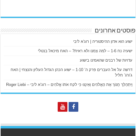
פוסטים אחרונים
ישוע הוא אדון ההיסטוריה | רוג’א ליבי
ישעיה נח 1-6 – למה צמנו ולא ראית? – האח מיכאל בנטלי
עדויות של רבנים שהאמינו בישוע
דרשה על אל העברים פרק ה’ 1-10 – ישוע הכהן הגדול העליון והנצחי | האח
ג’ורג’ חליל
וַיִּתְהַלֵּךְ חֲנוֹךְ אֶת הָאֱלֹהִים וְאֵינֶנּוּ כִּי לקח אֹתוֹ אֱלֹהִים – רוג’א ליבי – Roger Liebi