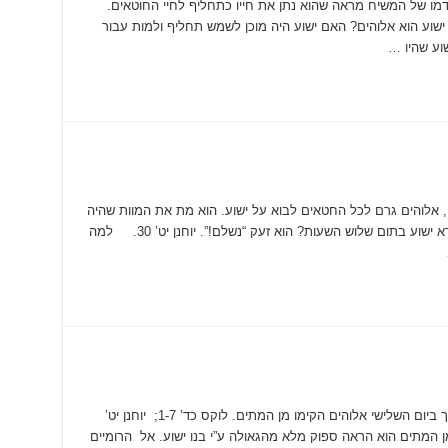
מו של המשיח מראה שהוא נתן את חייו כתחליף לחיי החוטאים.
? האם ישוע הוא אלוהים? האם ישוע היה מוכן לשמש תחליף ולמות עבור
שוע שהיו …
לוהים גרם לכל החטאים לבוא על ישוע. הוא מת את המוות שהיה
אמור להיות של החוטאים. לוקס כג’ 44. מה קרא ישוע בתום שלוש השעות? הוא זעק “נשלם!”. יוחנן יט’ 30. למה
מה קרה לישוע לאחר מותו? גופו נקבר בקבר, אך ביום השלישי אלוהים הקימו מן המתים. לוקס כד’ 1-7; יוחנן יט’
מן המתים הוא הראה ספוק מלא מהגאולה ע”י בנו ישוע. אל הרומיים