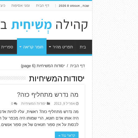
דף הבית
זמני אסיפות
כיצ
שבת , אוגוסט 8 2026
בית
תפריט מהיר
חומר קריאה
ספריית 
דף הבית
/
יסודות המשיחיות
(page 6)
יסודות המשיחיות
מה נדרש מתחליף כזה?
אפריל 9, 2013
יסודות המשיחיות
0
מה נדרש מתחליף כזה? ראשית, עליו להיות אדם.
היה אותו אדם חוטא, הרי שמותו היה מכפר על חט
לכסות על אין ספור חטאים של אין ספור אנשים.
קרא\י עוד »