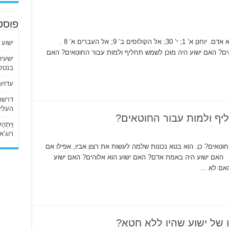
פוסט
האם ישוע הוא אלוהים? כן. הוא אלוהים כמו שהוא אדם. יוחנן א’ 1; י’ 30; אל הקולוסים ב’ 9; אל העברים א’ 8 .
ישוע 
ים? האם ישוע היה מוכן לשמש תחליף ולמות עבור החוטאים? האם
בנטלי
עדויו
העליו
יף ולמות עבור החוטאים?
וַיִּתְ
רוג’א ליבי
וטאים? כן. הוא בטא נכונות שלמה לעשות את רצון אביו, אפילו אם
רושו היה מוות. תהילים מ’ 9-8; יוחנן י’ 18,17. האם ישוע היה באמת אדם? האם ישוע הוא אלוהים? האם ישוע
האם לא …
ו של ישוע שהיו ללא חטא?