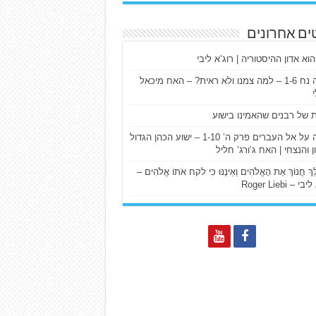
ים אחרונים
הוא אדון ההיסטוריה | רוג’א ליבי
ישעיה נח 1-6 – למה צמנו ולא ראית? – האח מיכאל
ת של רבנים שהאמינו בישוע
דרשה על אל העברים פרק ה’ 1-10 – ישוע הכהן הגדול
ן והנצחי | האח ג’ורג’ חליל
הַלֵּךְ חֲנוֹךְ אֶת הָאֱלֹהִים וְאֵינֶנּוּ כִּי לקח אֹתוֹ אֱלֹהִים –
 – Roger Liebi