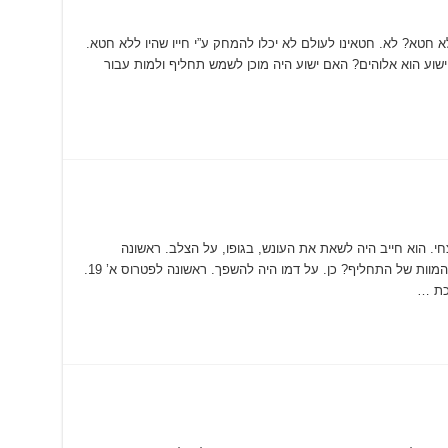
לא חטא? לא. חטאינו לעולם לא יכלו להמחק ע”י חייו שהיו ללא חטא.
 האם ישוע הוא אלוהים? האם ישוע היה מוכן לשמש תחליף ולמות עבור
צחי. הוא חייב היה לשאת את העונש, בגופו, על הצלב. ראשונה
לפטרוס ב’ 24. האם היו דרישות מיוחדות לגבי המוות של התחליף? כן. על דמו היה להשפך. ראשונה לפטרוס א’ 19.
כת …