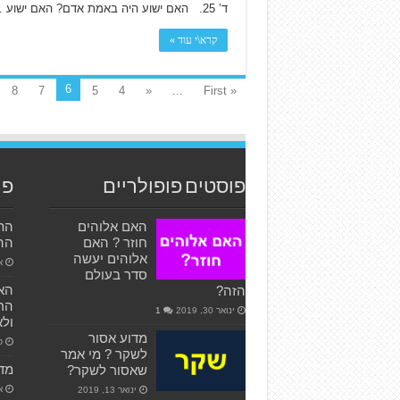
ד’ 25. האם ישוע היה באמת אדם? האם ישוע …
קרא\י עוד »
6
8
7
5
4
«
...
« First
פוסטים פופולריים
פו
האם אלוהים
התג
חוזר ? האם
ההת
אלוהים יעשה
או
סדר בעולם
הא
הזה?
הרי
ינואר 30, 2019
1
ולא
מדוע אסור
פב
לשקר ? מי אמר
מדו
שאסור לשקר?
אפ
ינואר 13, 2019