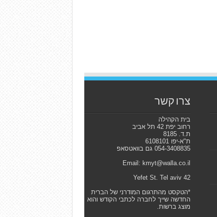
צרו קשר
בית הקהילה
רחוב יפת 42 תל אביב
ת.ד. 8185
ת"א-יפו 6108101
054-3408835 גם בוואטסאפ
Email: kmyt@walla.co.il
42 Yefet St. Tel aviv
*הטקסט מהתרגום המודרני של הברית
החדשה שייך לחברה לכתבי הקודש והוא
מוצג ברשות.