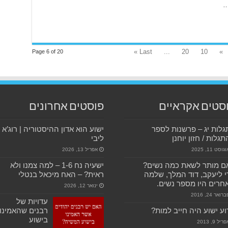
Last »
...
20
10
»
Page 6 of 20
סטים אקראיים
פוסטים אחרונים
לות יג – פרשנות לספר
ישוע הוא אדון ההיסטוריה | רוג’א
גלות / חזון יוחנן
ליבי
גוסט 11, 2025
אפריל 13, 2026
ם מותר לשאת כמה נשים?
ישעיה נח 1-6 – למה צמנו ולא
 ליעקב, דוד המלך, שלמה
ראית? – האח מיכאל בנטלי
חרים היו מספר נשים.
ינואר 12, 2026
רואר 24, 2016
עדויות של
ע ישוע היה חייב למות?
רבנים שהאמינו
בישוע
ריל 9, 2013