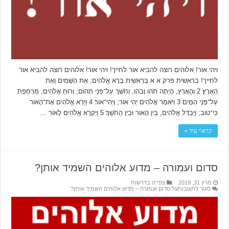
ויהי אור! אלוהים רוצה להביא אור לחייך! ויהי אור! אלוהים רוצה להביא אור
לחייך! בראשית פרק א א בְּרֵאשִׁית בָּרָא אֱלֹהִים; אֵת הַשָּׁמַיִם וְאֵת
הָאָרֶץ׃ 2 וְהָאָרֶץ, הָיְתָה תֹהוּ וָבֹהוּ, וְחֹשֶׁךְ עַל־פְּנֵי תְהוֹם; וְרוּחַ אֱלֹהִים, מְרַחֶפֶת
עַל־פְּנֵי הַמָּיִם׃ 3 וַיֹּאמֶר אֱלֹהִים יְהִי אוֹר; וַיְהִי־אוֹר׃ 4 וַיַּרְא אֱלֹהִים אֶת־הָאוֹר
כִּי־טוֹב; וַיַּבְדֵּל אֱלֹהִים, בֵּין הָאוֹר וּבֵין הַחֹשֶׁךְ׃ 5 וַיִּקְרָא אֱלֹהִים לָאוֹר …
קרא\י עוד »
סדום ועמורה – מדוע אלוהים השמיד אותן?
מרץ 31, 2019
צפייה בדרשות
סגור לתגובות
על סדום ועמורה – מדוע אלוהים השמיד אותן?