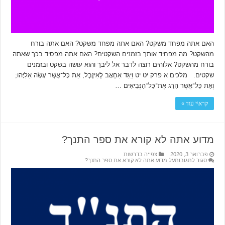
האם אתה מפחד משקט? האם אתה מפחד משקט? האם אתה בורח
מהשקט? מה מפחיד אותך בזמנים השקטים? האם אתה מפסיד בכך שאתה
בורח מהשקט? אלוהים רוצה לדבר אל ליבך והוא עושה בשקט ובזמנים
שקטים. מלכים א פרק יט יט וַיַּגֵּד אַחְאָב לְאִיזֶבֶל, אֵת כָּל־אֲשֶׁר עָשָׂה אֵלִיָּהוּ;
וְאֵת כָּל־אֲשֶׁר הָרַג אֶת־כָּל־הַנְּבִיאִים …
קרא\י עוד »
מדוע אתה לא קורא את ספר התנך?
פברואר 3, 2020
צפייה בדרשות
סגור לתגובות
על מדוע אתה לא קורא את ספר התנך?