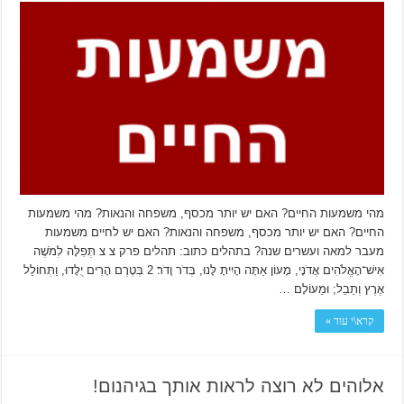
מהי משמעות החיים? האם יש יותר מכסף, משפחה והנאות? מהי משמעות
החיים? האם יש יותר מכסף, משפחה והנאות? האם יש לחיים משמעות
מעבר למאה ועשרים שנה? בתהלים כתוב: תהלים פרק צ צ תְּפִלָּה לְמֹשֶׁה
אִישׁ־הָאֱלֹהִים אֲדֹנָי, מָעוֹן אַתָּה הָיִיתָ לָּנוּ, בְּדֹר וָדֹר׃ 2 בְּטֶרֶם הָרִים יֻלָּדוּ, וַתְּחוֹלֵל
אֶרֶץ וְתֵבֵל; וּמֵעוֹלָם …
קרא\י עוד »
אלוהים לא רוצה לראות אותך בגיהנום!