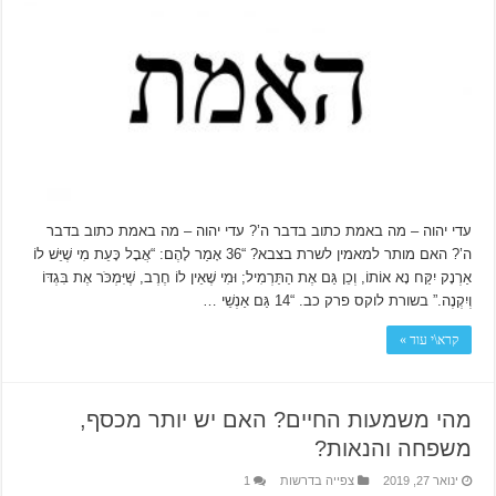
עדי יהוה – מה באמת כתוב בדבר ה’? עדי יהוה – מה באמת כתוב בדבר
ה’? האם מותר למאמין לשרת בצבא? “36 אָמַר לָהֶם: “אֲבָל כָּעֵת מִי שֶׁיֵּשׁ לוֹ
אַרְנָק יִקַּח נָא אוֹתוֹ, וְכֵן גַּם אֶת הַתַּרְמִיל; וּמִי שֶׁאֵין לוֹ חֶרֶב, שֶׁיִּמְכֹּר אֶת בִּגְדּוֹ
וְיִקְנֶה.” בשורת לוקס פרק כב. “14 גַּם אַנְשֵׁי …
קרא\י עוד »
מהי משמעות החיים? האם יש יותר מכסף,
משפחה והנאות?
ינואר 27, 2019
צפייה בדרשות
1