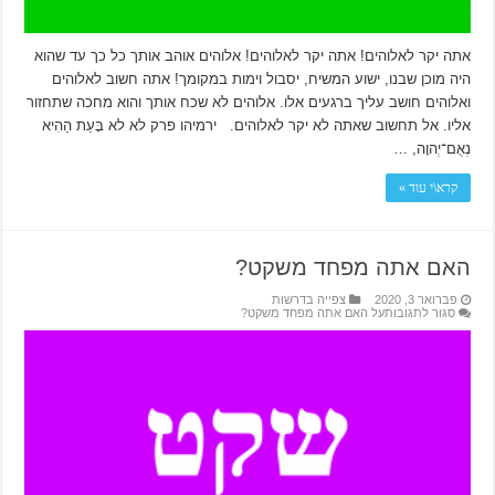
אתה יקר לאלוהים! אתה יקר לאלוהים! אלוהים אוהב אותך כל כך עד שהוא
היה מוכן שבנו, ישוע המשיח, יסבול וימות במקומך! אתה חשוב לאלוהים
ואלוהים חושב עליך ברגעים אלו. אלוהים לא שכח אותך והוא מחכה שתחזור
אליו. אל תחשוב שאתה לא יקר לאלוהים. ירמיהו פרק לא לא בָּעֵת הַהִיא
נְאֻם־יְהוָה, …
קרא\י עוד »
האם אתה מפחד משקט?
פברואר 3, 2020
צפייה בדרשות
סגור לתגובות
על האם אתה מפחד משקט?