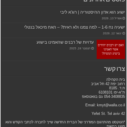
ישוע הוא אדון ההיסטוריה | רוג’א ליבי
אפריל 13, 2026
ישעיה נח 1-6 – למה צמנו ולא ראית? – האח מיכאל בנטלי
ינואר 12, 2026
עדויות של רבנים שהאמינו בישוע
דצמבר 24, 2025
צרו קשר
בית הקהילה
רחוב יפת 42 תל אביב
ת.ד. 8185
ת"א-יפו 6108101
054-3408835 גם בוואטסאפ
Email: kmyt@walla.co.il
42 Yefet St. Tel aviv
*הטקסט מהתרגום המודרני של הברית החדשה שייך לחברה לכתבי הקודש והוא
מוצג ברשות.