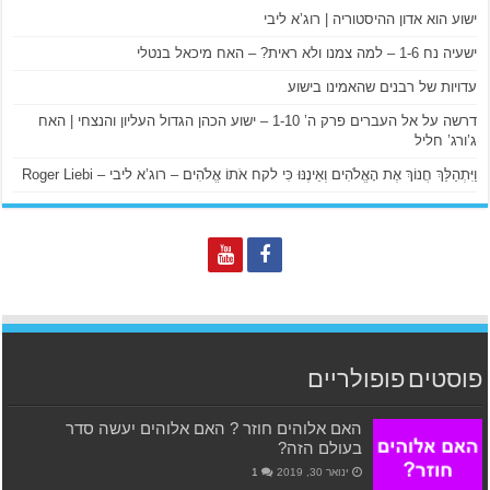
ישוע הוא אדון ההיסטוריה | רוג’א ליבי
ישעיה נח 1-6 – למה צמנו ולא ראית? – האח מיכאל בנטלי
עדויות של רבנים שהאמינו בישוע
דרשה על אל העברים פרק ה’ 1-10 – ישוע הכהן הגדול העליון והנצחי | האח
ג’ורג’ חליל
וַיִּתְהַלֵּךְ חֲנוֹךְ אֶת הָאֱלֹהִים וְאֵינֶנּוּ כִּי לקח אֹתוֹ אֱלֹהִים – רוג’א ליבי – Roger Liebi
פוסטים פופולריים
האם אלוהים חוזר ? האם אלוהים יעשה סדר
בעולם הזה?
ינואר 30, 2019
1