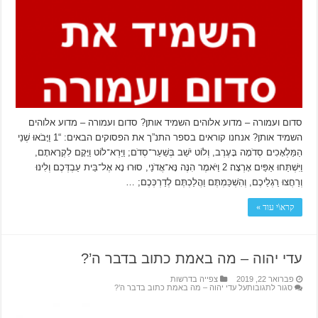
סדום ועמורה – מדוע אלוהים השמיד אותן? סדום ועמורה – מדוע אלוהים
השמיד אותן? אנחנו קוראים בספר התנ”ך את הפסוקים הבאים: “1 וַיָּבֹאוּ שְׁנֵי
הַמַּלְאָכִים סְדֹמָה בָּעֶרֶב, וְלוֹט יֹשֵׁב בְּשַׁעַר־סְדֹם; וַיַּרְא־לוֹט וַיָּקָם לִקְרָאתָם,
וַיִּשְׁתַּחוּ אַפַּיִם אָרְצָה׃ 2 וַיֹּאמֶר הִנֶּה נָּא־אֲדֹנַי, סוּרוּ נָא אֶל־בֵּית עַבְדְּכֶם וְלִינוּ
וְרַחֲצוּ רַגְלֵיכֶם, וְהִשְׁכַּמְתֶּם וַהֲלַכְתֶּם לְדַרְכְּכֶם; …
קרא\י עוד »
עדי יהוה – מה באמת כתוב בדבר ה’?
פברואר 22, 2019
צפייה בדרשות
סגור לתגובות
על עדי יהוה – מה באמת כתוב בדבר ה’?