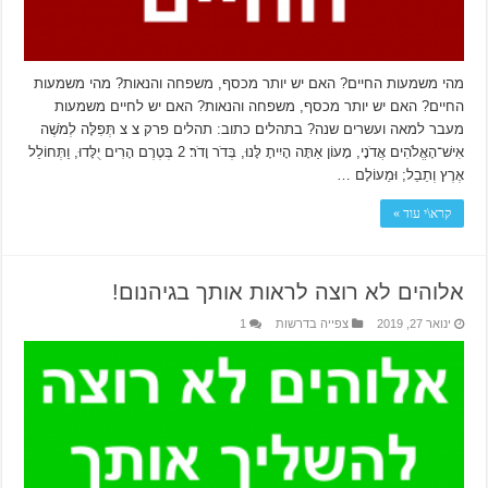
מהי משמעות החיים? האם יש יותר מכסף, משפחה והנאות? מהי משמעות
החיים? האם יש יותר מכסף, משפחה והנאות? האם יש לחיים משמעות
מעבר למאה ועשרים שנה? בתהלים כתוב: תהלים פרק צ צ תְּפִלָּה לְמֹשֶׁה
אִישׁ־הָאֱלֹהִים אֲדֹנָי, מָעוֹן אַתָּה הָיִיתָ לָּנוּ, בְּדֹר וָדֹר׃ 2 בְּטֶרֶם הָרִים יֻלָּדוּ, וַתְּחוֹלֵל
אֶרֶץ וְתֵבֵל; וּמֵעוֹלָם …
קרא\י עוד »
אלוהים לא רוצה לראות אותך בגיהנום!
ינואר 27, 2019
צפייה בדרשות
1