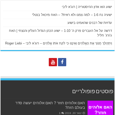
ישוע הוא אדון ההיסטוריה | רוג’א ליבי
ישעיה נח 1-6 – למה צמנו ולא ראית? – האח מיכאל בנטלי
עדויות של רבנים שהאמינו בישוע
דרשה על אל העברים פרק ה’ 1-10 – ישוע הכהן הגדול העליון והנצחי | האח
ג’ורג’ חליל
וַיִּתְהַלֵּךְ חֲנוֹךְ אֶת הָאֱלֹהִים וְאֵינֶנּוּ כִּי לקח אֹתוֹ אֱלֹהִים – רוג’א ליבי – Roger Liebi
פוסטים פופולריים
האם אלוהים חוזר ? האם אלוהים יעשה סדר
בעולם הזה?
ינואר 30, 2019
1