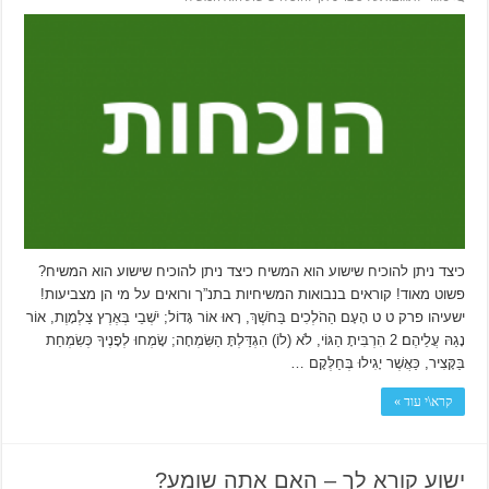
כיצד ניתן להוכיח שישוע הוא המשיח כיצד ניתן להוכיח שישוע הוא המשיח?
פשוט מאוד! קוראים בנבואות המשיחיות בתנ”ך ורואים על מי הן מצביעות!
ישעיהו פרק ט ט הָעָם הַהֹלְכִים בַּחֹשֶׁךְ, רָאוּ אוֹר גָּדוֹל; יֹשְׁבֵי בְּאֶרֶץ צַלְמָוֶת, אוֹר
נָגַהּ עֲלֵיהֶם׃ 2 הִרְבִּיתָ הַגּוֹי, לֹא (לוֹ) הִגְדַּלְתָּ הַשִּׂמְחָה; שָׂמְחוּ לְפָנֶיךָ כְּשִׂמְחַת
בַּקָּצִיר, כַּאֲשֶׁר יָגִילוּ בְּחַלְּקָם …
קרא\י עוד »
ישוע קורא לך – האם אתה שומע?