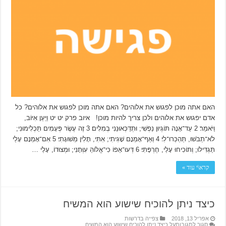
האם אתה מוכן לפגוש את אלוהים? האם אתה מוכן לפגוש את אלוהים? כל
אדם יפגוש את אלוהים ולכן צריך להיות מוכן! איוב פרק יט יט וַיַּעַן אִיּוֹב,
וַיֹּאמַר׃ 2 עַד־אָנָה תּוֹגְיוּן נַפְשִׁי; וּתְדַכְּאוּנַנִי בְמִלִּים׃ 3 זֶה עֶשֶׂר פְּעָמִים תַּכְלִימוּנִי;
לֹא־תֵבֹשׁוּ, תַּהְכְּרוּ־לִי׃ 4 וְאַף־אָמְנָם שָׁגִיתִי; אִתִּי, תָּלִין מְשׁוּגָתִי׃ 5 אִם־אָמְנָם עָלַי
תַּגְדִּילוּ; וְתוֹכִיחוּ עָלַי, חֶרְפָּתִּי׃ 6 דְּעוּ־אֵפוֹ כִּי־אֱלוֹהַּ עִוְּתָנִי; וּמְצוּדוֹ, עָלַי …
קרא\י עוד »
כיצד ניתן להוכיח שישוע הוא המשיח
אפריל 13, 2018
צפייה בדרשות
סגור לתגובות
על כיצד ניתן להוכיח שישוע הוא המשיח