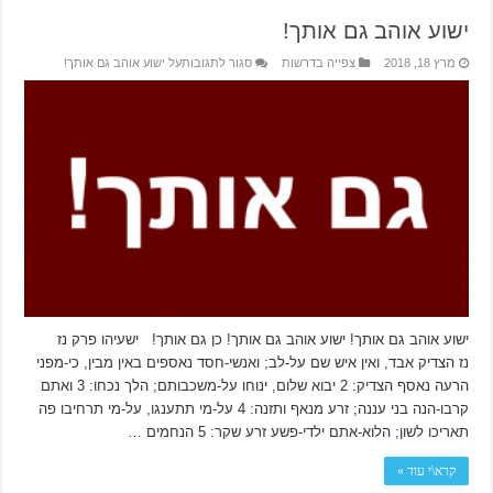
ישוע אוהב גם אותך!
מרץ 18, 2018
צפייה בדרשות
סגור לתגובות
על ישוע אוהב גם אותך!
ישוע אוהב גם אותך! ישוע אוהב גם אותך! כן גם אותך! ישעיהו פרק נז
נז הצדיק אבד, ואין איש שם על-לב; ואנשי-חסד נאספים באין מבין, כי-מפני
הרעה נאסף הצדיק: 2 יבוא שלום, ינוחו על-משכבותם; הלך נכחו: 3 ואתם
קרבו-הנה בני עננה; זרע מנאף ותזנה: 4 על-מי תתענגו, על-מי תרחיבו פה
תאריכו לשון; הלוא-אתם ילדי-פשע זרע שקר: 5 הנחמים …
קרא\י עוד »