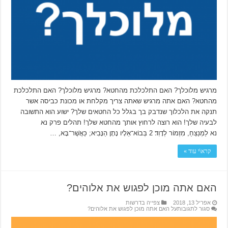
מרגיש מלוכלך? האם התלכלכת מהחטא? מרגיש מלוכלך? האם התלכלכת
מהחטא? האם אתה מרגיש שאתה צריך מקלחת או מכונת כביסה אשר
תנקה את הלכלוך שנדבק בך בגלל כל החטאים שלך? ישוע הוא התשובה
לבעיה שלך! הוא רוצה לרחוץ אותך מהחטא שלך! תהלים פרק נא
נא לַמְנַצֵּחַ, מִזְמוֹר לְדָוִד׃ 2 בְּבוֹא־אֵלָיו נָתָן הַנָּבִיא; כַּאֲשֶׁר־בָּא, …
קרא\י עוד »
האם אתה מוכן לפגוש את אלוהים?
אפריל 13, 2018
צפייה בדרשות
סגור לתגובות
על האם אתה מוכן לפגוש את אלוהים?