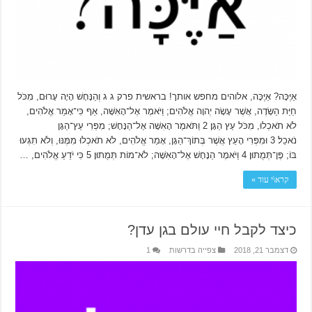
אַיֶּכָּה? אַיֶּכָּה, אלוהים מחפש אותך! בראשית פרק ג ג וְהַנָּחָשׁ הָיָה עָרוּם, מִכֹּל
חַיַּת הַשָּׂדֶה, אֲשֶׁר עָשָׂה יְהוָה אֱלֹהִים; וַיֹּאמֶר אֶל־הָאִשָּׁה, אַף כִּי־אָמַר אֱלֹהִים,
לֹא תֹאכְלוּ, מִכֹּל עֵץ הַגָּן׃ 2 וַתֹּאמֶר הָאִשָּׁה אֶל־הַנָּחָשׁ; מִפְּרִי עֵץ־הַגָּן
נֹאכֵל׃ 3 וּמִפְּרִי הָעֵץ אֲשֶׁר בְּתוֹךְ־הַגָּן, אָמַר אֱלֹהִים, לֹא תֹאכְלוּ מִמֶּנּוּ, וְלֹא תִגְּעוּ
בּוֹ; פֶּן־תְּמֻתוּן׃ 4 וַיֹּאמֶר הַנָּחָשׁ אֶל־הָאִשָּׁה; לֹא־מוֹת תְּמֻתוּן׃ 5 כִּי יֹדֵעַ אֱלֹהִים, …
קרא\י עוד »
כיצד לקבל חיי עולם בגן עדן?
דצמבר 21, 2018
צפייה בדרשות
1