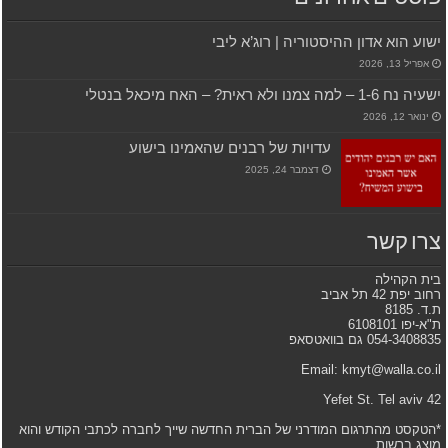
ישוע הוא אדון ההיסטוריה | רוג’א ליבי
אפריל 13, 2026
ישעיה נח 1-6 – למה צמנו ולא ראית? – האח מיכאל בנטלי
ינואר 12, 2026
עדויות של רבנים שהאמינו בישוע
דצמבר 24, 2025
צרו קשר
בית הקהילה
רחוב יפת 42 תל אביב
ת.ד. 8185
ת"א-יפו 6108101
054-3408835 גם בוואטסאפ
Email: kmyt@walla.co.il
42 Yefet St. Tel aviv
*הטקסט מהתרגום המודרני של הברית החדשה שייך לחברה לכתבי הקודש והוא
מוצג ברשות.