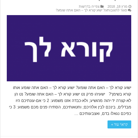
מרץ 18, 2018
צפייה בדרשות
סגור לתגובות
על ישוע קורא לך – האם אתה שומע?
ישוע קורא לך – האם אתה שומע? ישוע קורא לך – האם אתה שומע אותו
קורא בשימך? ישעיהו פרק נט ישוע קורא לך – האם אתה שומע? נט הן
לא-קצרה יד-יהוה מהושיע; ולא-כבדה אזנו משמוע: 2 כי אם-עונתיכם היו
מבדלים, בינכם לבין אלהיכם; וחטאותיכם, הסתירו פנים מכם משמוע: 3 כי
כפיכם נגאלו בדם, ואצבעותיכם …
קרא\י עוד »