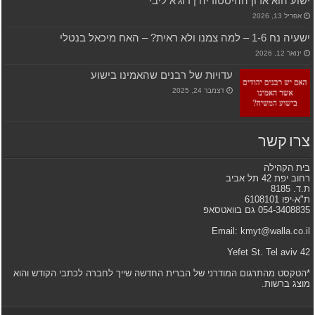
ישוע הוא אדון ההיסטוריה | רוג’א ליבי
אפריל 13, 2026
ישעיה נח 1-6 – למה צמנו ולא ראית? – האח מיכאל בנטלי
ינואר 12, 2026
עדויות של רבנים שהאמינו בישוע
דצמבר 24, 2025
צרו קשר
בית הקהילה
רחוב יפת 42 תל אביב
ת.ד. 8185
ת"א-יפו 6108101
054-3408835 גם בוואטסאפ
Email: kmyt@walla.co.il
42 Yefet St. Tel aviv
*הטקסט מהתרגום המודרני של הברית החדשה שייך לחברה לכתבי הקודש והוא
מוצג ברשות.