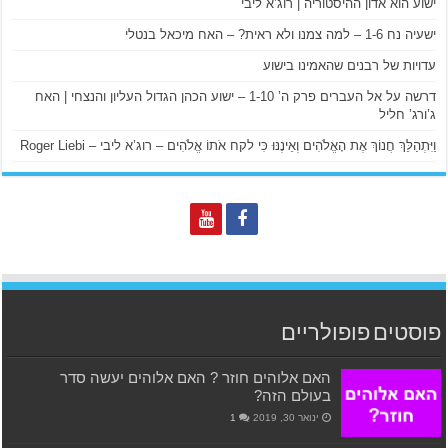
ישוע הוא אדון ההיסטוריה | רוג’א ליבי
ישעיה נח 1-6 – למה צמנו ולא ראית? – האח מיכאל בנטלי
עדויות של רבנים שהאמינו בישוע
דרשה על אל העברים פרק ה’ 1-10 – ישוע הכהן הגדול העליון והנצחי | האח
ג’ורג’ חליל
וַיִּתְהַלֵּךְ חֲנוֹךְ אֶת הָאֱלֹהִים וְאֵינֶנּוּ כִּי לקח אֹתוֹ אֱלֹהִים – רוג’א ליבי – Roger Liebi
פוסטים פופולריים
האם אלוהים חוזר ? האם אלוהים יעשה סדר
בעולם הזה?
ינואר 30, 2019
1