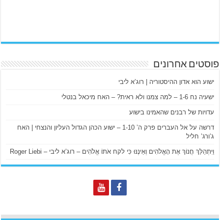
פוסטים אחרונים
ישוע הוא אדון ההיסטוריה | רוג’א ליבי
ישעיה נח 1-6 – למה צמנו ולא ראית? – האח מיכאל בנטלי
עדויות של רבנים שהאמינו בישוע
דרשה על אל העברים פרק ה’ 1-10 – ישוע הכהן הגדול העליון והנצחי | האח
ג’ורג’ חליל
וַיִּתְהַלֵּךְ חֲנוֹךְ אֶת הָאֱלֹהִים וְאֵינֶנּוּ כִּי לקח אֹתוֹ אֱלֹהִים – רוג’א ליבי – Roger Liebi