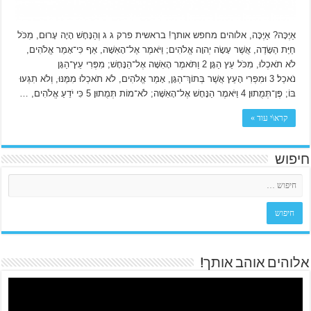
אַיֶּכָּה? אַיֶּכָּה, אלוהים מחפש אותך! בראשית פרק ג ג וְהַנָּחָשׁ הָיָה עָרוּם, מִכֹּל
חַיַּת הַשָּׂדֶה, אֲשֶׁר עָשָׂה יְהוָה אֱלֹהִים; וַיֹּאמֶר אֶל־הָאִשָּׁה, אַף כִּי־אָמַר אֱלֹהִים,
לֹא תֹאכְלוּ, מִכֹּל עֵץ הַגָּן׃ 2 וַתֹּאמֶר הָאִשָּׁה אֶל־הַנָּחָשׁ; מִפְּרִי עֵץ־הַגָּן
נֹאכֵל׃ 3 וּמִפְּרִי הָעֵץ אֲשֶׁר בְּתוֹךְ־הַגָּן, אָמַר אֱלֹהִים, לֹא תֹאכְלוּ מִמֶּנּוּ, וְלֹא תִגְּעוּ
בּוֹ; פֶּן־תְּמֻתוּן׃ 4 וַיֹּאמֶר הַנָּחָשׁ אֶל־הָאִשָּׁה; לֹא־מוֹת תְּמֻתוּן׃ 5 כִּי יֹדֵעַ אֱלֹהִים, …
קרא\י עוד »
חיפוש
אלוהים אוהב אותך!