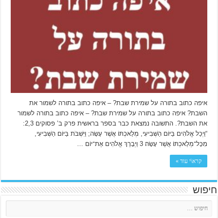
איפה כתוב בתורה על שמירת שבת? – איפה כתוב בתורה לשמור את
השבת? איפה כתוב בתורה על שמירת שבת? – איפה כתוב בתורה לשמור
את השבת?. התשובה נמצאת כבר בספר בראשית פרק ב’ פסוקים 2,3:
“וַיְכַל אֱלֹהִים בַּיּוֹם הַשְּׁבִיעִי, מְלַאכְתּוֹ אֲשֶׁר עָשָׂה; וַיִּשְׁבֹּת בַּיּוֹם הַשְּׁבִיעִי,
מִכָּל־מְלַאכְתּוֹ אֲשֶׁר עָשָׂה׃ 3 וַיְבָרֶךְ אֱלֹהִים אֶת־יוֹם …
קרא\י עוד »
חיפוש