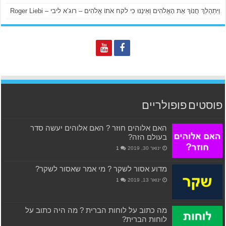
וַיִּתְהַלֵּךְ חֲנוֹךְ אֶת הָאֱלֹהִים וְאֵינֶנּוּ כִּי לקח אֹתוֹ אֱלֹהִים – רוג’א ליבי – Roger Liebi
פוסטים פופולריים
האם אלוהים חוזר ? האם אלוהים יעשה סדר
בעולם הזה?
ינואר 30, 2019
1
מדוע אסור לשקר ? מי אמר שאסור לשקר?
ינואר 13, 2019
1
מה כתוב על לוחות הברית ? מה היה כתוב על
לוחות הברית?