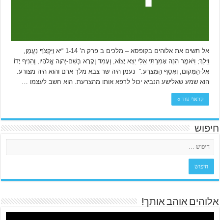
אל תשים את אלוהים בקופסא – מלכים ב פרק ה’ 1-14 “יא וַיִּקְצֹף נַעֲמָן,
וַיֵּלַךְ; וַיֹּאמֶר הִנֵּה אָמַרְתִּי אֵלַי יֵצֵא יָצוֹא, וְעָמַד וְקָרָא בְּשֵׁם-יְהוָה אֱלֹהָיו, וְהֵנִיף יָדוֹ
אֶל-הַמָּקוֹם, וְאָסַף הַמְּצֹרָע.” נעמן היה שר צבא מלך ארם והוא היה מצורע.
הוא שמע שאלישע הנביא יכול לרפא אותו מהצרעת. הוא חשב לעצמו …
קרא\י עוד »
חיפוש
אלוהים אוהב אותך!