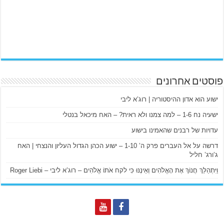
פוסטים אחרונים
ישוע הוא אדון ההיסטוריה | רוג’א ליבי
ישעיה נח 1-6 – למה צמנו ולא ראית? – האח מיכאל בנטלי
עדויות של רבנים שהאמינו בישוע
דרשה על אל העברים פרק ה’ 1-10 – ישוע הכהן הגדול העליון והנצחי | האח
ג’ורג’ חליל
וַיִּתְהַלֵּךְ חֲנוֹךְ אֶת הָאֱלֹהִים וְאֵינֶנּוּ כִּי לקח אֹתוֹ אֱלֹהִים – רוג’א ליבי – Roger Liebi