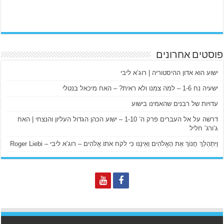
פוסטים אחרונים
ישוע הוא אדון ההיסטוריה | רוג’א ליבי
ישעיה נח 1-6 – למה צמנו ולא ראית? – האח מיכאל בנטלי
עדויות של רבנים שהאמינו בישוע
דרשה על אל העברים פרק ה’ 1-10 – ישוע הכהן הגדול העליון והנצחי | האח
ג’ורג’ חליל
וַיִּתְהַלֵּךְ חֲנוֹךְ אֶת הָאֱלֹהִים וְאֵינֶנּוּ כִּי לקח אֹתוֹ אֱלֹהִים – רוג’א ליבי – Roger Liebi